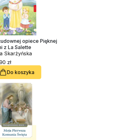
cudownej opiece Pięknej
i z La Salette
a Skarżyńska
90 zł
Do koszyka