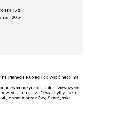
olska 15 zł
aniem 20 zł
y na Planecie Rupieci i co wspólnego ma
zlachetnymi uczynkami Toti - dziewczynki
powiedział o niej, że "świat byłby dużo
 Toti , opisana przez Ewę Skarżyńską