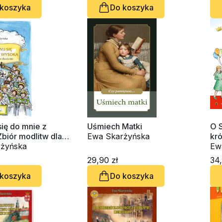
 koszyka
Do koszyka
ię do mnie z
Uśmiech Matki
O 
biór modlitw dla
Ewa Skarżyńska
kró
żyńska
Ew
29,90 zł
34,
 koszyka
Do koszyka