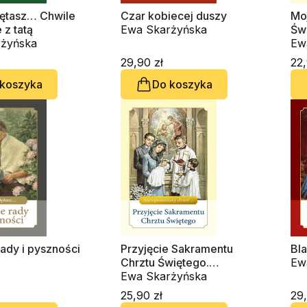
ętasz… Chwile
Czar kobiecej duszy
Mo
z tatą
Ewa Skarżyńska
Św
żyńska
Ew
29,90 zł
22,
 koszyka
Do koszyka
ady i pyszności
Przyjęcie Sakramentu
Bl
Chrztu Świętego.
Ew
Niezapomniany dzień
Ewa Skarżyńska
25,90 zł
29,