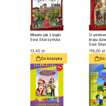
Miasto jak z bajki
O umiłow
Ewa Skarżyńska
kraju dzi
Ewa Skar
13,40 zł
119,00 zł
Do koszyka
Do