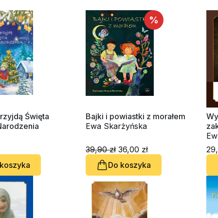
%
rzyjdą Święta
Bajki i powiastki z morałem
Wy
arodzenia
Ewa Skarżyńska
za
Ew
39,90 zł
36,00 zł
29,
 koszyka
Do koszyka