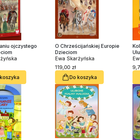
aniu ojczystego
O Chrześcijańskiej Europie
Kol
eciom
Dzieciom
Ulu
żyńska
Ewa Skarżyńska
Ma
Ew
119,00 zł
9,7
 koszyka
Do koszyka