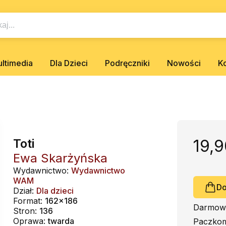
ltimedia
Dla Dzieci
Podręczniki
Nowości
K
Toti
19,9
Ewa Skarżyńska
Wydawnictwo:
Wydawnictwo
WAM
Do
Dział:
Dla dzieci
Format:
162x186
Darmowa
Stron:
136
Oprawa:
twarda
Paczkom