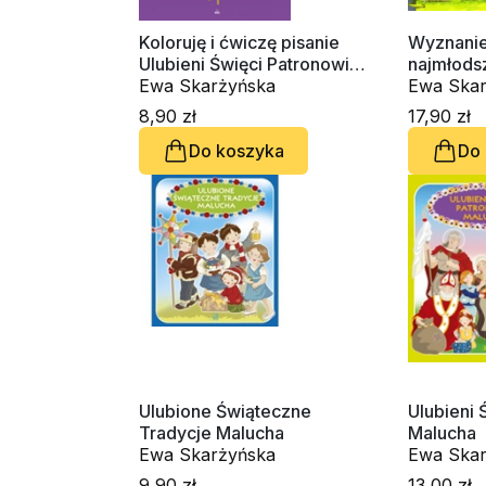
Koloruję i ćwiczę pisanie
Wyznanie
Ulubieni Święci Patronowie
najmłods
Malucha
Ewa Skarżyńska
Ewa Skar
8,90 zł
17,90 zł
Do koszyka
Do
Ulubione Świąteczne
Ulubieni 
Tradycje Malucha
Malucha
Ewa Skarżyńska
Ewa Skar
9,90 zł
13,00 zł