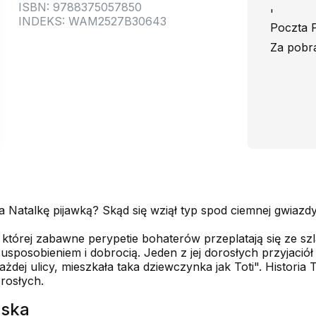
ISBN: 9788375057850
'
INDEKS: WAM2527B30643
Poczta P
Za pobr
 Natalkę pijawką? Skąd się wziął typ spod ciemnej gwiazd
w której zabawne perypetie bohaterów przeplatają się ze s
sposobieniem i dobrocią. Jeden z jej dorosłych przyjaciół 
dej ulicy, mieszkała taka dziewczynka jak Toti". Historia
orosłych.
ńska