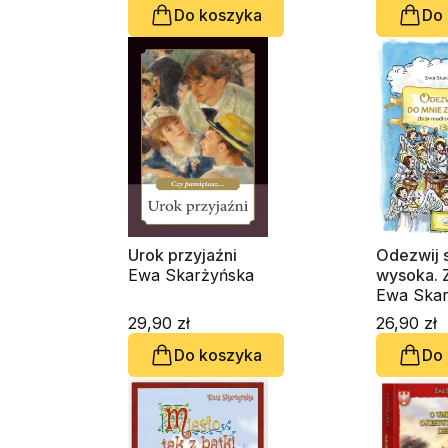
Do koszyka
Do
Urok przyjaźni
Odezwij s
Ewa Skarżyńska
wysoka. Z
dzieci
Ewa Skar
29,90 zł
26,90 zł
Do koszyka
Do