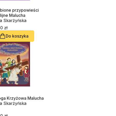
ubione przypowieści
lijne Malucha
a Skarżyńska
0 zł
Do koszyka
oga Krzyżowa Malucha
a Skarżyńska
0 zł