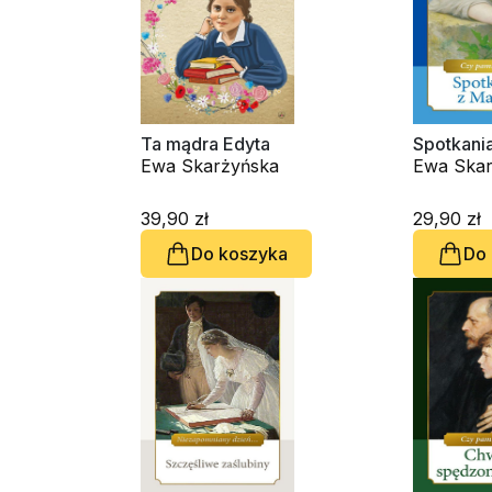
Ta mądra Edyta
Spotkania
Ewa Skarżyńska
Ewa Skar
39,90 zł
29,90 zł
Do koszyka
Do