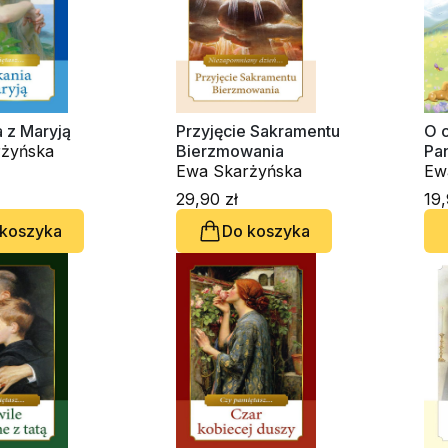
 z Maryją
Przyjęcie Sakramentu
O 
żyńska
Bierzmowania
Pan
Ewa Skarżyńska
Ew
29,90 zł
19,
 koszyka
Do koszyka