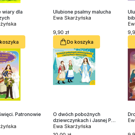
 wiary dla
Ulubione psalmy malucha
Ul
zych
Ewa Skarżyńska
bib
żyńska
Ew
9,90 zł
9,9
 koszyka
Do koszyka
Święci. Patronowie
O dwóch pobożnych
Dr
dziewczynkach i Jasnej Pani
Ew
żyńska
z Gietrzwałdu
Ewa Skarżyńska
10,00 zł
9,9