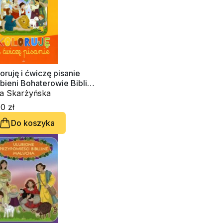
oruję i ćwiczę pisanie
bieni Bohaterowie Biblijni
lucha
a Skarżyńska
0 zł
Do koszyka