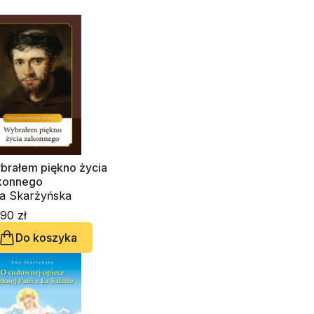
brałem piękno życia
konnego
a Skarżyńska
90 zł
Do koszyka