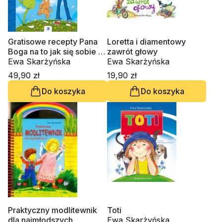
Gratisowe recepty Pana
Loretta i diamentowy
Boga na to jak się sobie i
zawrót głowy
innym podobać
Ewa Skarżyńska
Ewa Skarżyńska
49,90 zł
19,90 zł
Do koszyka
Do koszyka
Praktyczny modlitewnik
Toti
dla najmłodszych
Ewa Skarżyńska