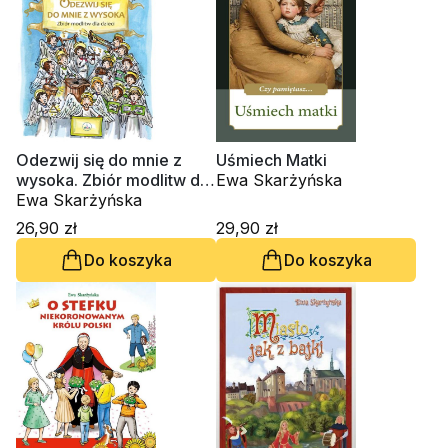
Odezwij się do mnie z
Uśmiech Matki
wysoka. Zbiór modlitw dla
Ewa Skarżyńska
dzieci
Ewa Skarżyńska
26,90 zł
29,90 zł
Do koszyka
Do koszyka