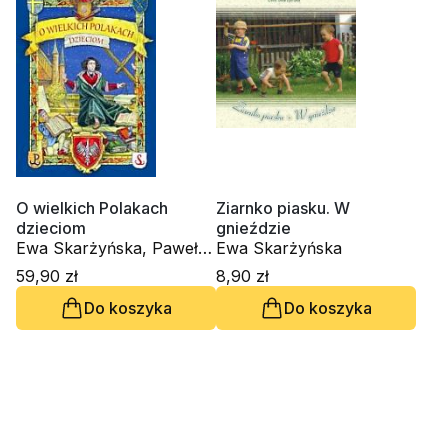
O wielkich Polakach
Ziarnko piasku. W
dzieciom
gnieździe
Ewa Skarżyńska, Paweł
Ewa Skarżyńska
Kołodziejski
59,90 zł
8,90 zł
Do koszyka
Do koszyka