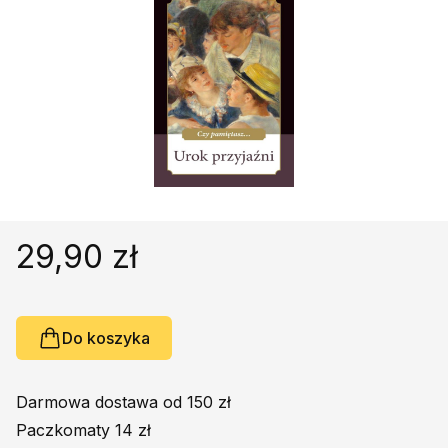
Religie
Śpiewniki
Kultura
Książki obcojęzyczne
Poradniki, leksykony...
Dewocjonalia
Inne
Podręczniki szkolne
29,90 zł
Promocja
Do koszyka
Darmowa dostawa od 150 zł
Paczkomaty 14 zł