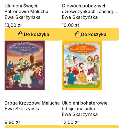
Ulubieni Święci.
O dwóch pobożnych
Patronowie Malucha
dziewczynkach i Jasnej
Ewa Skarżyńska
Pani z Gietrzwałdu
Ewa Skarżyńska
13,00 zł
10,00 zł
Do koszyka
Do koszyka
Droga Krzyżowa Malucha
Ulubieni bohaterowie
Ewa Skarżyńska
biblijni malucha
Ewa Skarżyńska
9,90 zł
12,00 zł