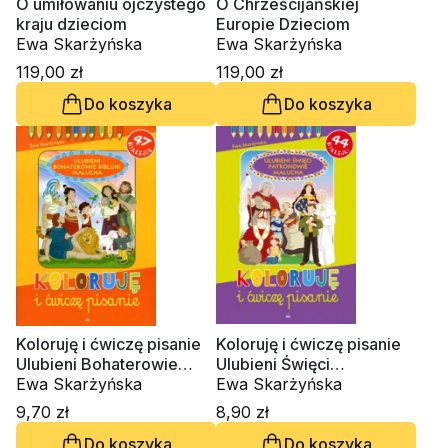
O umiłowaniu ojczystego
O Chrześcijańskiej
kraju dzieciom
Europie Dzieciom
Ewa Skarżyńska
Ewa Skarżyńska
119,00 zł
119,00 zł
Do koszyka
Do koszyka
Koloruję i ćwiczę pisanie
Koloruję i ćwiczę pisanie
Ulubieni Bohaterowie
Ulubieni Święci
Biblijni Malucha
Ewa Skarżyńska
Patronowie Malucha
Ewa Skarżyńska
9,70 zł
8,90 zł
Do koszyka
Do koszyka