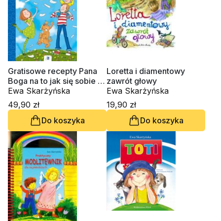
Gratisowe recepty Pana
Loretta i diamentowy
Boga na to jak się sobie i
zawrót głowy
innym podobać
Ewa Skarżyńska
Ewa Skarżyńska
49,90 zł
19,90 zł
Do koszyka
Do koszyka