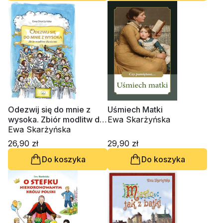
Odezwij się do mnie z
Uśmiech Matki
wysoka. Zbiór modlitw dla
Ewa Skarżyńska
dzieci
Ewa Skarżyńska
26,90 zł
29,90 zł
Do koszyka
Do koszyka