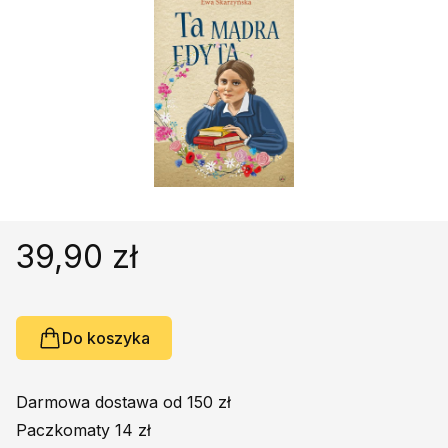
Religie
Śpiewniki
Kultura
Książki obcojęzyczne
Poradniki, leksykony...
Dewocjonalia
Inne
Podręczniki szkolne
39,90 zł
Promocja
Do koszyka
Darmowa dostawa od 150 zł
Paczkomaty 14 zł