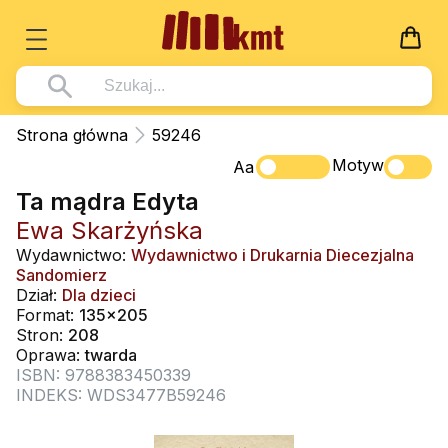
Książki
Strona główna
59246
Wszystko z kategorii - Książki
Motyw
Multimedia
Aa
Ta mądra Edyta
Pismo Święte
Wszystko z kategorii - Multimedia
Dla Dzieci
Ewa Skarżyńska
Kościół Katolicki
DVD
Wszystko z kategorii - Dla Dzieci
Podręczniki
Wydawnictwo:
Wydawnictwo i Drukarnia Diecezjalna
Duszpasterstwo
Sandomierz
CD-ROM
Literatura (D)
Wszystko z kategorii - Podręczniki
Nowości
Dział:
Dla dzieci
Teologia
Muzyka
Format:
135x205
Płyty, DVD (D)
Podręczniki i pomoce dydaktyczne
Zaloguj się
Stron:
208
Życie chrześcijańskie
Rekolekcje i inne na CD
Podręczniki i pomoce dydaktyczne
Oprawa:
twarda
Zabawa i Nauka
ISBN: 9788383450339
Duchowość
Śpiew i modlitwa
INDEKS: WDS3477B59246
Literatura piękna
Muzyka klasyczna