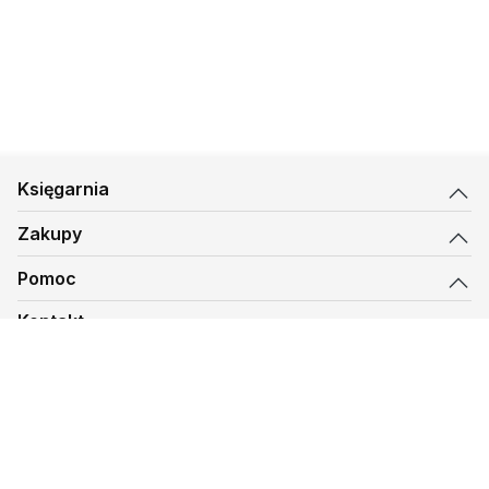
Księgarnia
Zakupy
Pomoc
Kontakt
biuro@kmt.pl
Księgarnia
© 1997-
2026
Księgarnia Mateusza, kmt.pl