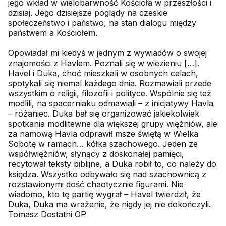
jego wkład w wielobarwność Kościoła w przeszłości i
dzisiaj. Jego dzisiejsze poglądy na czeskie
społeczeństwo i państwo, na stan dialogu między
państwem a Kościołem.
Opowiadał mi kiedyś w jednym z wywiadów o swojej
znajomości z Havlem. Poznali się w wiezieniu […].
Havel i Duka, choć mieszkali w osobnych celach,
spotykali się niemal każdego dnia. Rozmawiali przede
wszystkim o religii, filozofii i polityce. Wspólnie się też
modlili, na spacerniaku odmawiali – z inicjatywy Havla
– różaniec. Duka bał się organizować jakiekolwiek
spotkania modlitewne dla większej grupy więźniów, ale
za namową Havla odprawił msze świętą w Wielka
Sobotę w ramach… kółka szachowego. Jeden ze
współwięźniów, słynący z doskonałej pamięci,
recytował teksty biblijne, a Duka robił to, co należy do
księdza. Wszystko odbywało się nad szachownicą z
rozstawionymi dość chaotycznie figurami. Nie
wiadomo, kto tę partię wygrał – Havel twierdził, że
Duka, Duka ma wrażenie, że nigdy jej nie dokończyli.
Tomasz Dostatni OP