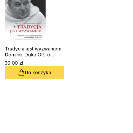
Tradycja jest wyzwaniem
Dominik Duka OP, o.
Tomasz Dostatni OP,
39,00 zł
Jaroslav Šubrt
Do koszyka