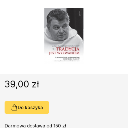
Religie
Śpiewniki
Kultura
Książki obcojęzyczne
Poradniki, leksykony...
Dewocjonalia
Inne
Podręczniki szkolne
Promocja
39,00 zł
Do koszyka
Darmowa dostawa od 150 zł