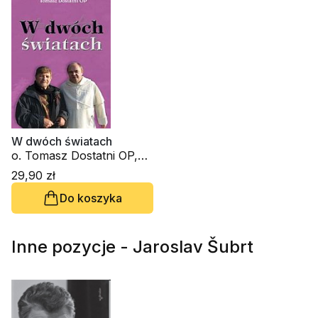
W dwóch światach
o. Tomasz Dostatni OP,
Szewach Weiss
29,90 zł
Do koszyka
Inne pozycje - Jaroslav Šubrt