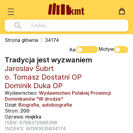
Książki
Strona główna
34174
Wszystko z kategorii - Książki
Motyw
Multimedia
Aa
Tradycja jest wyzwaniem
Pismo Święte
Wszystko z kategorii - Multimedia
Dla Dzieci
Jaroslav Šubrt
Kościół Katolicki
DVD
Wszystko z kategorii - Dla Dzieci
Podręczniki
o. Tomasz Dostatni OP
Duszpasterstwo
CD-ROM
Literatura (D)
Dominik Duka OP
Wszystko z kategorii - Podręczniki
Nowości
Teologia
Muzyka
Wydawnictwo:
Wydawnictwo Polskiej Prowincji
Płyty, DVD (D)
Podręczniki i pomoce dydaktyczne
Zaloguj się
Dominikanów "W drodze"
Życie chrześcijańskie
Rekolekcje i inne na CD
Dział:
Biografie, autobiografie
Podręczniki i pomoce dydaktyczne
Zabawa i Nauka
Stron:
200
Duchowość
Śpiew i modlitwa
Oprawa:
miękka
ISBN: 9788370998398
Literatura piękna
Muzyka klasyczna
INDEKS: WDR0635B34174