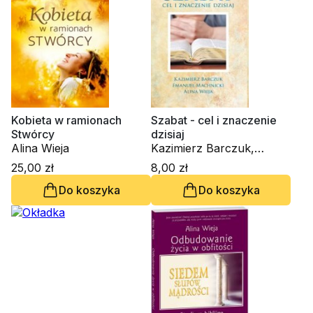
Kobieta w ramionach
Szabat - cel i znaczenie
Stwórcy
dzisiaj
Alina Wieja
Kazimierz Barczuk,
Emanuel Machnicki, Alina
25,00 zł
8,00 zł
Wieja
Do koszyka
Do koszyka