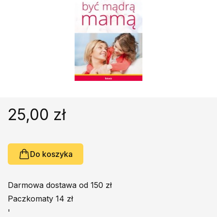
Religie
Śpiewniki
Kultura
Książki obcojęzyczne
Poradniki, leksykony...
Dewocjonalia
Inne
Podręczniki szkolne
25,00 zł
Promocja
Do koszyka
Darmowa dostawa od 150 zł
Paczkomaty 14 zł
'