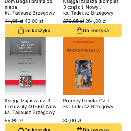
Dom Boga i brama do
Księga Izajasza (komplet
nieba
3 części). Nowy
ks. Tadeusz Brzegowy
Komentarz Biblijny. Tom
ks. Tadeusz Brzegowy
XXII
44,95 zł
43,00 zł
279,85 zł
264,00 zł
Do koszyka
Do koszyka
Księga Izajasza cz. 3
Prorocy Izraela. Cz. I
(rozdziały 40-66). Nowy
ks. Tadeusz Brzegowy
Komentarz Biblijny. Tom
ks. Tadeusz Brzegowy
XXII, cz.3
99,95 zł
30,00 zł
Do koszyka
Do koszyka