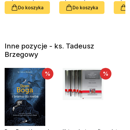
Nowy Komentarz
Do koszyka
Do koszyka
D
Biblijny. Tom II, cz. 2
Inne pozycje - ks. Tadeusz
Brzegowy
%
%