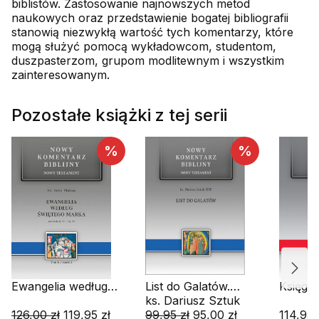
biblistów. Zastosowanie najnowszych metod
naukowych oraz przedstawienie bogatej bibliografii
stanowią niezwykłą wartość tych komentarzy, które
mogą służyć pomocą wykładowcom, studentom,
duszpasterzom, grupom modlitewnym i wszystkim
zainteresowanym.
Pozostałe książki z tej serii
%
%
Ewangelia według
List do Galatów.
Księga
św. Marka. cz.2.
Nowy Komentarz
ks. Dariusz Sztuk
Komenta
Rozdziały 1,1 - 8,26.
126,00 zł
119,95 zł
Biblijny. Tom IX
99,95 zł
95,00 zł
Tom IV
114,95 