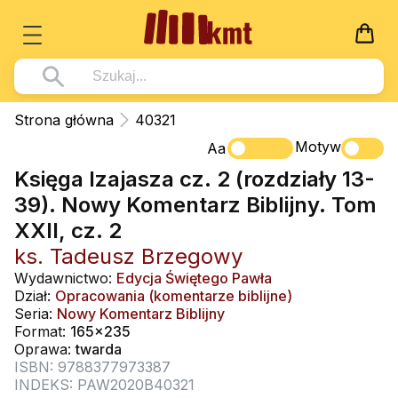
Książki
Strona główna
40321
Wszystko z kategorii - Książki
Motyw
Multimedia
Aa
Księga Izajasza cz. 2 (rozdziały 13-
Pismo Święte
Wszystko z kategorii - Multimedia
Dla Dzieci
39). Nowy Komentarz Biblijny. Tom
Kościół Katolicki
DVD
Wszystko z kategorii - Dla Dzieci
Podręczniki
XXII, cz. 2
Duszpasterstwo
CD-ROM
Literatura (D)
ks. Tadeusz Brzegowy
Wszystko z kategorii - Podręczniki
Nowości
Teologia
Muzyka
Wydawnictwo:
Edycja Świętego Pawła
Płyty, DVD (D)
Podręczniki i pomoce dydaktyczne
Zaloguj się
Dział:
Opracowania (komentarze biblijne)
Życie chrześcijańskie
Rekolekcje i inne na CD
Seria:
Nowy Komentarz Biblijny
Podręczniki i pomoce dydaktyczne
Zabawa i Nauka
Format:
165x235
Duchowość
Śpiew i modlitwa
Oprawa:
twarda
ISBN: 9788377973387
Literatura piękna
Muzyka klasyczna
INDEKS: PAW2020B40321