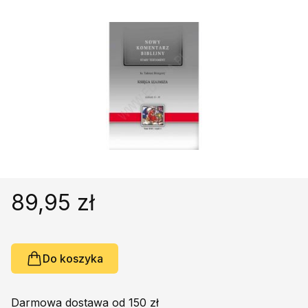
Religie
Śpiewniki
Kultura
Książki obcojęzyczne
Poradniki, leksykony...
Dewocjonalia
Inne
Podręczniki szkolne
Promocja
89,95 zł
Do koszyka
Darmowa dostawa od 150 zł