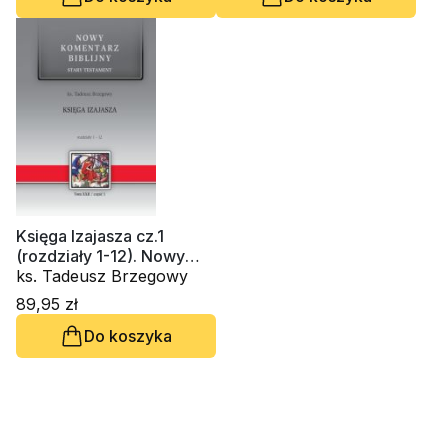
Księga Izajasza cz.1
(rozdziały 1-12). Nowy
Komentarz Biblijny. Tom
ks. Tadeusz Brzegowy
XXII, cz.1
89,95 zł
Do koszyka