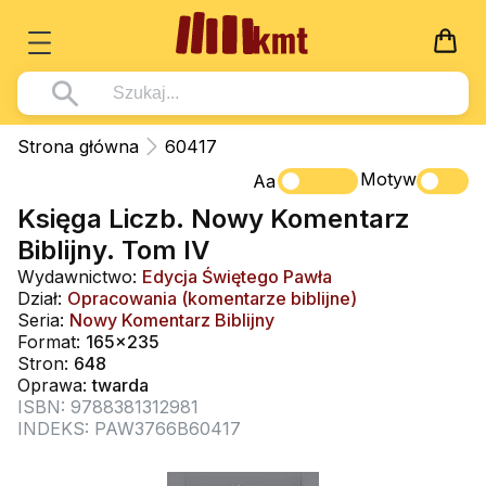
Książki
Strona główna
60417
Wszystko z kategorii - Książki
Motyw
Multimedia
Aa
Księga Liczb. Nowy Komentarz
Pismo Święte
Wszystko z kategorii - Multimedia
Dla Dzieci
Biblijny. Tom IV
Kościół Katolicki
DVD
Wszystko z kategorii - Dla Dzieci
Podręczniki
Wydawnictwo:
Edycja Świętego Pawła
Duszpasterstwo
Dział:
Opracowania (komentarze biblijne)
CD-ROM
Literatura (D)
Wszystko z kategorii - Podręczniki
Nowości
Seria:
Nowy Komentarz Biblijny
Teologia
Muzyka
Format:
165x235
Płyty, DVD (D)
Podręczniki i pomoce dydaktyczne
Zaloguj się
Stron:
648
Życie chrześcijańskie
Rekolekcje i inne na CD
Podręczniki i pomoce dydaktyczne
Oprawa:
twarda
Zabawa i Nauka
ISBN: 9788381312981
Duchowość
Śpiew i modlitwa
INDEKS: PAW3766B60417
Literatura piękna
Muzyka klasyczna