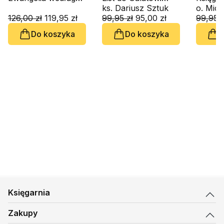
św. Marka. cz.2.
Nowy Komentarz
ks. Dariusz Sztuk
Powtó
Rozdziały 1,1 - 8,26.
126,00 zł
119,95 zł
Biblijny. Tom IX
99,95 zł
95,00 zł
Prawa
99,95 z
Nowy Komentarz
Komenta
Do koszyka
Do koszyka
D
Biblijny. Tom II, cz. 2
Stary t
Tom V
Księgarnia
Zakupy