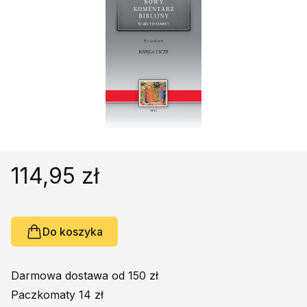
Religie
Śpiewniki
Kultura
Książki obcojęzyczne
Poradniki, leksykony...
Dewocjonalia
Inne
Podręczniki szkolne
114,95 zł
Promocja
Do koszyka
Darmowa dostawa od 150 zł
Paczkomaty 14 zł