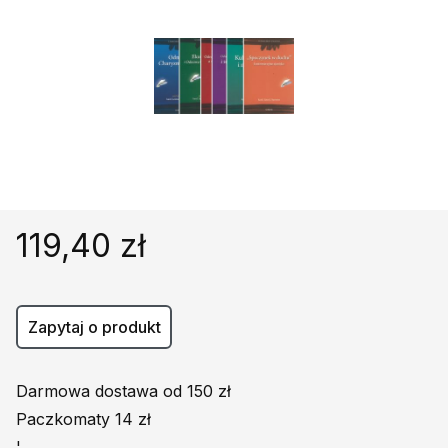
Religie
Śpiewniki
Kultura
Książki obcojęzyczne
Poradniki, leksykony...
Dewocjonalia
Inne
Podręczniki szkolne
119,40 zł
Promocja
Zapytaj o produkt
Darmowa dostawa od 150 zł
Paczkomaty 14 zł
'