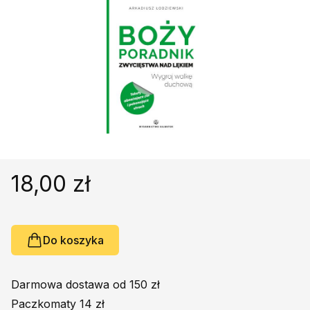
Religie
Śpiewniki
Kultura
Książki obcojęzyczne
Poradniki, leksykony...
Dewocjonalia
Inne
Podręczniki szkolne
Promocja
18,00 zł
Do koszyka
Darmowa dostawa od 150 zł
Paczkomaty 14 zł