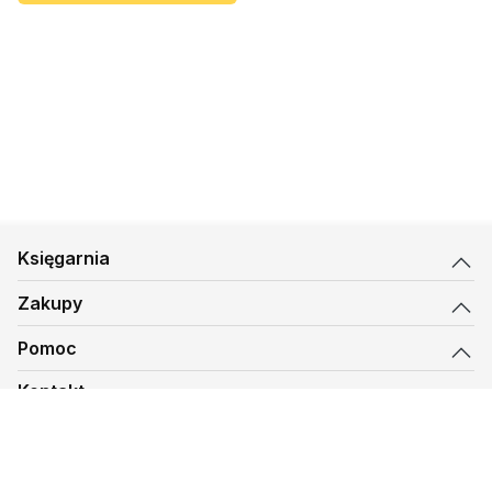
Księgarnia
Zakupy
Pomoc
Kontakt
biuro@kmt.pl
Księgarnia