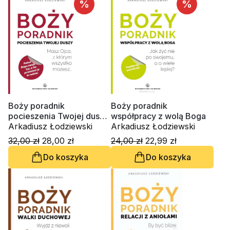
%
%
Boży poradnik
Boży poradnik
pocieszenia Twojej duszy.
współpracy z wolą Boga
Masz Ojca, z którym
Arkadiusz Łodziewski
Arkadiusz Łodziewski
wszystko możesz.
32,00 zł
28,00 zł
24,00 zł
22,99 zł
Do koszyka
Do koszyka