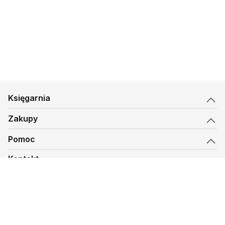
Księgarnia
Zakupy
Pomoc
Kontakt
biuro@kmt.pl
Księgarnia
© 1997-
2026
Księgarnia Mateusza, kmt.pl