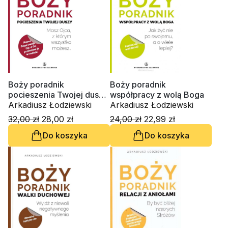
Boży poradnik
Boży poradnik
pocieszenia Twojej duszy.
współpracy z wolą Boga
Masz Ojca, z którym
Arkadiusz Łodziewski
Arkadiusz Łodziewski
wszystko możesz.
32,00 zł
28,00 zł
24,00 zł
22,99 zł
Do koszyka
Do koszyka