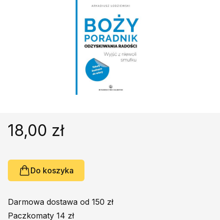
Religie
Śpiewniki
Kultura
Książki obcojęzyczne
Poradniki, leksykony...
Dewocjonalia
Inne
Podręczniki szkolne
Promocja
18,00 zł
Do koszyka
Darmowa dostawa od 150 zł
Paczkomaty 14 zł