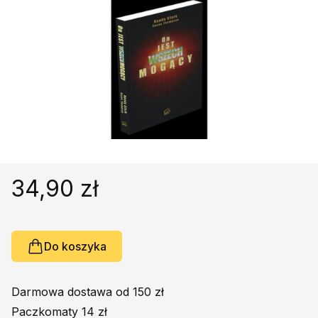
Religie
Śpiewniki
Kultura
Książki obcojęzyczne
Poradniki, leksykony...
Dewocjonalia
Inne
Podręczniki szkolne
Promocja
34,90 zł
Do koszyka
Darmowa dostawa od 150 zł
Paczkomaty 14 zł