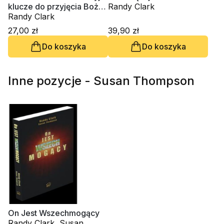
klucze do przyjęcia Bożej
Randy Clark
mocy uzdrowienia
Randy Clark
27,00 zł
39,90 zł
Do koszyka
Do koszyka
Inne pozycje - Susan Thompson
On Jest Wszechmogący
Randy Clark, Susan