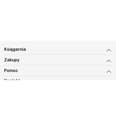
Księgarnia
Zakupy
Pomoc
Kontakt
biuro@kmt.pl
Księgarnia
© 1997-
2026
Księgarnia Mateusza, kmt.pl