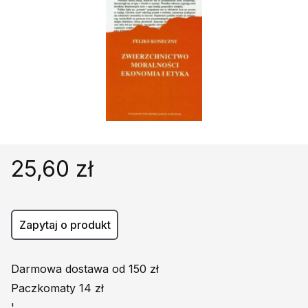
Religie
Śpiewniki
Kultura
Książki obcojęzyczne
Poradniki, leksykony...
Dewocjonalia
Inne
Podręczniki szkolne
25,60 zł
Promocja
Zapytaj o produkt
Darmowa dostawa od 150 zł
Paczkomaty 14 zł
'