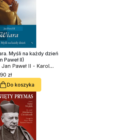
ra. Myśli na każdy dzień
n Paweł II)
 Jan Paweł II - Karol
tyła
90 zł
Do koszyka