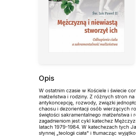
Opis
W ostatnim czasie w Kościele i świecie c
małżeństwa i rodziny. Z różnych stron na 
antykoncepcję, rozwody, związki jednopł
chaosu i dezorientacji osób wierzących 
świętości sakramentalnego małżeństwa i r
zagadnieniom jest cykl katechez Mężczyzn
latach 1979-1984. W katechezach tych Jan
słynnej „teologii ciała" i tłumacząc wyj