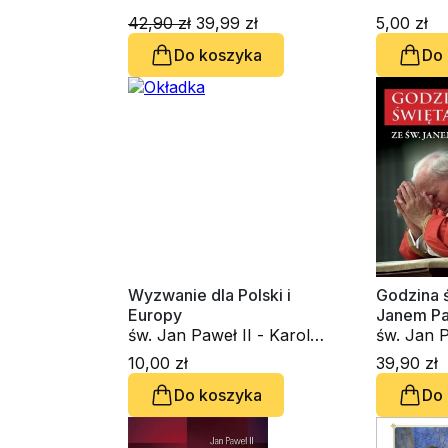
Wyszyński
42,90 zł
39,99 zł
5,00 zł
Do koszyka
Do
Wyzwanie dla Polski i
Godzina ś
Europy
Janem Pa
św. Jan Paweł II - Karol
św. Jan P
Wojtyła
Wojtyła
10,00 zł
39,90 zł
Do koszyka
Do