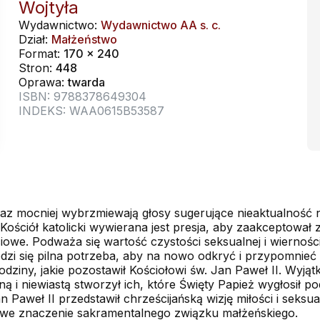
Wojtyła
Wydawnictwo:
Wydawnictwo AA s. c.
Dział:
Małżeństwo
Format:
170 x 240
Stron:
448
Oprawa:
twarda
ISBN: 9788378649304
INDEKS: WAA0615B53587
oraz mocniej wybrzmiewają głosy sugerujące nieaktualność 
Kościół katolicki wywierana jest presja, aby zaakceptował 
ciowe. Podważa się wartość czystości seksualnej i wierno
rodzi się pilna potrzeba, aby na nowo odkryć i przypomn
odziny, jakie pozostawił Kościołowi św. Jan Paweł II. Wy
ą i niewiastą stworzył ich, które Święty Papież wygłosił 
 Paweł II przedstawił chrześcijańską wizję miłości i seks
ątkowe znaczenie sakramentalnego związku małżeńskiego.