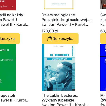
yśli na każdy
Dzieła teologiczne.
Św
n Paweł I)
Początek drogi naukowej.
z b
aweł II - Karol
Święty Jan od Krzyża
św. Jan Paweł II - Karol
ks. W
Wojtyła
św.
170,00 zł
69,
Wo
 koszyka
Do koszyka
apostoli
The Lublin Lectures.
Mi
aweł II - Karol
Wykłady lubelskie
(t
św. Jan Paweł II - Karol
św.