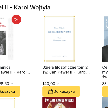
 II - Karol Wojtyła
%
emnica
Dzieła filozoficzne tom 2
Cel
aweł II - Karol
św. Jan Paweł II - Karol
myś
Wojtyła
św.
Woj
8,50 zł
140,00 zł
33,
 koszyka
Do koszyka