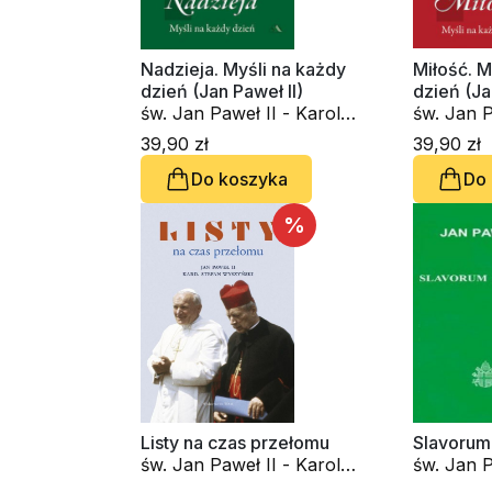
Nadzieja. Myśli na każdy
Miłość. M
dzień (Jan Paweł II)
dzień (Ja
św. Jan Paweł II - Karol
św. Jan P
Wojtyła
Wojtyła
39,90 zł
39,90 zł
Do koszyka
Do
%
Listy na czas przełomu
Slavorum 
św. Jan Paweł II - Karol
św. Jan P
Wojtyła, kard. Stefan
Wojtyła