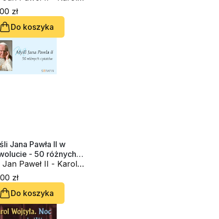
tyła
00 zł
Do koszyka
li Jana Pawła II w
wolucie - 50 różnych
atów - wydanie błękitne
 Jan Paweł II - Karol
tyła
00 zł
Do koszyka