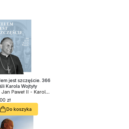
em jest szczęście. 366
li Karola Wojtyły
 Jan Paweł II - Karol
tyła
00 zł
Do koszyka