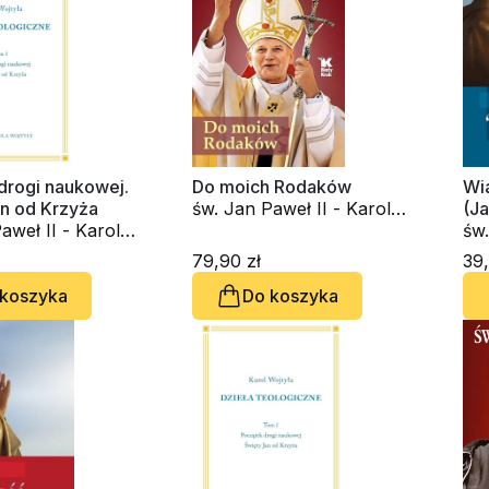
drogi naukowej.
Do moich Rodaków
Wia
an od Krzyża
św. Jan Paweł II - Karol
(Ja
aweł II - Karol
Wojtyła
św.
Woj
79,90 zł
39,
 koszyka
Do koszyka