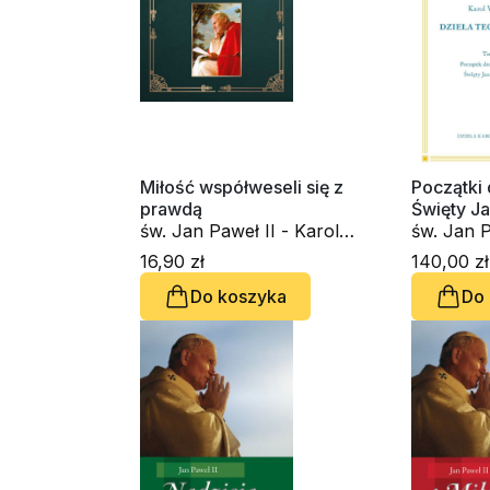
Miłość współweseli się z
Początki 
prawdą
Święty J
św. Jan Paweł II - Karol
św. Jan P
Wojtyła
Wojtyła
16,90 zł
140,00 zł
Do koszyka
Do