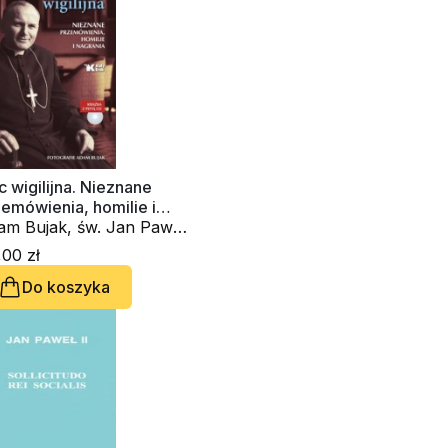
 wigilijna. Nieznane
emówienia, homilie i
grania
am Bujak, św. Jan Paweł
- Karol Wojtyła
00 zł
Do koszyka