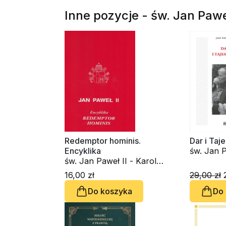
Inne pozycje - św. Jan Paweł
Redemptor hominis.
Dar i Taj
Encyklika
św. Jan P
św. Jan Paweł II - Karol
Wojtyła
Wojtyła
16,00 zł
29,00 zł
2
Do koszyka
Do