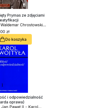
ięty Prymas ze zdjęciami
eatyfikacji
aldemar Chrostowski,
 Jan Paweł II - Karol
00 zł
jtyła, Adam Bujak
Do koszyka
łość i odpowiedzialność
warda oprawa)
 Jan Paweł II - Karol