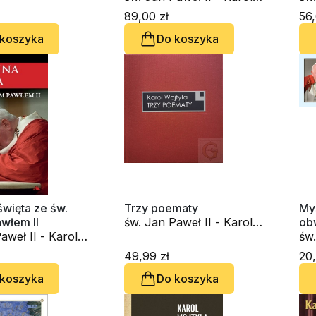
Wojtyła
Woj
89,00 zł
56,
 koszyka
Do koszyka
więta ze św.
Trzy poematy
Myś
włem II
św. Jan Paweł II - Karol
ob
aweł II - Karol
Wojtyła
cyt
św.
Woj
49,99 zł
20,
 koszyka
Do koszyka