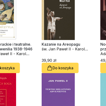
erackie i teatralne.
Kazanie na Areopagu
Noc
uwenilia 1938-1946
św. Jan Paweł II - Karol
prz
aweł II - Karol
Wojtyła
na
Ad
II 
39,90 zł
49,
 koszyka
Do koszyka