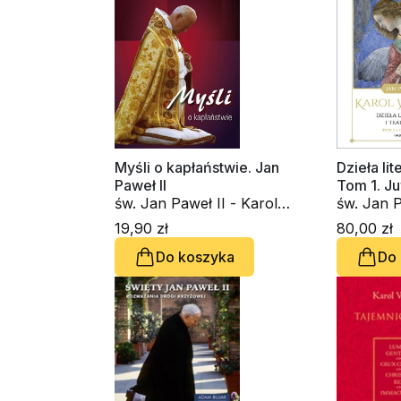
Myśli o kapłaństwie. Jan
Dzieła lit
Paweł II
Tom 1. J
św. Jan Paweł II - Karol
św. Jan P
Wojtyła
Wojtyła
19,90 zł
80,00 zł
Do koszyka
Do