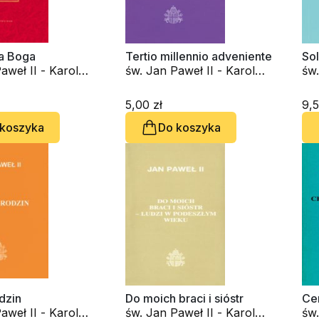
a Boga
Tertio millennio adveniente
Sol
aweł II - Karol
św. Jan Paweł II - Karol
św.
Wojtyła
Woj
5,00 zł
9,5
 koszyka
Do koszyka
odzin
Do moich braci i sióstr
Ce
aweł II - Karol
św. Jan Paweł II - Karol
św.