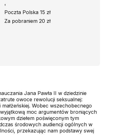
'
Poczta Polska 15 zł
Za pobraniem 20 zł
nauczania Jana Pawła II w dziedzinie
zatrute owoce rewolucji seksualnej:
ści małżeńskiej. Wobec wszechobecnego
ieć wyjątkową moc argumentów broniących
jątkowym dziełem poświęconym tym
podczas środowych audiencji ogólnych w
ualności, przekazując nam podstawy swej