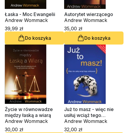
Łaska - Moc Ewangelii
Autorytet wierzącego
Andrew Wommack
Andrew Wommack
39,99 zł
35,00 zł
Do koszyka
Do koszyka
Życie w równowadze
Już to masz - więc nie
między łaską a wiarą
usiłuj wciąż tego
Andrew Wommack
zdobywać
Andrew Wommack
30,00 zł
32,00 zł