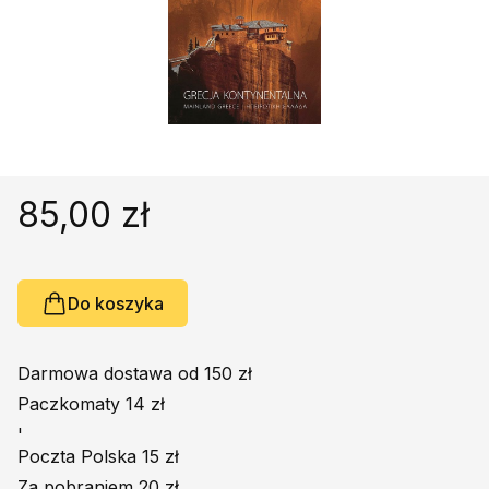
Religie
Śpiewniki
Kultura
Książki obcojęzyczne
Poradniki, leksykony...
Dewocjonalia
Inne
85,00 zł
Podręczniki szkolne
Promocja
Do koszyka
Darmowa dostawa od 150 zł
Paczkomaty 14 zł
'
Poczta Polska 15 zł
Za pobraniem 20 zł