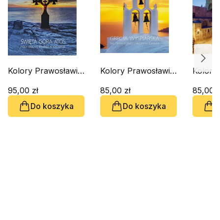
Kolory Prawosławia.
Kolory Prawosławia.
Kolory
Święta Góra Atos
Grecja Wyspiarska
Ziemia 
95,00 zł
85,00 zł
85,00 z
Do koszyka
Do koszyka
D