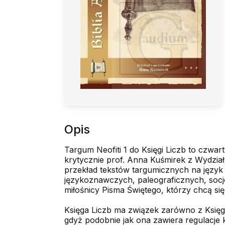
Opis
Targum Neofiti 1 do Księgi Liczb to czwar
krytycznie prof. Anna Kuśmirek z Wydzia
przekład tekstów targumicznych na język p
językoznawczych, paleograficz­nych, socj
miłośnicy Pisma Świętego, którzy chcą si
Księga Liczb ma związek zarówno z Księgą 
gdyż podobnie jak ona zawiera regulacje k