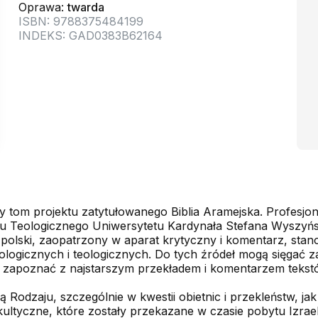
Oprawa:
twarda
ISBN: 9788375484199
INDEKS: GAD0383B62164
ty tom projektu zatytułowanego Biblia Aramejska. Profesjo
łu Teologicznego Uniwersytetu Kardynała Stefana Wy­szyń
olski, zaopatrzony w aparat krytyczny i komentarz, stanow
ologicznych i teologicznych. Do tych źródeł mogą sięgać z
ę zapoznać z najstarszym przekładem i komentarzem tekstó
Rodzaju, szczególnie w kwestii obietnic i przekleństw, jak
ultyczne, które zostały przekazane w czasie pobytu Izrael