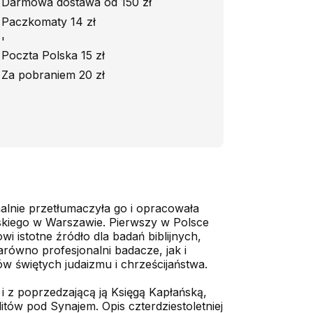
Darmowa dostawa od 150 zł
Paczkomaty 14 zł
'
Poczta Polska 15 zł
Za pobraniem 20 zł
nalnie przetłumaczyła go i opracowała
skiego w Warszawie. Pierwszy w Polsce
i istotne źródło dla badań biblijnych,
arówno profesjonalni badacze, jak i
w świętych judaizmu i chrześcijaństwa.
 i z poprzedzającą ją Księgą Kapłańską,
itów pod Synajem. Opis czterdziestoletniej