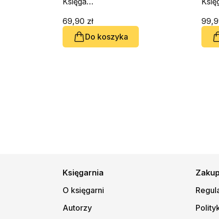
Księga
Księ
Powtórzonego
Pow
Prawa. Biblia
69,90 zł
Praw
99,9
Aramejska tom 5
Aram
Do koszyka
Księgarnia
Zaku
O księgarni
Regul
Autorzy
Polity