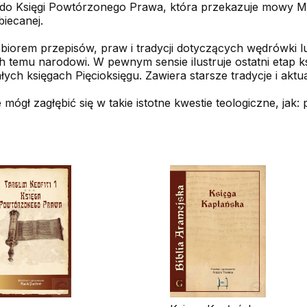
do Księgi Powtórzonego Prawa, która przekazuje mowy M
biecanej.
biorem przepisów, praw i tradycji dotyczących wędrówki lu
emu narodowi. W pewnym sensie ilustruje ostatni etap ksz
łych księgach Pięcioksięgu. Zawiera starsze tradycje i akt
e mógł zagłębić się w takie istotne kwestie teologiczne, ja