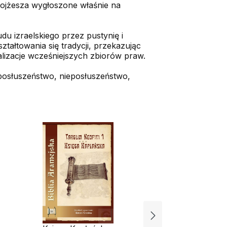
ojżesza wygłoszone właśnie na
du izraelskiego przez pustynię i
tałtowania się tradycji, przekazując
ualizacje wcześniejszych zbiorów praw.
k: posłuszeństwo, nieposłuszeństwo,