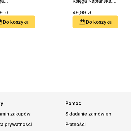
ga
Księga Kapłańska.
tórzonego
Biblia Aramejska
a. Biblia
9 zł
tom 3
49,99 zł
ejska tom 5
Do koszyka
Do koszyka
py
Pomoc
amin zakupów
Składanie zamówień
ka prywatności
Płatności