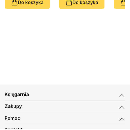
Do koszyka
Do koszyka
D
Księgarnia
Zakupy
Pomoc
Kontakt