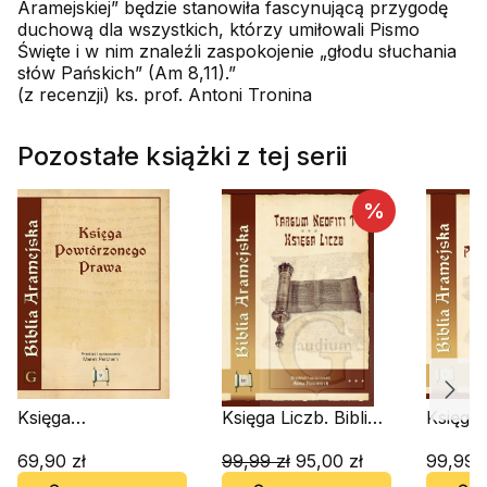
Aramejskiej” będzie stanowiła fascynującą przygodę
duchową dla wszystkich, którzy umiłowali Pismo
Święte i w nim znaleźli zaspokojenie „głodu słuchania
słów Pańskich” (Am 8,11).”
(z recenzji) ks. prof. Antoni Tronina
Pozostałe książki z tej serii
%
Księga
Księga Liczb. Biblia
Księga
Powtórzonego
Aramejska. Tom 4
Powtó
Prawa. Biblia
69,90 zł
99,99 zł
95,00 zł
Prawa. 
99,99 z
Aramejska tom 5
Aramej