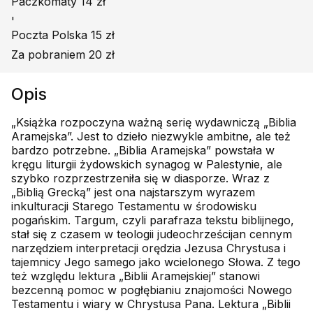
Paczkomaty 14 zł
'
Poczta Polska 15 zł
Za pobraniem 20 zł
Opis
„Książka rozpoczyna ważną serię wydawniczą „Biblia
Aramejska”. Jest to dzieło niezwykle ambitne, ale też
bardzo potrzebne. „Biblia Aramejska” powstała w
kręgu liturgii żydowskich synagog w Palestynie, ale
szybko rozprzestrzeniła się w diasporze. Wraz z
„Biblią Grecką” jest ona najstarszym wyrazem
inkulturacji Starego Testamentu w środowisku
pogańskim. Targum, czyli parafraza tekstu biblijnego,
stał się z czasem w teologii judeochrześcijan cennym
narzędziem interpretacji orędzia Jezusa Chrystusa i
tajemnicy Jego samego jako wcielonego Słowa. Z tego
też względu lektura „Biblii Aramejskiej” stanowi
bezcenną pomoc w pogłębianiu znajomości Nowego
Testamentu i wiary w Chrystusa Pana. Lektura „Biblii