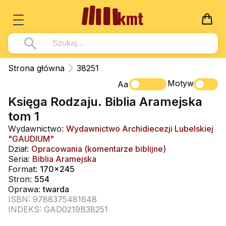
Książki
Strona główna
38251
Wszystko z kategorii - Książki
Motyw
Multimedia
Aa
Księga Rodzaju. Biblia Aramejska
Pismo Święte
Wszystko z kategorii - Multimedia
Dla Dzieci
tom 1
Kościół Katolicki
DVD
Wszystko z kategorii - Dla Dzieci
Podręczniki
Wydawnictwo:
Wydawnictwo Archidiecezji Lubelskiej
Duszpasterstwo
"GAUDIUM"
CD-ROM
Literatura (D)
Wszystko z kategorii - Podręczniki
Nowości
Dział:
Opracowania (komentarze biblijne)
Teologia
Muzyka
Seria:
Biblia Aramejska
Płyty, DVD (D)
Podręczniki i pomoce dydaktyczne
Zaloguj się
Format:
170x245
Życie chrześcijańskie
Rekolekcje i inne na CD
Podręczniki i pomoce dydaktyczne
Stron:
554
Zabawa i Nauka
Oprawa:
twarda
Duchowość
Śpiew i modlitwa
ISBN: 9788375481648
INDEKS: GAD0219B38251
Literatura piękna
Muzyka klasyczna