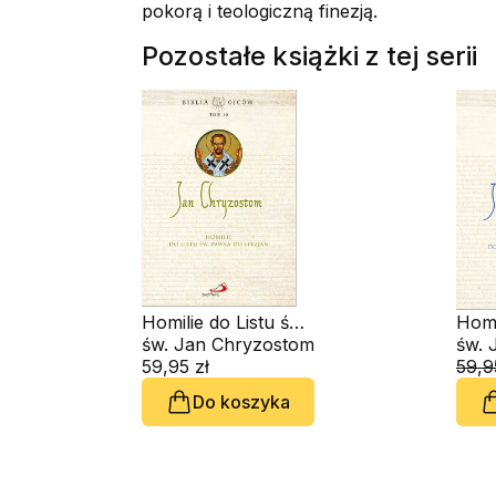
pokorą i teologiczną finezją.
Pozostałe książki z tej serii
Homilie do Listu św.
Homi
Pawła do Efezjan
św. Jan Chryzostom
Pier
św. 
59,95 zł
Drug
59,9
Pawł
Do koszyka
Tesa