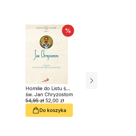
%
Homilie do Listu św.
Homilie do
Pawła do Kolosan
św. Jan Chryzostom
Pawła do F
św. Jan C
54,95 zł
52,00 zł
54,95 zł
49
Do koszyka
Do 