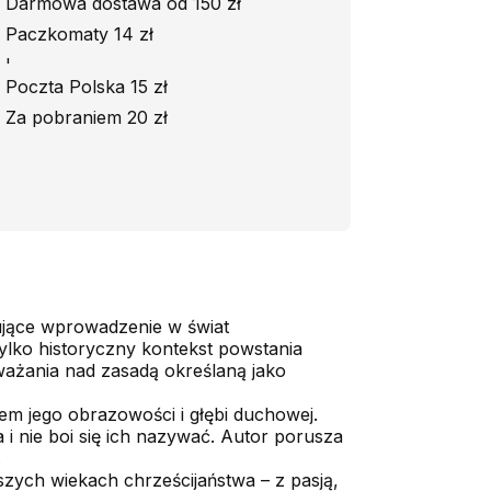
Darmowa dostawa od 150 zł
Paczkomaty 14 zł
'
Poczta Polska 15 zł
Za pobraniem 20 zł
ujące wprowadzenie w świat
ylko historyczny kontekst powstania
zważania nad zasadą określaną jako
iem jego obrazowości i głębi duchowej.
 i nie boi się ich nazywać. Autor porusza
.
szych wiekach chrześcijaństwa – z pasją,