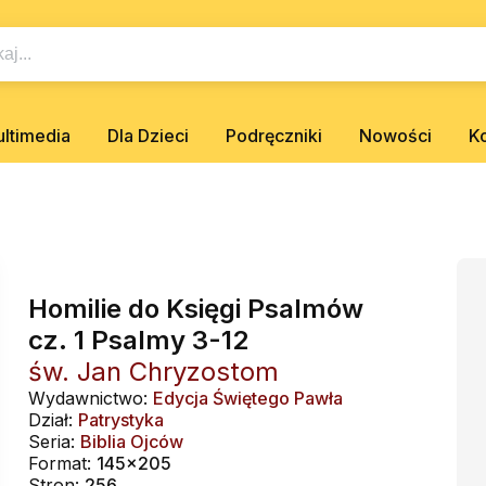
ltimedia
Dla Dzieci
Podręczniki
Nowości
K
Homilie do Księgi Psalmów
cz. 1 Psalmy 3-12
św. Jan Chryzostom
Wydawnictwo:
Edycja Świętego Pawła
Dział:
Patrystyka
Seria:
Biblia Ojców
Format:
145x205
Stron:
256