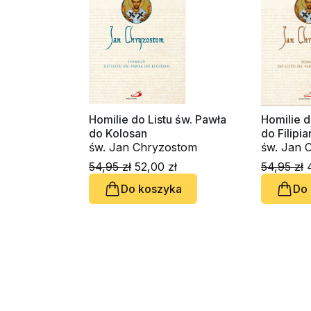
Homilie do Listu św. Pawła
Homilie d
do Kolosan
do Filipia
św. Jan Chryzostom
św. Jan 
54,95 zł
52,00 zł
54,95 zł
4
Do koszyka
Do