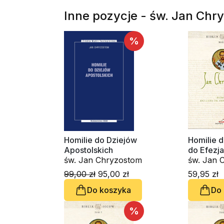
Inne pozycje - św. Jan Chr
%
Homilie do Dziejów
Homilie d
Apostolskich
do Efezj
św. Jan Chryzostom
św. Jan 
99,00 zł
95,00 zł
59,95 zł
Do koszyka
Do
%