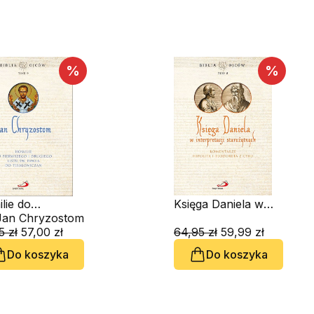
%
%
lie do
Księga Daniela w
wszego i
Jan Chryzostom
interpretacji
iego Listu św.
5 zł
57,00 zł
starożytnych
64,95 zł
59,99 zł
a do
Do koszyka
Do koszyka
loniczan