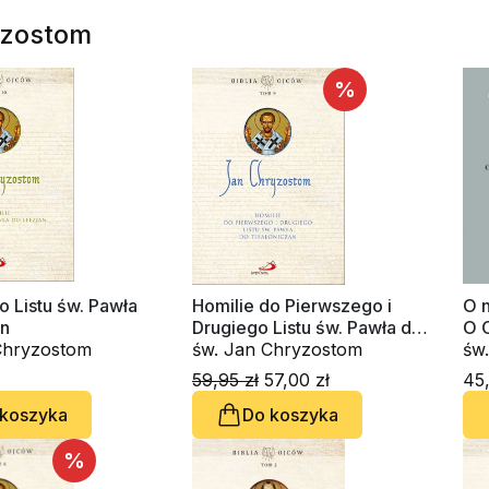
yzostom
%
o Listu św. Pawła
Homilie do Pierwszego i
O 
an
Drugiego Listu św. Pawła do
O 
Chryzostom
Tesaloniczan
św. Jan Chryzostom
św
59,95 zł
57,00 zł
45,
 koszyka
Do koszyka
%