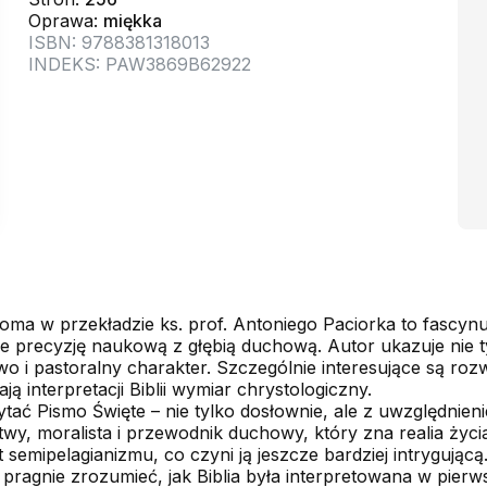
Oprawa:
miękka
ISBN: 9788381318013
INDEKS: PAW3869B62922
oma w przekładzie ks. prof. Antoniego Paciorka to fascyn
e precyzję naukową z głębią duchową. Autor ukazuje nie t
two i pastoralny charakter. Szczególnie interesujące są ro
ją interpretacji Biblii wymiar chrystologiczny.
zytać Pismo Święte – nie tylko dosłownie, ale z uwzględnien
twy, moralista i przewodnik duchowy, który zna realia życia
 semipelagianizmu, co czyni ją jeszcze bardziej intrygującą
pragnie zrozumieć, jak Biblia była interpretowana w pierw