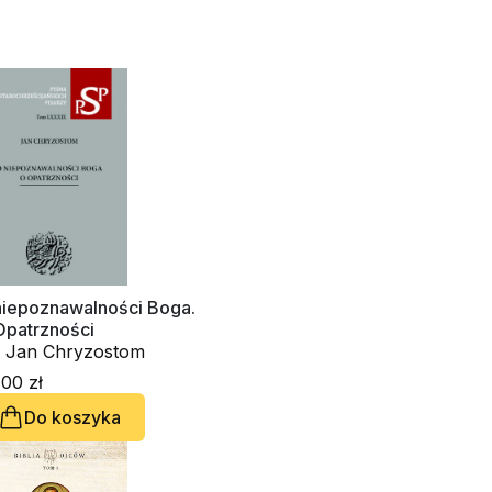
niepoznawalności Boga.
Opatrzności
. Jan Chryzostom
00 zł
Do koszyka