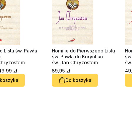
o Listu św. Pawła
Homilie do Pierwszego Listu
Hom
n
św. Pawła do Koryntian
św.
Chryzostom
św. Jan Chryzostom
św
9,99 zł
89,95 zł
49,
 koszyka
Do koszyka