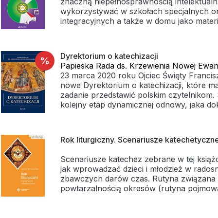
znaczną niepełnosprawnością intelektualn
fantastycznym punktem wyjścia do wielu 
wykorzystywać w szkołach specjalnych o
rozmów w gronie rodziny.
integracyjnych a także w domu jako mater
proces edukacyjny. Służą przybliżeniu ucz
wydarzeń w całym roku liturgicznym. Zawi
komunikacji alternatywnej oraz ilustracje
Dyrektorium o katechizacji
%
percepcji osób o specjalnych potrzebach 
Papieska Rada ds. Krzewienia Nowej Ewang
Zadania są zróżnicowane pod względem sto
23 marca 2020 roku Ojciec Święty Francisz
mogą być dostosowywane do możliwości 
nowe Dyrektorium o katechizacji, które m
zadanie przedstawić polskim czytelnikom.
kolejny etap dynamicznej odnowy, jaka do
katechezie. Co więcej, dzięki studiom pr
katechezą i stałemu zaangażowaniu wielu 
Episkopatów udało się osiągnąć efekty o w
Rok liturgiczny. Scenariusze katechetyczn
dla życia Kościoła i procesu dojrzewania l
Wszystkie one wymagają nowego usystem
Scenariusze katechez zebrane w tej książ
jak wprowadzać dzieci i młodzież w radosn
W ciągu kilkudziesięciu lat, które minęły 
zbawczych darów czas. Rutyna związana 
Watykańskiego II, Kościół wielokrotnie pow
powtarzalnością okresów (rutyna pojmow
do powierzonego mu przez Chrystusa wie
poma­ga budować nasze życie w oparciu o 
posłannictwa. O tym ewangelizacyjnym 
przypominać je i ponownie celebrować – c
przede wszystkim dwa dokumenty. Święty
myśl o nadcho­dzących wydarzeniach. Nie