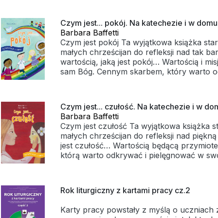
* szereg wartościowych sugestii, poparty
już od najmłodszych lat. Na 32 kolorowych stronach dzieci,
doświadczeniem w organizowaniu podobn
rodzice i katecheci znajdą rozważania, tema
Czym jest... pokój. Na katechezie i w domu
* materiały pomocnicze,
przemyśleń oraz mnóstwo inspirujących z
Barbara Baffetti
* kody QR prowadzące do materiałów gra
sprawią, że odkrywanie przyjaźni stanie si
Czym jest pokój Ta wyjątkowa książka star
przydatnych w przeprowadzeniu gry.
niezapomnianą przygodą. Publikacja jest świetną pomocą
małych chrześcijan do refleksji nad tak b
duszpasterską i katechetyczną oraz fant
wartością, jaką jest pokój… Wartością i misj
punktem wyjścia do wielu ciekawych roz
sam Bóg. Cennym skarbem, który warto o
rodziny.
pielęgnować w swoim życiu już od najmłodszych
kolorowych stronach dzieci, rodzice i kate
rozważania, tematy do dyskusji i przemyś
Czym jest... czułość. Na katechezie i w do
inspirujących zdań, które sprawią, że odk
Barbara Baffetti
jakim jest pokój, stanie się dla wszystkich
Czym jest czułość Ta wyjątkowa książka st
przygodą. Publikacja jest świetną pomocą duszpasterską i
małych chrześcijan do refleksji nad piękną
katechetyczną oraz fantastycznym punkte
jest czułość… Wartością będącą przymio
wielu ciekawych rozmów w gronie rodziny
którą warto odkrywać i pielęgnować w swo
najmłodszych lat. Na 32 kolorowych stronach dzieci,
rodzice i katecheci znajdą rozważania, tema
przemyśleń oraz mnóstwo inspirujących z
Rok liturgiczny z kartami pracy cz.2
sprawią, że odkrywanie świata czułości sta
wszystkich niezapomnianą przygodą. Publikacja jest
Karty pracy powstały z myślą o uczniach 
świetną pomocą duszpasterską i katechet