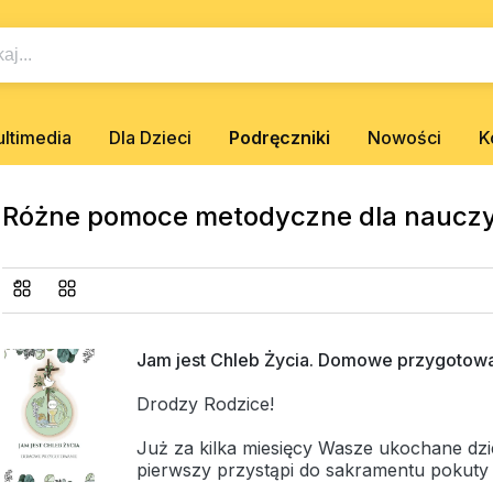
ltimedia
Dla Dzieci
Podręczniki
Nowości
K
Różne pomoce metodyczne dla nauczyc
Jam jest Chleb Życia. Domowe przygotow
Drodzy Rodzice!
Już za kilka miesięcy Wasze ukochane dz
pierwszy przystąpi do sakramentu pokuty i
następnie w sposób pełny będzie uczestni