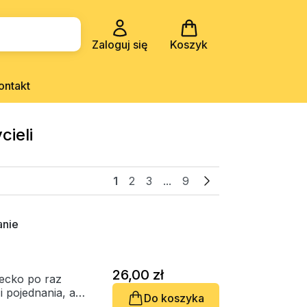
Zaloguj się
Koszyk
ontakt
ieli
1
2
3
...
9
anie
26,00 zł
iecko po raz
 pojednania, a
Do koszyka
czyło w Uczcie