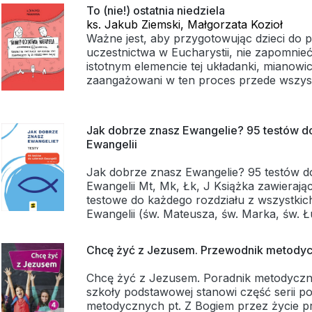
katecheci znajdą rozważania, tematy do dys
To (nie!) ostatnia niedziela
"Przykazanie miłości i przykazania koście
przemyśleń oraz mnóstwo inspirujących z
ks. Jakub Ziemski, Małgorzata Kozioł
książeczka TUS-owa "Jak postępować zg
sprawią, że szukanie odpowiedzialności sta
Ważne jest, aby przygotowując dzieci do 
przykazaniami?".
wszystkich niezapomnianą przygodą.
uczestnictwa w Eucharystii, nie zapomnie
istotnym elemencie tej układanki, mianowic
Publikacja jest świetną pomocą duszpaster
zaangażowani w ten proces przede wszyst
katechetyczną oraz fantastycznym punkte
rodziców. Dzieci, chodząc do szkoły, ucze
wielu ciekawych rozmów w gronie rodziny
katechezie, na której w różnym stopniu - l
-przyswajają sobie wiadomości o tym wszys
Jak dobrze znasz Ewangelie? 95 testów d
się podczas Mszy Świętej. Natomiast rodzi
Ewangelii
zakończyli już jakiś czas temu religijną edu
takiej możliwości, aby odświeżyć tę wiedz
Jak dobrze znasz Ewangelie? 95 testów d
szkolnych. I tutaj konieczne są konfer
Ewangelii Mt, Mk, Łk, J Książka zawierają
testowe do każdego rozdziału z wszystkic
Spotkania z rodzicami są pewna próbą pod
Ewangelii (św. Mateusza, św. Marka, św. Ł
wytycznych, by towarzysząc swoim dziec
Jana), a jest tych rozdziałów 89. To wspan
przygotowaniu do przyjęcia pierwszej kom
wchodząc w świat opowiedziany nam prze
odnaleźć w sonie motywację do wyrwania 
Chcę żyć z Jezusem. Przewodnik metodycz
a każdy z nich miał swój indywidualny wk
codziennego marazmu i obudzić się do peł
sobie to, co oni chcieli nam przekazać o J
chrześcijańskiego - nie tylko przy okazji świ
Chcę żyć z Jezusem. Poradnik metodyczny
Zbawicielu świata. Na podstawie każdego 
Taki jest właśnie cel powstania tych konfer
szkoły podstawowej stanowi część serii p
ewangelicznego utworzono 10 pytań spra
mamy nadzieję okażą się pomocne dla dus
metodycznych pt. Z Bogiem przez życie 
Niektóre dłuższe rozdziały (dotyczące mę