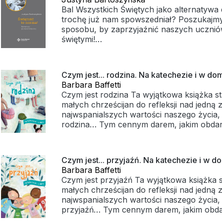
- format: 9.5 x 13.5 cm
Bal Wszystkich Świętych jako alternatywa
- powłoka UV
trochę już nam spowszedniał? Poszukaj
- bezpieczne brzegi
sposobu, by zaprzyjaźnić naszych uczniów 
- idealna jakość koloru
świętymi!
- produkt łatwy do dezynfekcji
Gra Świętość to norma! jest doskonałą p
dla katechetów, jak i dla duszpasterzy. Mo
Czym jest... rodzina. Na katechezie i w do
przeprowadzić przy wielu okazjach: w szk
Barbara Baffetti
oryginalne przygotowanie do uroczystośc
Czym jest rodzina Ta wyjątkowa książka st
Świętych; podczas rekolekcji szkolnych lu
małych chrześcijan do refleksji nad jedną 
na obozie dla służby liturgicznej ołtarza; 
najwspanialszych wartości naszego życia, j
parafialnego pikniku rodzinnego. Można 
rodzina… Tym cennym darem, jakim obdar
– np. dodając postaci świętych i błogosła
i piękną drogą, którą warto odkrywać w s
danej społeczności, różnicując stopień tr
najmłodszych lat. Na 32 kolorowych stronach dzieci,
względu na wiek uczestników. Przygotowan
rodzice i katecheci znajdą rozważania, tema
przeprowadzenie tej zabawy to zarazem d
Czym jest... przyjaźń. Na katechezie i w d
przemyśleń oraz mnóstwo inspirujących z
do zintegrowania grona pedagogicznego, 
Barbara Baffetti
sprawią, że odkrywanie radości płynącej z
uczniów, różnych środowisk gromadzącyc
Czym jest przyjaźń Ta wyjątkowa książka s
rodziny stanie się dla wszystkich niezapo
parafii.
małych chrześcijan do refleksji nad jedną 
Publikacja jest świetną pomocą duszpaster
najwspanialszych wartości naszego życia, j
katechetyczną oraz fantastycznym punkte
Publikacja zawiera:
przyjaźń… Tym cennym darem, jakim obd
wielu ciekawych rozmów w gronie rodziny
* scenariusz gry,
Bóg, i piękną drogą, którą warto odkrywa