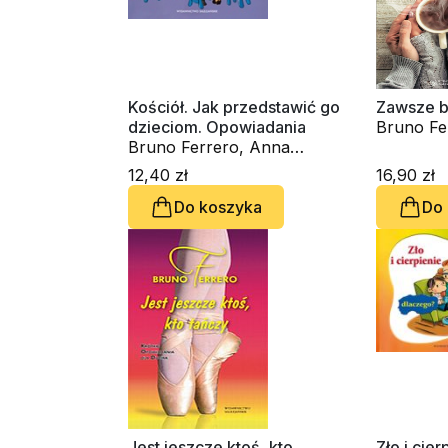
Kościół. Jak przedstawić go
Zawsze b
dzieciom. Opowiadania
Bruno Fe
Bruno Ferrero, Anna
Peiretti
12,40 zł
16,90 zł
Do koszyka
Do
Jest jeszcze ktoś, kto
Zło i cier