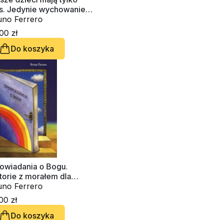
s. Jedynie wychowanie
że zmienić świat
uno Ferrero
00 zł
Do koszyka
owiadania o Bogu.
torie z morałem dla
ziców, nauczycieli i
uno Ferrero
techetów
00 zł
Do koszyka