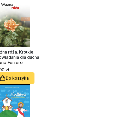
na róża. Krótkie
owiadania dla ducha
uno Ferrero
90 zł
Do koszyka