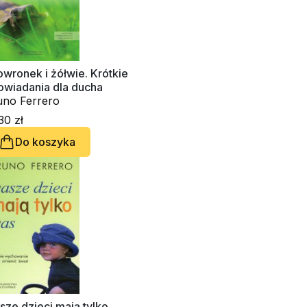
wronek i żółwie. Krótkie
owiadania dla ducha
uno Ferrero
30 zł
Do koszyka
ze dzieci mają tylko