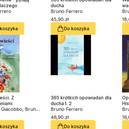
dlaczego
ducha
wa
rrero
Bruno Ferrero
mo
Br
45,90 zł
18,
 koszyka
Do koszyka
eści. Z
365 krótkich opowiadań dla
Op
niami
ducha t. 2
His
 Giacobbo, Bruno
Bruno Ferrero
rod
Br
ka
46,90 zł
16,
 koszyka
Do koszyka