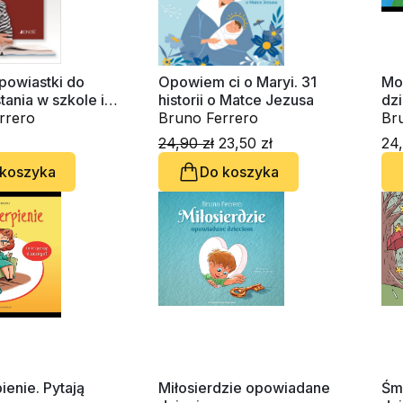
i powiastki do
Opowiem ci o Maryi. 31
Mo
ania w szkole i
historii o Matce Jezusa
dz
rrero
Bruno Ferrero
Br
Pei
24,90 zł
23,50 zł
24,
 koszyka
Do koszyka
pienie. Pytają
Miłosierdzie opowiadane
Śm