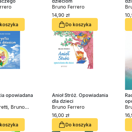
laczego
dzieciom
dz
rrero
Bruno Ferrero
Br
Pei
14,90 zł
10,
 koszyka
Do koszyka
tia opowiadana
Anioł Stróż. Opowiadania
Rac
dla dzieci
op
etti, Bruno
Bruno Ferrero
Br
16,00 zł
16,
 koszyka
Do koszyka