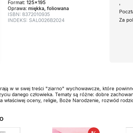
Format:
125x195
'
Oprawa:
miękka, foliowana
Poczta
ISBN: 8372010935
Za po
INDEKS: SAL0026B2024
ają w w swej treści "ziarno" wychowawcze, które powinno
yciu danego człowieka. Tematy są różne: dobre zachowan
 właściwej oceny, religie, Boże Narodzenie, rozwód rodzi
ro