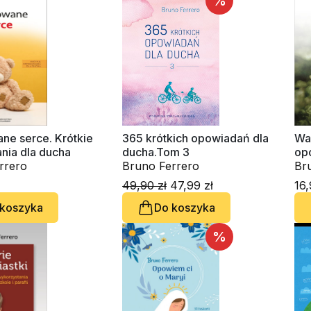
%
ne serce. Krótkie
365 krótkich opowiadań dla
Waż
nia dla ducha
ducha.Tom 3
op
rrero
Bruno Ferrero
Br
49,90 zł
47,99 zł
16,
 koszyka
Do koszyka
%