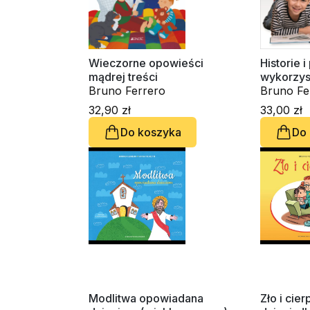
Wieczorne opowieści
Historie 
mądrej treści
wykorzyst
Bruno Ferrero
parafii
Bruno Fe
32,90 zł
33,00 zł
Do koszyka
Do
Modlitwa opowiadana
Zło i cier