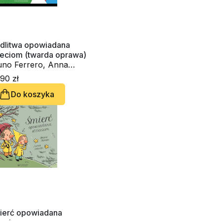
dlitwa opowiadana
ieciom (twarda oprawa)
uno Ferrero, Anna
retti
90 zł
Do koszyka
ierć opowiadana