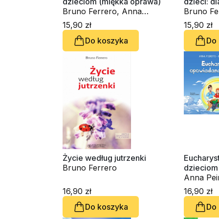
dzieciom (miękka oprawa)
dzieci: d
Bruno Ferrero, Anna
Bruno Fe
Peiretti
15,90 zł
15,90 zł
Do koszyka
Do
Życie według jutrzenki
Eucharys
Bruno Ferrero
dzieciom
Anna Peir
Ferrero
16,90 zł
16,90 zł
Do koszyka
Do