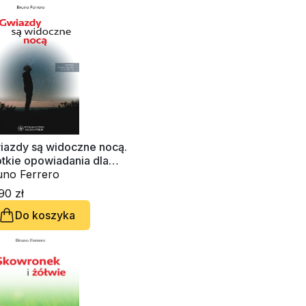
iazdy są widoczne nocą.
tkie opowiadania dla
cha
uno Ferrero
90 zł
Do koszyka