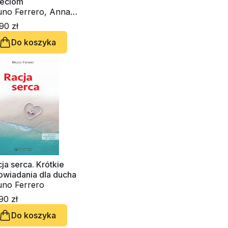
ieciom
uno Ferrero, Anna
retti
90 zł
Do koszyka
ja serca. Krótkie
owiadania dla ducha
uno Ferrero
90 zł
Do koszyka