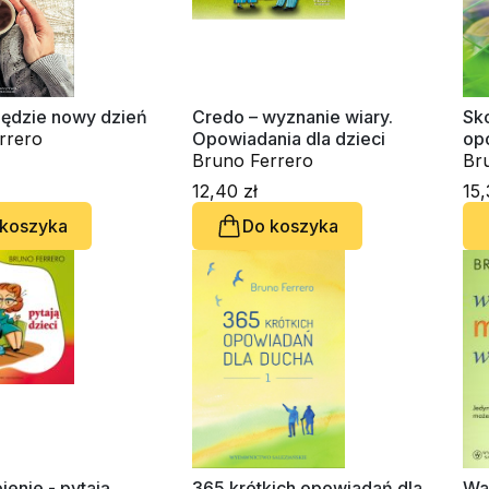
ędzie nowy dzień
Credo – wyznanie wiary.
Sko
rrero
Opowiadania dla dzieci
op
Bruno Ferrero
Br
12,40 zł
15,
 koszyka
Do koszyka
pienie - pytają
365 krótkich opowiadań dla
Was