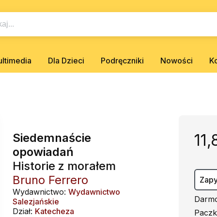
ltimedia
Dla Dzieci
Podręczniki
Nowości
K
Siedemnaście
11,
opowiadań
Historie z morałem
Bruno Ferrero
Zapy
Wydawnictwo:
Wydawnictwo
Darmo
Salezjańskie
Dział:
Katecheza
Paczk