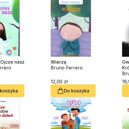
 Ojcze nasz
Wierzę
Gw
rrero
Bruno Ferrero
Kró
du
Br
12,00 zł
16,
 koszyka
Do koszyka