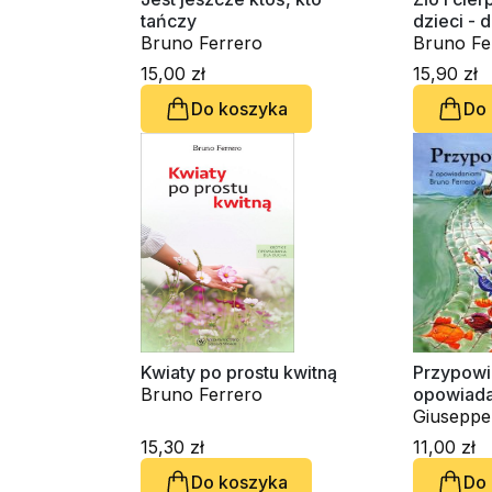
tańczy
dzieci - 
Bruno Ferrero
Bruno Fe
15,00 zł
15,90 zł
Do koszyka
Do
Kwiaty po prostu kwitną
Przypowi
Bruno Ferrero
opowiada
Giuseppe
Ferrero
15,30 zł
11,00 zł
Do koszyka
Do