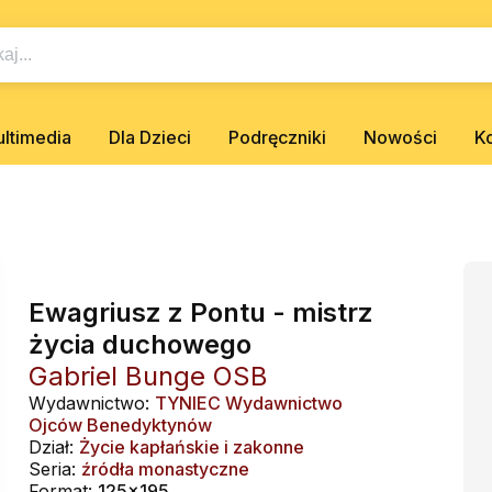
ltimedia
Dla Dzieci
Podręczniki
Nowości
K
Ewagriusz z Pontu - mistrz
życia duchowego
Gabriel Bunge OSB
Wydawnictwo:
TYNIEC Wydawnictwo
Ojców Benedyktynów
Dział:
Życie kapłańskie i zakonne
Seria:
źródła monastyczne
Format:
125x195