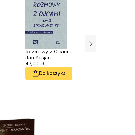
Rozmowy z Ojcami
Pisma pol
Tom 2
Jan Kasjan
47,00 zł
59,50 zł
Do koszyka
Do 