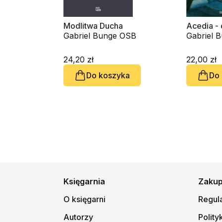
Modlitwa Ducha
Acedia -
Gabriel Bunge OSB
Gabriel 
24,20 zł
22,00 zł
Do koszyka
Do
Księgarnia
Zaku
O księgarni
Regul
Autorzy
Polity