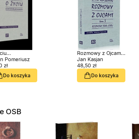
ciu
Rozmowy z Ojcami.
emplacyjnym
an Pomeriusz
Tom 3
Jan Kasjan
0 zł
48,50 zł
Do koszyka
Do koszyka
ge OSB