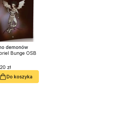
no demonów
briel Bunge OSB
20 zł
Do koszyka