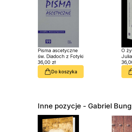
Pisma ascetyczne
O ży
św. Diadoch z Fotyki
kont
Juli
36,00 zł
36,0
Do koszyka
Inne pozycje - Gabriel Bun