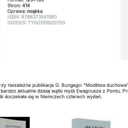
Stron:
414
Oprawa:
miękka
ISBN: 9788373541580
INDEKS: TYN0163B20763
rzy niezależne publikacje G. Bungego: "Modlitwa duchowa"
bardzo aktualne dzisiaj wątki myśli Ewagriusza z Pontu. 
dii doczekała się w Niemczech czterech wydań.