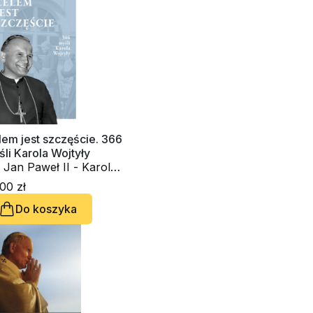
em jest szczęście. 366
li Karola Wojtyły
 Jan Paweł II - Karol
tyła
00 zł
Do koszyka