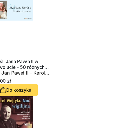
li Jana Pawła II w
wolucie - 50 różnych
atów - wydanie błękitne
 Jan Paweł II - Karol
tyła
00 zł
Do koszyka