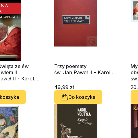
więta ze św.
Trzy poematy
Myś
włem II
św. Jan Paweł II - Karol
ob
aweł II - Karol
Wojtyła
cyt
św.
Woj
49,99 zł
20,
 koszyka
Do koszyka