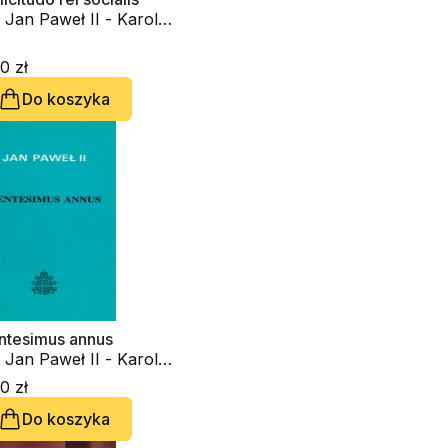
 Jan Paweł II - Karol
tyła
0 zł
Do koszyka
ntesimus annus
 Jan Paweł II - Karol
tyła
0 zł
Do koszyka