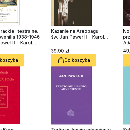
erackie i teatralne.
Kazanie na Areopagu
Noc
uwenilia 1938-1946
św. Jan Paweł II - Karol
prz
aweł II - Karol
Wojtyła
na
Ad
II 
39,90 zł
49,
 koszyka
Do koszyka
a Boga
Tertio millennio adveniente
Sol