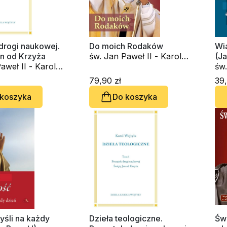
drogi naukowej.
Do moich Rodaków
Wia
an od Krzyża
św. Jan Paweł II - Karol
(Ja
aweł II - Karol
Wojtyła
św.
Woj
79,90 zł
39,
 koszyka
Do koszyka
yśli na każdy
Dzieła teologiczne.
Św