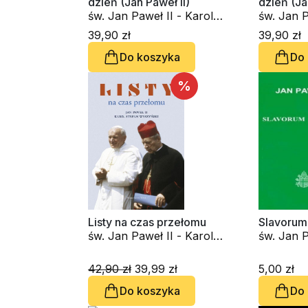
dzień (Jan Paweł II)
dzień (Ja
św. Jan Paweł II - Karol
św. Jan P
Wojtyła
Wojtyła
39,90 zł
39,90 zł
Do koszyka
Do
%
Listy na czas przełomu
Slavorum 
św. Jan Paweł II - Karol
św. Jan P
Wojtyła, kard. Stefan
Wojtyła
Wyszyński
42,90 zł
39,99 zł
5,00 zł
Do koszyka
Do