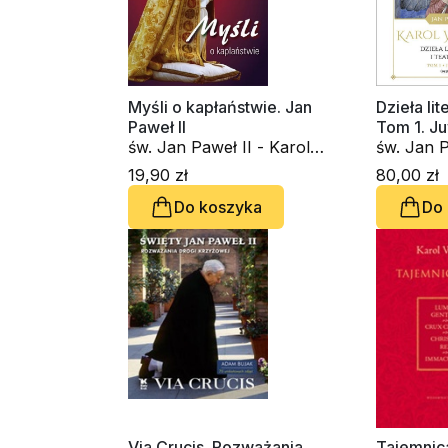
Myśli o kapłaństwie. Jan
Dzieła lit
Paweł II
Tom 1. J
św. Jan Paweł II - Karol
św. Jan P
Wojtyła
Wojtyła
19,90 zł
80,00 zł
Do koszyka
Do
Via Crucis. Rozważania
Tajemnic