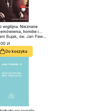
 wigilijna. Nieznane
emówienia, homilie i
grania
am Bujak, św. Jan Paweł
- Karol Wojtyła
00 zł
Do koszyka
licitudo rei socialis