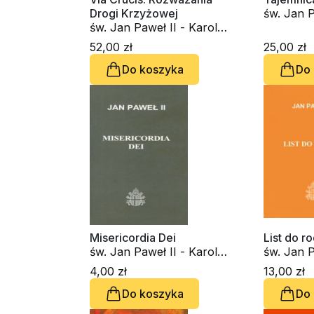
Drogi Krzyżowej
św. Jan P
św. Jan Paweł II - Karol
Wojtyła
Wojtyła
52,00 zł
25,00 zł
Do koszyka
Do
Misericordia Dei
List do r
św. Jan Paweł II - Karol
św. Jan P
Wojtyła
Wojtyła
4,00 zł
13,00 zł
Do koszyka
Do