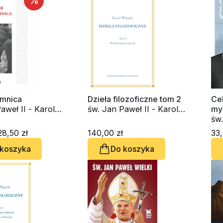
%
emnica
Dzieła filozoficzne tom 2
Cel
aweł II - Karol
św. Jan Paweł II - Karol
myś
Wojtyła
św.
Woj
8,50 zł
140,00 zł
33,
 koszyka
Do koszyka