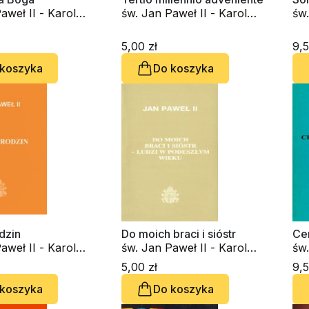
aweł II - Karol
św. Jan Paweł II - Karol
św.
Wojtyła
Woj
5,00 zł
9,5
 koszyka
Do koszyka
odzin
Do moich braci i sióstr
Ce
aweł II - Karol
św. Jan Paweł II - Karol
św.
Wojtyła
Woj
5,00 zł
9,5
 koszyka
Do koszyka