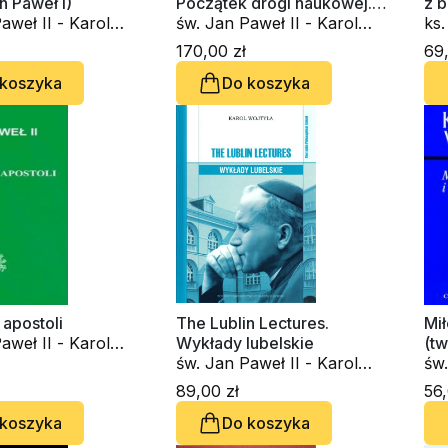
n Paweł I)
Początek drogi naukowej.
z b
aweł II - Karol
Święty Jan od Krzyża
św. Jan Paweł II - Karol
ks. W
Wojtyła
św.
170,00 zł
69,
Wo
 koszyka
Do koszyka
apostoli
The Lublin Lectures.
Mi
aweł II - Karol
Wykłady lubelskie
(t
św. Jan Paweł II - Karol
św.
Wojtyła
Woj
89,00 zł
56,
 koszyka
Do koszyka