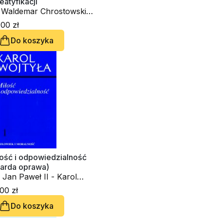
eatyfikacji
aldemar Chrostowski,
 Jan Paweł II - Karol
00 zł
jtyła, Adam Bujak
Do koszyka
łość i odpowiedzialność
warda oprawa)
 Jan Paweł II - Karol
tyła
00 zł
Do koszyka