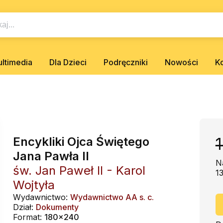
ltimedia
Dla Dzieci
Podręczniki
Nowości
K
Encykliki Ojca Świętego
1
Jana Pawła II
N
św. Jan Paweł II - Karol
1
Wojtyła
Wydawnictwo:
Wydawnictwo AA s. c.
Dział:
Dokumenty
Format:
180x240