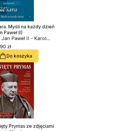
ra. Myśli na każdy dzień
n Paweł II)
 Jan Paweł II - Karol
tyła
90 zł
Do koszyka
ięty Prymas ze zdjęciami