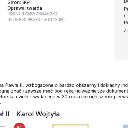
D
Stron:
864
Oprawa:
twarda
P
ISBN: 9788378645283
'
INDEKS: WAA0130B23391
P
Z
a Pawła II, wzbogacone o bardzo obszerny i dokładny ind
agną znać i zawsze mieć pod ręką najważniejsze dokumenty,
torska dzieła - wydanego w 30 rocznicę ogłoszenia pierwsz
.
 II - Karol Wojtyła