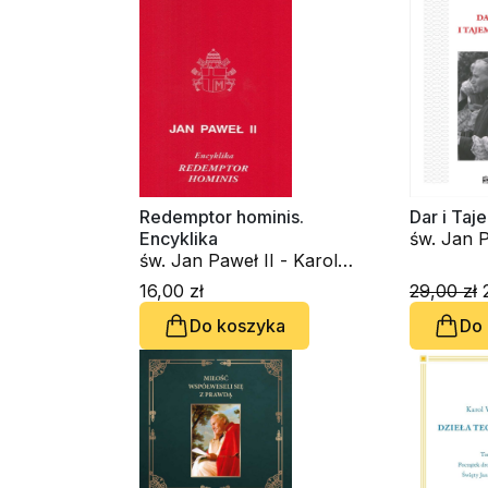
Redemptor hominis.
Dar i Taj
Encyklika
św. Jan P
św. Jan Paweł II - Karol
Wojtyła
Wojtyła
16,00 zł
29,00 zł
2
Do koszyka
Do