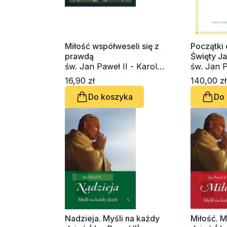
Miłość współweseli się z
Początki 
prawdą
Święty J
św. Jan Paweł II - Karol
św. Jan P
Wojtyła
Wojtyła
16,90 zł
140,00 zł
Do koszyka
Do
Nadzieja. Myśli na każdy
Miłość. M