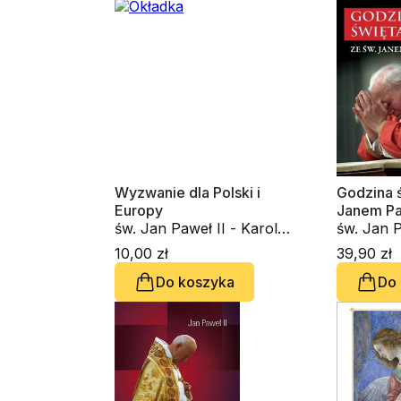
Wyzwanie dla Polski i
Godzina ś
Europy
Janem Pa
św. Jan Paweł II - Karol
św. Jan P
Wojtyła
Wojtyła
10,00 zł
39,90 zł
Do koszyka
Do