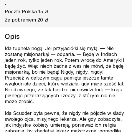
'
Poczta Polska 15 zł
Za pobraniem 20 zł
Opis
Ida tupnęła nogą. Jej przyjaciółki się mylą. — Nie
zostanę misjonarką! — odparła. — Będę w Indiach
jeden rok, tylko jeden rok. Potem wrócę do Ameryki i
będę żyć. Więc niech żadna z was nie mówi, że będę
misjonarką, bo nie będę! Nigdy, nigdy, nigdy!
Przecież w dalszym ciągu pamięta jeszcze tamte
wygłodniałe dzieci, które widziała, gdy miała sześć lat.
Nic dziwnego, że tak bardzo nienawidzi Indii — kraju
pełnego przerażających rzeczy, z którymi nic nie
może zrobić.
Ida Scudder była pewna, że nigdy nie pójdzie w ślady
swojego ojca, misyjnego lekarza. Ale gdy zobaczyła,
jak indyjskie kobiety umierają, ponieważ ich religia
zabrania, by zbadał je lekarz mężczyzna, pomodliła