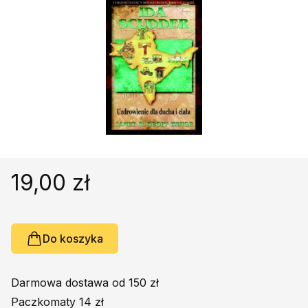
Religie
Śpiewniki
Kultura
Książki obcojęzyczne
Poradniki, leksykony...
Dewocjonalia
Inne
Podręczniki szkolne
Promocja
19,00 zł
Do koszyka
Darmowa dostawa od 150 zł
Paczkomaty 14 zł