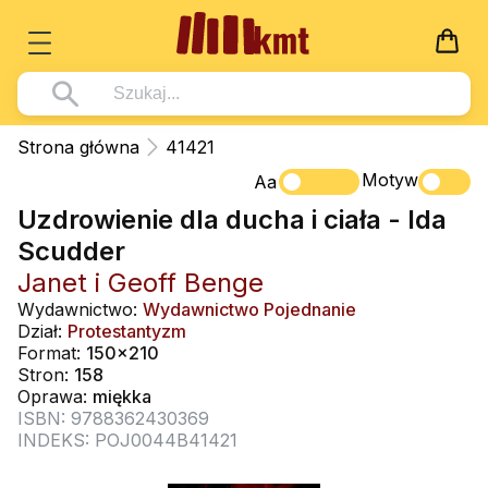
Książki
Strona główna
41421
Wszystko z kategorii - Książki
Motyw
Multimedia
Aa
Uzdrowienie dla ducha i ciała - Ida
Pismo Święte
Wszystko z kategorii - Multimedia
Dla Dzieci
Scudder
Kościół Katolicki
DVD
Wszystko z kategorii - Dla Dzieci
Podręczniki
Janet i Geoff Benge
Duszpasterstwo
CD-ROM
Literatura (D)
Wydawnictwo:
Wydawnictwo Pojednanie
Wszystko z kategorii - Podręczniki
Nowości
Dział:
Protestantyzm
Teologia
Muzyka
Płyty, DVD (D)
Podręczniki i pomoce dydaktyczne
Zaloguj się
Format:
150x210
Życie chrześcijańskie
Stron:
158
Rekolekcje i inne na CD
Podręczniki i pomoce dydaktyczne
Zabawa i Nauka
Oprawa:
miękka
Duchowość
ISBN: 9788362430369
Śpiew i modlitwa
INDEKS: POJ0044B41421
Literatura piękna
Muzyka klasyczna