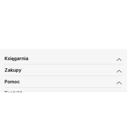
Księgarnia
Zakupy
Pomoc
Kontakt
biuro@kmt.pl
Księgarnia