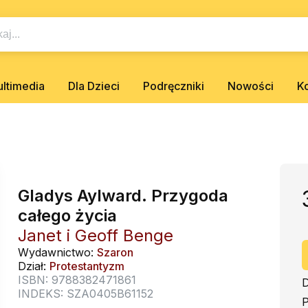
ltimedia
Dla Dzieci
Podręczniki
Nowości
K
Gladys Aylward. Przygoda
całego życia
Janet i Geoff Benge
Wydawnictwo:
Szaron
Dział:
Protestantyzm
ISBN: 9788382471861
D
INDEKS: SZA0405B61152
P