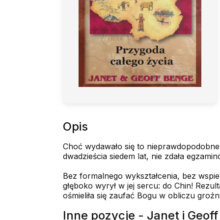
Opis
Choć wydawało się to nieprawdopodobne, G
dwadzieścia siedem lat, nie zdała egzaminó
Bez formalnego wykształcenia, bez wspiera
głęboko wyrył w jej sercu: do Chin! Rezul
ośmieliła się zaufać Bogu w obliczu groźny
Inne pozycje - Janet i Geof