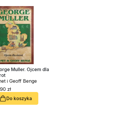
orge Muller. Ojcem dla
rot
et i Geoff Benge
90 zł
Do koszyka