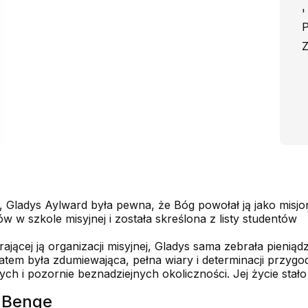
'
P
Z
ladys Aylward była pewna, że Bóg powołał ją jako misjona
w w szkole misyjnej i została skreślona z listy studentów
jącej ją organizacji misyjnej, Gladys sama zebrała pieniąd
tatem była zdumiewająca, pełna wiary i determinacji przyg
ch i pozornie beznadziejnych okoliczności. Jej życie stało s
f Benge