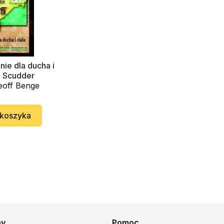
ie dla ducha i
da Scudder
eoff Benge
 koszyka
py
Pomoc