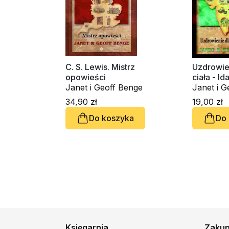
C. S. Lewis. Mistrz
Uzdrowien
opowieści
ciała - I
Janet i Geoff Benge
Janet i G
34,90 zł
19,00 zł
Do koszyka
Do
Księgarnia
Zaku