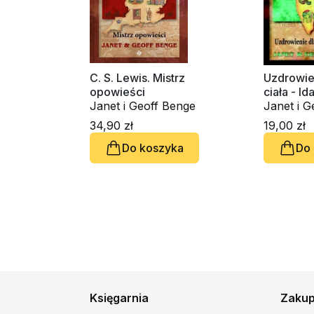
C. S. Lewis. Mistrz
Uzdrowien
opowieści
ciała - I
Janet i Geoff Benge
Janet i G
34,90 zł
19,00 zł
Do koszyka
Do
Księgarnia
Zaku