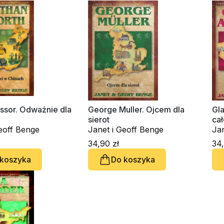
ssor. Odważnie dla
George Muller. Ojcem dla
Gl
sierot
cał
eoff Benge
Janet i Geoff Benge
Jan
34,90 zł
34,
 koszyka
Do koszyka