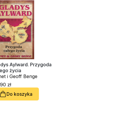
adys Aylward. Przygoda
ego życia
et i Geoff Benge
90 zł
Do koszyka