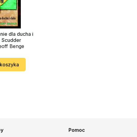
ie dla ducha i
da Scudder
eoff Benge
 koszyka
py
Pomoc