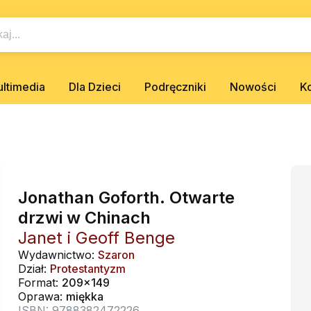
ltimedia
Dla Dzieci
Podręczniki
Nowości
K
Jonathan Goforth. Otwarte
drzwi w Chinach
Janet i Geoff Benge
Wydawnictwo:
Szaron
Dział:
Protestantyzm
Format:
209x149
Oprawa:
miękka
ISBN: 9788382472226