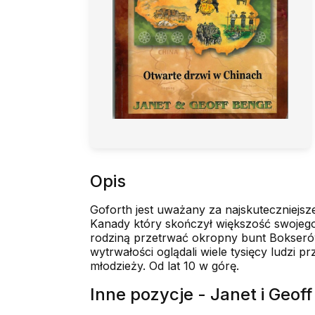
Opis
Goforth jest uważany za najskuteczniejsz
Kanady który skończył większość swojego 
rodziną przetrwać okropny bunt Bokserów j
wytrwałości oglądali wiele tysięcy ludzi
młodzieży. Od lat 10 w górę.
Inne pozycje - Janet i Geof