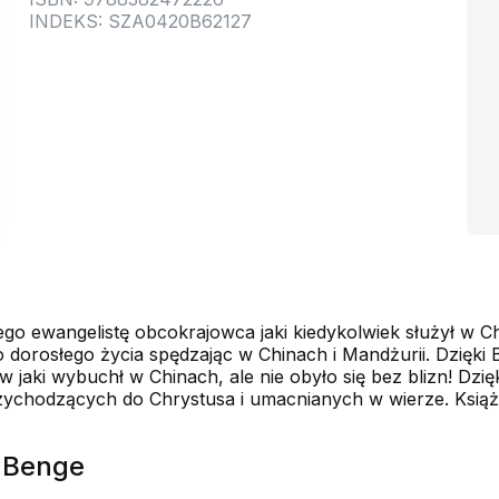
INDEKS: SZA0420B62127
ego ewangelistę obcokrajowca jaki kiedykolwiek służył w C
dorosłego życia spędzając w Chinach i Mandżurii. Dzięki B
aki wybuchł w Chinach, ale nie obyło się bez blizn! Dzięki
 przychodzących do Chrystusa i umacnianych w wierze. Ksi
f Benge