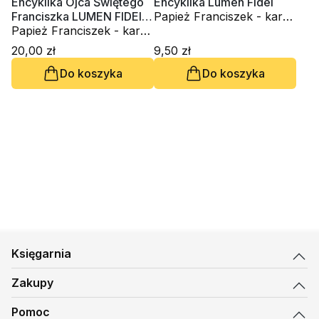
Encyklika Ojca Świętego
Encyklika Lumen Fidei
Franciszka LUMEN FIDEI
Papież Franciszek - kard.
(2xCD-audiobook)
Papież Franciszek - kard.
Jorge Mario Bergoglio
Jorge Mario Bergoglio
20,00 zł
9,50 zł
Do koszyka
Do koszyka
Księgarnia
Zakupy
Pomoc