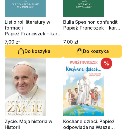
List o roli literatury w
Bulla Spes non confundit
formacji
Papież Franciszek - kard.
Papież Franciszek - kard.
Jorge Mario Bergoglio
Jorge Mario Bergoglio
7,00 zł
7,00 zł
Do koszyka
Do koszyka
%
Życie. Moja historia w
Kochane dzieci. Papież
Historii
odpowiada na Wasze