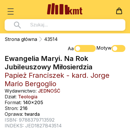
Książki
Strona główna
43514
Wszystko z kategorii - Książki
Motyw
Multimedia
Aa
Ewangelia Maryi. Na Rok
Pismo Święte
Wszystko z kategorii - Multimedia
Dla Dzieci
Jubileuszowy Miłosierdzia
Kościół Katolicki
DVD
Wszystko z kategorii - Dla Dzieci
Podręczniki
Papież Franciszek - kard. Jorge
Duszpasterstwo
CD-ROM
Literatura (D)
Mario Bergoglio
Wszystko z kategorii - Podręczniki
Nowości
Teologia
Muzyka
Wydawnictwo:
JEDNOŚĆ
Płyty, DVD (D)
Podręczniki i pomoce dydaktyczne
Zaloguj się
Dział:
Teologia
Życie chrześcijańskie
Rekolekcje i inne na CD
Format:
140x205
Podręczniki i pomoce dydaktyczne
Zabawa i Nauka
Stron:
216
Duchowość
Śpiew i modlitwa
Oprawa:
twarda
ISBN: 9788379713592
Literatura piękna
Muzyka klasyczna
INDEKS: JED1827B43514