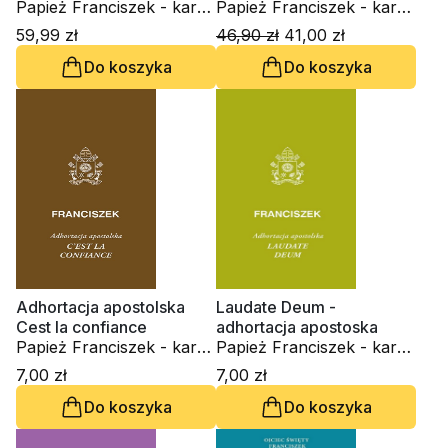
Papież Franciszek - kard.
pytania
Papież Franciszek - kard.
Jorge Mario Bergoglio
Jorge Mario Bergoglio
59,99 zł
46,90 zł
41,00 zł
Do koszyka
Do koszyka
Adhortacja apostolska
Laudate Deum -
Cest la confiance
adhortacja apostoska
Papież Franciszek - kard.
Papież Franciszek - kard.
Jorge Mario Bergoglio
Jorge Mario Bergoglio
7,00 zł
7,00 zł
Do koszyka
Do koszyka