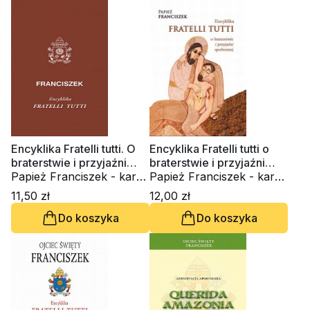
Encyklika Fratelli tutti. O
Encyklika Fratelli tutti o
braterstwie i przyjaźni
braterstwie i przyjaźni
społecznej
Papież Franciszek - kard.
społecznej
Papież Franciszek - kard.
Jorge Mario Bergoglio
Jorge Mario Bergoglio
11,50 zł
12,00 zł
Do koszyka
Do koszyka