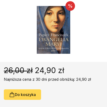
Religie
Śpiewniki
%
Kultura
Książki obcojęzyczne
Poradniki, leksykony...
Dewocjonalia
Inne
Podręczniki szkolne
Promocja
26,00 zł
24,90 zł
Najniższa cena z 30 dni przed obniżką: 24,90 zł
Do koszyka