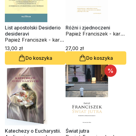
List apostolski Desiderio
Różni i zjednoczeni
desideravi
Papież Franciszek - kard.
Papież Franciszek - kard.
Jorge Mario Bergoglio
Jorge Mario Bergoglio
13,00 zł
27,00 zł
Do koszyka
Do koszyka
%
Katechezy o Eucharystii.
Świat jutra