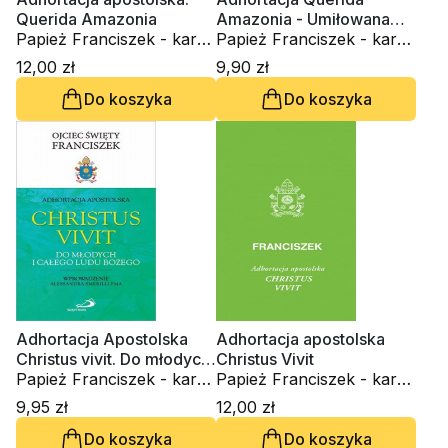
Querida Amazonia
Amazonia - Umiłowana
Papież Franciszek - kard.
Amazonia" - Dla Ludu
Papież Franciszek - kard.
Jorge Mario Bergoglio
Bożego i wszystkich ludzi
Jorge Mario Bergoglio
12,00 zł
9,90 zł
dobrej woli
Do koszyka
Do koszyka
Adhortacja Apostolska
Adhortacja apostolska
Christus vivit. Do młodych
Christus Vivit
i całego Ludu Bożego
Papież Franciszek - kard.
Papież Franciszek - kard.
Jorge Mario Bergoglio
Jorge Mario Bergoglio
9,95 zł
12,00 zł
Do koszyka
Do koszyka