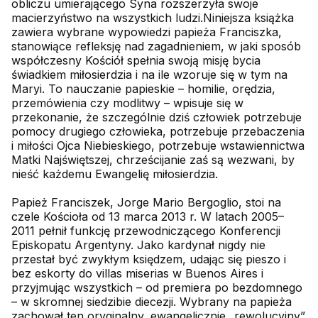
obliczu umierającego Syna rozszerzyła swoje
macierzyństwo na wszystkich ludzi.Niniejsza książka
zawiera wybrane wypowiedzi papieża Franciszka,
stanowiące refleksję nad zagadnieniem, w jaki sposób
współczesny Kościół spełnia swoją misję bycia
świadkiem miłosierdzia i na ile wzoruje się w tym na
Maryi. To nauczanie papieskie – homilie, orędzia,
przemówienia czy modlitwy – wpisuje się w
przekonanie, że szczególnie dziś człowiek potrzebuje
pomocy drugiego człowieka, potrzebuje przebaczenia
i miłości Ojca Niebieskiego, potrzebuje wstawiennictwa
Matki Najświętszej, chrześcijanie zaś są wezwani, by
nieść każdemu Ewangelię miłosierdzia.
Papież Franciszek, Jorge Mario Bergoglio, stoi na
czele Kościoła od 13 marca 2013 r. W latach 2005–
2011 pełnił funkcję przewodniczącego Konferencji
Episkopatu Argentyny. Jako kardynał nigdy nie
przestał być zwykłym księdzem, udając się pieszo i
bez eskorty do villas miserias w Buenos Aires i
przyjmując wszystkich – od premiera po bezdomnego
– w skromnej siedzibie diecezji. Wybrany na papieża
zachował ten oryginalny, ewangelicznie „rewolucyjny”