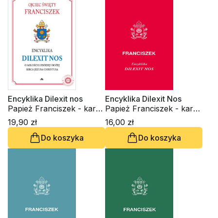
Encyklika Dilexit nos
Encyklika Dilexit Nos
Papież Franciszek - kard.
Papież Franciszek - kard.
Jorge Mario Bergoglio
Jorge Mario Bergoglio
19,90 zł
16,00 zł
Do koszyka
Do koszyka