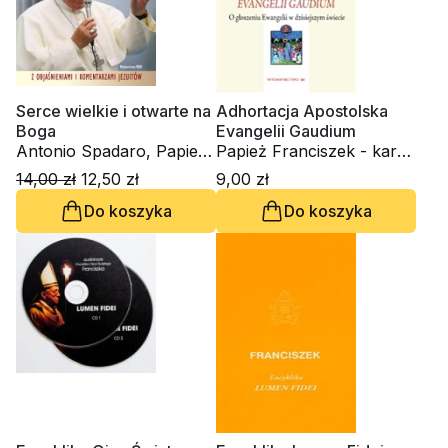
Serce wielkie i otwarte na
Adhortacja Apostolska
Boga
Evangelii Gaudium
Antonio Spadaro, Papież
Papież Franciszek - kard.
Franciszek - kard. Jorge
Jorge Mario Bergoglio
14,00 zł
12,50 zł
9,00 zł
Mario Bergoglio
Do koszyka
Do koszyka