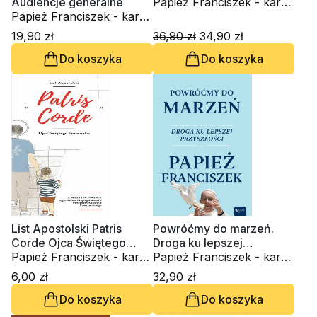
Audiencje generalne
Papież Franciszek - kard.
Papież Franciszek - kard.
Jorge Mario Bergoglio,
Jorge Mario Bergoglio
Domenico Agasso
19,90 zł
36,90 zł
34,90 zł
Do koszyka
Do koszyka
List Apostolski Patris
Powróćmy do marzeń.
Corde Ojca Świętego
Droga ku lepszej
Franciszka
Papież Franciszek - kard.
przyszłości
Papież Franciszek - kard.
Jorge Mario Bergoglio
Jorge Mario Bergoglio
6,00 zł
32,90 zł
Do koszyka
Do koszyka