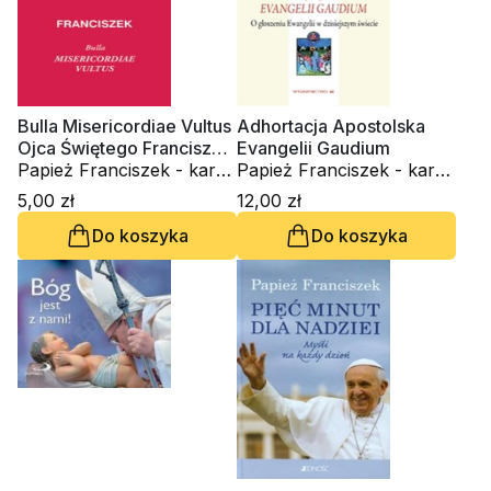
Bulla Misericordiae Vultus
Adhortacja Apostolska
Ojca Świętego Franciszka
Evangelii Gaudium
o nadzwyczajnym
Papież Franciszek - kard.
Papież Franciszek - kard.
jubileuszu miłosierdzia
Jorge Mario Bergoglio
Jorge Mario Bergoglio
5,00 zł
12,00 zł
Do koszyka
Do koszyka