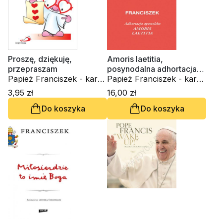
Proszę, dziękuję,
Amoris laetitia,
przepraszam
posynodalna adhortacja
Papież Franciszek - kard.
apostolska
Papież Franciszek - kard.
Jorge Mario Bergoglio
Jorge Mario Bergoglio
3,95 zł
16,00 zł
Do koszyka
Do koszyka