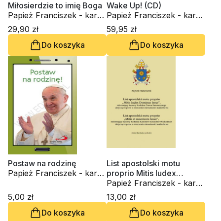
Miłosierdzie to imię Boga
Wake Up! (CD)
Papież Franciszek - kard.
Papież Franciszek - kard.
Jorge Mario Bergoglio
Jorge Mario Bergoglio
29,90 zł
59,95 zł
Do koszyka
Do koszyka
Postaw na rodzinę
List apostolski motu
Papież Franciszek - kard.
proprio Mitis Iudex
Jorge Mario Bergoglio
Dominus Iesus
Papież Franciszek - kard.
Jorge Mario Bergoglio
5,00 zł
13,00 zł
Do koszyka
Do koszyka