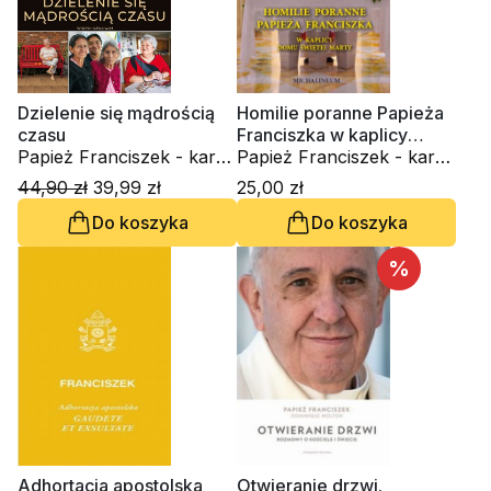
Dzielenie się mądrością
Homilie poranne Papieża
czasu
Franciszka w kaplicy
Papież Franciszek - kard.
Domu św. Marty
Papież Franciszek - kard.
Jorge Mario Bergoglio
Jorge Mario Bergoglio
44,90 zł
39,99 zł
25,00 zł
Do koszyka
Do koszyka
%
Adhortacja apostolska
Otwieranie drzwi.