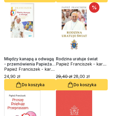
%
Między kanapą a odwagą
Rodzina uratuje świat
- przemówienia Papieża
Papież Franciszek - kard.
Franciszka na ŚDM
Papież Franciszek - kard.
Jorge Mario Bergoglio
Jorge Mario Bergoglio
24,90 zł
29,40 zł
28,00 zł
Do koszyka
Do koszyka