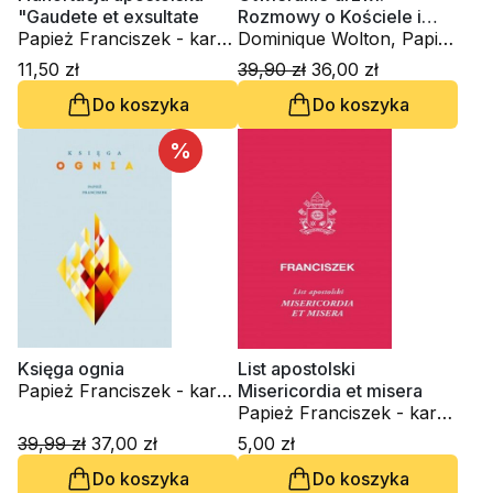
"Gaudete et exsultate
Rozmowy o Kościele i
Papież Franciszek - kard.
świecie
Dominique Wolton, Papież
Jorge Mario Bergoglio
Franciszek - kard. Jorge
11,50 zł
39,90 zł
36,00 zł
Mario Bergoglio
Do koszyka
Do koszyka
%
Księga ognia
List apostolski
Papież Franciszek - kard.
Misericordia et misera
Jorge Mario Bergoglio,
Papież Franciszek - kard.
Stefan von Kempis
Jorge Mario Bergoglio
39,99 zł
37,00 zł
5,00 zł
Do koszyka
Do koszyka