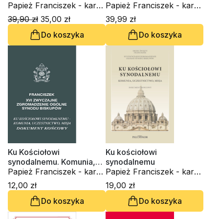
Papież Franciszek - kard.
Papież Franciszek - kard.
Jorge Mario Bergoglio
Jorge Mario Bergoglio
39,90 zł
35,00 zł
39,99 zł
Do koszyka
Do koszyka
Ku Kościołowi
Ku kościołowi
synodalnemu. Komunia,
synodalnemu
uczestnictwo, misja.
Papież Franciszek - kard.
Papież Franciszek - kard.
Dokument końcowy
Jorge Mario Bergoglio
Jorge Mario Bergoglio
12,00 zł
19,00 zł
Do koszyka
Do koszyka