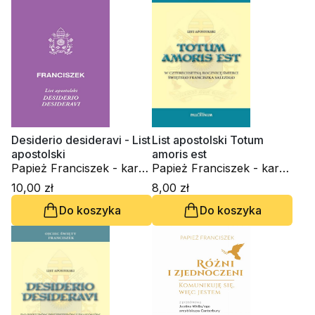
Desiderio desideravi - List
List apostolski Totum
apostolski
amoris est
Papież Franciszek - kard.
Papież Franciszek - kard.
Jorge Mario Bergoglio
Jorge Mario Bergoglio
10,00 zł
8,00 zł
Do koszyka
Do koszyka