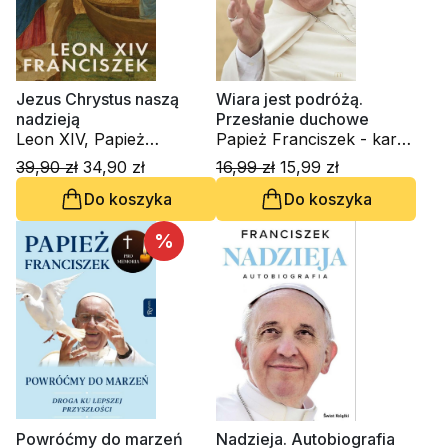
Jezus Chrystus naszą
Wiara jest podróżą.
nadzieją
Przesłanie duchowe
Leon XIV, Papież
Papież Franciszek - kard.
Franciszek - kard. Jorge
Jorge Mario Bergoglio
39,90 zł
34,90 zł
16,99 zł
15,99 zł
Mario Bergoglio
Do koszyka
Do koszyka
%
Powróćmy do marzeń
Nadzieja. Autobiografia