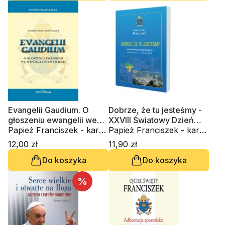
Evangelii Gaudium. O
Dobrze, że tu jesteśmy -
głoszeniu ewangelii we
XXVIII Światowy Dzień
współczesnym świecie
Papież Franciszek - kard.
Młodzieży, Rio de Janeiro
Papież Franciszek - kard.
Jorge Mario Bergoglio
22-29 lipiec 2013
Jorge Mario Bergoglio
12,00 zł
11,90 zł
Do koszyka
Do koszyka
%