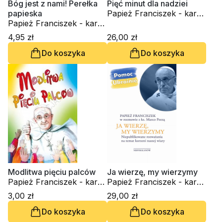
Bóg jest z nami! Perełka
Pięć minut dla nadziei
papieska
Papież Franciszek - kard.
Papież Franciszek - kard.
Jorge Mario Bergoglio
Jorge Mario Bergoglio
4,95 zł
26,00 zł
Do koszyka
Do koszyka
Modlitwa pięciu palców
Ja wierzę, my wierzymy
Papież Franciszek - kard.
Papież Franciszek - kard.
Jorge Mario Bergoglio
Jorge Mario Bergoglio
3,00 zł
29,00 zł
Do koszyka
Do koszyka