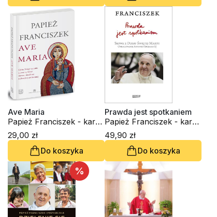
Ave Maria
Prawda jest spotkaniem
Papież Franciszek - kard.
Papież Franciszek - kard.
Jorge Mario Bergoglio
Jorge Mario Bergoglio
29,00 zł
49,90 zł
Do koszyka
Do koszyka
%