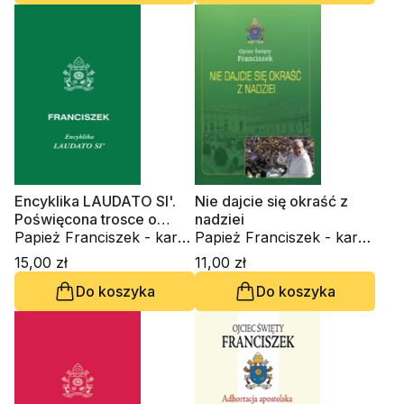
Encyklika LAUDATO SI'.
Nie dajcie się okraść z
Poświęcona trosce o
nadziei
wspólny dom
Papież Franciszek - kard.
Papież Franciszek - kard.
Jorge Mario Bergoglio
Jorge Mario Bergoglio
15,00 zł
11,00 zł
Do koszyka
Do koszyka