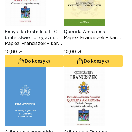
Encyklika Fratelli tutti. O
Querida Amazonia
braterstwie i przyjaźni
Papież Franciszek - kard.
społecznej
Papież Franciszek - kard.
Jorge Mario Bergoglio
Jorge Mario Bergoglio
10,90 zł
10,00 zł
Do koszyka
Do koszyka
Adhortacja apostolska.
Adhortacja Querida