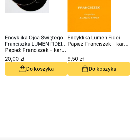
Encyklika Ojca Świętego
Encyklika Lumen Fidei
Franciszka LUMEN FIDEI
Papież Franciszek - kard.
(2xCD-audiobook)
Papież Franciszek - kard.
Jorge Mario Bergoglio
Jorge Mario Bergoglio
20,00 zł
9,50 zł
Do koszyka
Do koszyka