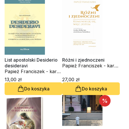
List apostolski Desiderio
Różni i zjednoczeni
desideravi
Papież Franciszek - kard.
Papież Franciszek - kard.
Jorge Mario Bergoglio
Jorge Mario Bergoglio
13,00 zł
27,00 zł
Do koszyka
Do koszyka
%