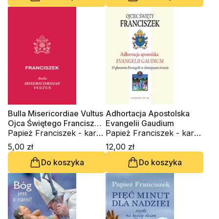
Bulla Misericordiae Vultus
Adhortacja Apostolska
Ojca Świętego Franciszka
Evangelii Gaudium
o nadzwyczajnym
Papież Franciszek - kard.
Papież Franciszek - kard.
jubileuszu miłosierdzia
Jorge Mario Bergoglio
Jorge Mario Bergoglio
5,00 zł
12,00 zł
Do koszyka
Do koszyka