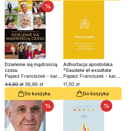
%
Dzielenie się mądrością
Adhortacja apostolska
czasu
"Gaudete et exsultate
Papież Franciszek - kard.
Papież Franciszek - kard.
Jorge Mario Bergoglio
Jorge Mario Bergoglio
44,90 zł
39,99 zł
11,50 zł
Do koszyka
Do koszyka
%
%