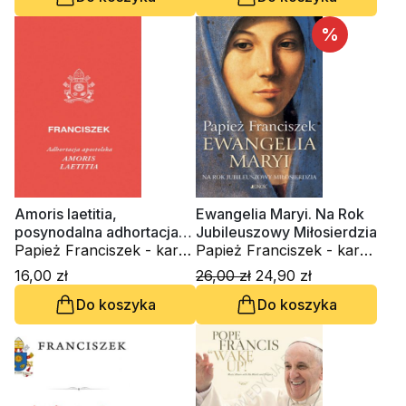
%
Amoris laetitia,
Ewangelia Maryi. Na Rok
posynodalna adhortacja
Jubileuszowy Miłosierdzia
apostolska
Papież Franciszek - kard.
Papież Franciszek - kard.
Jorge Mario Bergoglio
Jorge Mario Bergoglio
16,00 zł
26,00 zł
24,90 zł
Do koszyka
Do koszyka