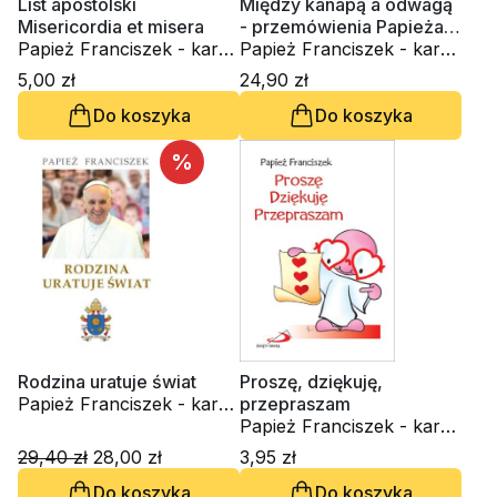
List apostolski
Między kanapą a odwagą
Misericordia et misera
- przemówienia Papieża
Papież Franciszek - kard.
Franciszka na ŚDM
Papież Franciszek - kard.
Jorge Mario Bergoglio
Jorge Mario Bergoglio
5,00 zł
24,90 zł
Do koszyka
Do koszyka
%
Rodzina uratuje świat
Proszę, dziękuję,
Papież Franciszek - kard.
przepraszam
Jorge Mario Bergoglio
Papież Franciszek - kard.
Jorge Mario Bergoglio
29,40 zł
28,00 zł
3,95 zł
Do koszyka
Do koszyka