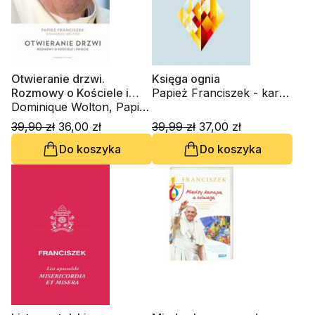
Otwieranie drzwi.
Księga ognia
Rozmowy o Kościele i
Papież Franciszek - kard.
świecie
Dominique Wolton, Papież
Jorge Mario Bergoglio,
Franciszek - kard. Jorge
Stefan von Kempis
39,90 zł
36,00 zł
39,99 zł
37,00 zł
Mario Bergoglio
Do koszyka
Do koszyka