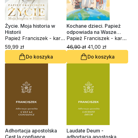
Życie. Moja historia w
Kochane dzieci. Papież
Historii
odpowiada na Wasze
Papież Franciszek - kard.
pytania
Papież Franciszek - kard.
Jorge Mario Bergoglio
Jorge Mario Bergoglio
59,99 zł
46,90 zł
41,00 zł
Do koszyka
Do koszyka
Adhortacja apostolska
Laudate Deum -
Cest la confiance
adhortacja apostoska