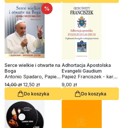
%
Serce wielkie i otwarte na
Adhortacja Apostolska
Boga
Evangelii Gaudium
Antonio Spadaro, Papież
Papież Franciszek - kard.
Franciszek - kard. Jorge
Jorge Mario Bergoglio
14,00 zł
12,50 zł
9,00 zł
Mario Bergoglio
Do koszyka
Do koszyka