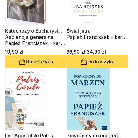
Katechezy o Eucharystii.
Świat jutra
Audiencje generalne
Papież Franciszek - kard.
Papież Franciszek - kard.
Jorge Mario Bergoglio,
Jorge Mario Bergoglio
Domenico Agasso
19,90 zł
36,90 zł
34,90 zł
Do koszyka
Do koszyka
List Apostolski Patris
Powróćmy do marzeń.