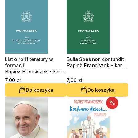
List o roli literatury w
Bulla Spes non confundit
formacji
Papież Franciszek - kard.
Papież Franciszek - kard.
Jorge Mario Bergoglio
Jorge Mario Bergoglio
7,00 zł
7,00 zł
Do koszyka
Do koszyka
%