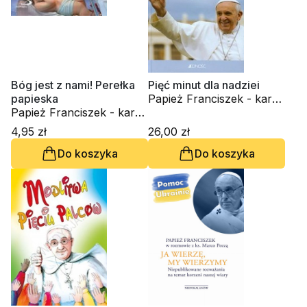
Bóg jest z nami! Perełka
Pięć minut dla nadziei
papieska
Papież Franciszek - kard.
Papież Franciszek - kard.
Jorge Mario Bergoglio
Jorge Mario Bergoglio
4,95 zł
26,00 zł
Do koszyka
Do koszyka