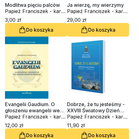
Modlitwa pięciu palców
Ja wierzę, my wierzymy
Papież Franciszek - kard.
Papież Franciszek - kard.
Jorge Mario Bergoglio
Jorge Mario Bergoglio
3,00 zł
29,00 zł
Do koszyka
Do koszyka
Evangelii Gaudium. O
Dobrze, że tu jesteśmy -
głoszeniu ewangelii we
XXVIII Światowy Dzień
współczesnym świecie
Papież Franciszek - kard.
Młodzieży, Rio de Janeiro
Papież Franciszek - kard.
Jorge Mario Bergoglio
22-29 lipiec 2013
Jorge Mario Bergoglio
12,00 zł
11,90 zł
Do koszyka
Do koszyka