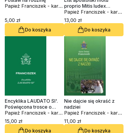
Postaw na rodzinę
List apostolski motu
Papież Franciszek - kard.
proprio Mitis Iudex
Jorge Mario Bergoglio
Dominus Iesus
Papież Franciszek - kard.
Jorge Mario Bergoglio
5,00 zł
13,00 zł
Do koszyka
Do koszyka
Encyklika LAUDATO SI'.
Nie dajcie się okraść z
Poświęcona trosce o
nadziei
wspólny dom
Papież Franciszek - kard.
Papież Franciszek - kard.
Jorge Mario Bergoglio
Jorge Mario Bergoglio
15,00 zł
11,00 zł
Do koszyka
Do koszyka