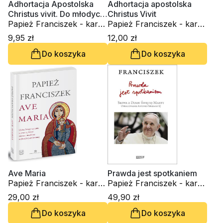
Adhortacja Apostolska
Adhortacja apostolska
Christus vivit. Do młodych
Christus Vivit
i całego Ludu Bożego
Papież Franciszek - kard.
Papież Franciszek - kard.
Jorge Mario Bergoglio
Jorge Mario Bergoglio
9,95 zł
12,00 zł
Do koszyka
Do koszyka
Ave Maria
Prawda jest spotkaniem
Papież Franciszek - kard.
Papież Franciszek - kard.
Jorge Mario Bergoglio
Jorge Mario Bergoglio
29,00 zł
49,90 zł
Do koszyka
Do koszyka