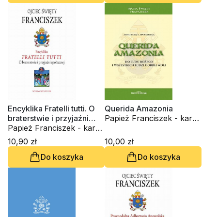
Encyklika Fratelli tutti. O
Querida Amazonia
braterstwie i przyjaźni
Papież Franciszek - kard.
społecznej
Papież Franciszek - kard.
Jorge Mario Bergoglio
Jorge Mario Bergoglio
10,90 zł
10,00 zł
Do koszyka
Do koszyka