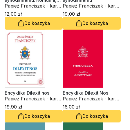
synodalnemu. Komunia,
synodalnemu
uczestnictwo, misja.
Papież Franciszek - kard.
Papież Franciszek - kard.
Dokument końcowy
Jorge Mario Bergoglio
Jorge Mario Bergoglio
12,00 zł
19,00 zł
Do koszyka
Do koszyka
Encyklika Dilexit nos
Encyklika Dilexit Nos
Papież Franciszek - kard.
Papież Franciszek - kard.
Jorge Mario Bergoglio
Jorge Mario Bergoglio
19,90 zł
16,00 zł
Do koszyka
Do koszyka