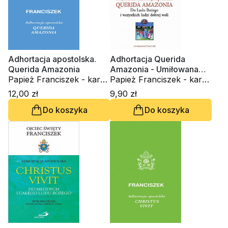
Adhortacja apostolska.
Adhortacja Querida
Querida Amazonia
Amazonia - Umiłowana
Papież Franciszek - kard.
Amazonia" - Dla Ludu
Papież Franciszek - kard.
Jorge Mario Bergoglio
Bożego i wszystkich ludzi
Jorge Mario Bergoglio
12,00 zł
9,90 zł
dobrej woli
Do koszyka
Do koszyka