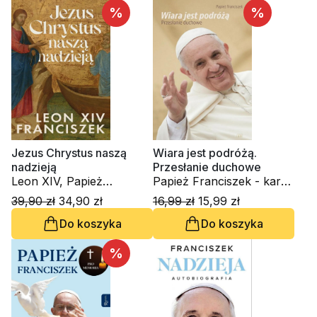
%
%
Jezus Chrystus naszą
Wiara jest podróżą.
nadzieją
Przesłanie duchowe
Leon XIV, Papież
Papież Franciszek - kard.
Franciszek - kard. Jorge
Jorge Mario Bergoglio
39,90 zł
34,90 zł
16,99 zł
15,99 zł
Mario Bergoglio
Do koszyka
Do koszyka
%