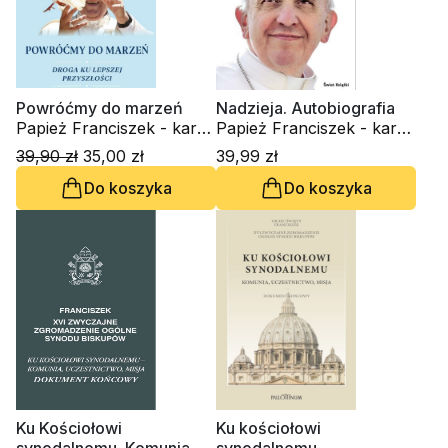
Powróćmy do marzeń
Nadzieja. Autobiografia
Papież Franciszek - kard.
Papież Franciszek - kard.
Jorge Mario Bergoglio
Jorge Mario Bergoglio
39,90 zł
35,00 zł
39,99 zł
Do koszyka
Do koszyka
Ku Kościołowi
Ku kościołowi