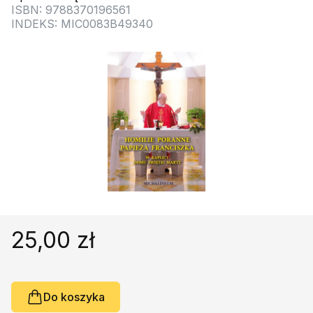
Religie
Śpiewniki
ISBN: 9788370196561
INDEKS: MIC0083B49340
Kultura
Książki obcojęzyczne
Poradniki, leksykony...
Dewocjonalia
Inne
Podręczniki szkolne
Promocja
25,00 zł
Do koszyka