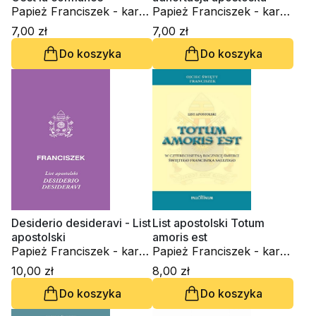
Papież Franciszek - kard.
Papież Franciszek - kard.
Jorge Mario Bergoglio
Jorge Mario Bergoglio
7,00 zł
7,00 zł
Do koszyka
Do koszyka
Desiderio desideravi - List
List apostolski Totum
apostolski
amoris est
Papież Franciszek - kard.
Papież Franciszek - kard.
Jorge Mario Bergoglio
Jorge Mario Bergoglio
10,00 zł
8,00 zł
Do koszyka
Do koszyka