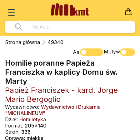
Książki
Strona główna
49340
Wszystko z kategorii - Książki
Motyw
Multimedia
Aa
Homilie poranne Papieża
Pismo Święte
Wszystko z kategorii - Multimedia
Dla Dzieci
Franciszka w kaplicy Domu św.
Kościół Katolicki
DVD
Wszystko z kategorii - Dla Dzieci
Podręczniki
Marty
Duszpasterstwo
CD-ROM
Literatura (D)
Papież Franciszek - kard. Jorge
Wszystko z kategorii - Podręczniki
Nowości
Teologia
Muzyka
Mario Bergoglio
Płyty, DVD (D)
Podręczniki i pomoce dydaktyczne
Zaloguj się
Wydawnictwo:
Wydawnictwo i Drukarnia
Życie chrześcijańskie
Rekolekcje i inne na CD
Podręczniki i pomoce dydaktyczne
Zabawa i Nauka
"MICHALINEUM"
Duchowość
Dział:
Homiletyka
Śpiew i modlitwa
Format:
205x140
Literatura piękna
Muzyka klasyczna
Stron:
336
Oprawa:
miękka