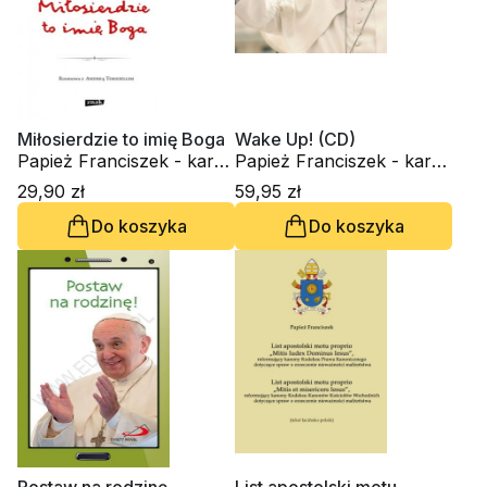
Miłosierdzie to imię Boga
Wake Up! (CD)
Papież Franciszek - kard.
Papież Franciszek - kard.
Jorge Mario Bergoglio
Jorge Mario Bergoglio
29,90 zł
59,95 zł
Do koszyka
Do koszyka