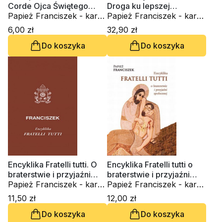
Corde Ojca Świętego
Droga ku lepszej
Franciszka
Papież Franciszek - kard.
przyszłości
Papież Franciszek - kard.
Jorge Mario Bergoglio
Jorge Mario Bergoglio
6,00 zł
32,90 zł
Do koszyka
Do koszyka
Encyklika Fratelli tutti. O
Encyklika Fratelli tutti o
braterstwie i przyjaźni
braterstwie i przyjaźni
społecznej
Papież Franciszek - kard.
społecznej
Papież Franciszek - kard.
Jorge Mario Bergoglio
Jorge Mario Bergoglio
11,50 zł
12,00 zł
Do koszyka
Do koszyka