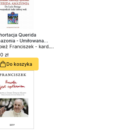
hortacja Querida
azonia - Umiłowana
azonia" - Dla Ludu
ież Franciszek - kard.
ego i wszystkich ludzi
rge Mario Bergoglio
0 zł
rej woli
Do koszyka