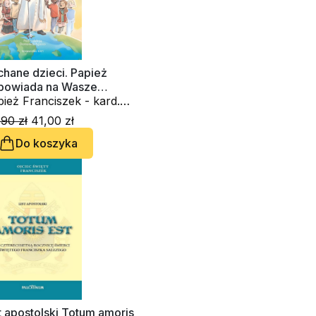
hane dzieci. Papież
powiada na Wasze
ania
ież Franciszek - kard.
rge Mario Bergoglio
90 zł
41,00 zł
Do koszyka
t apostolski Totum amoris