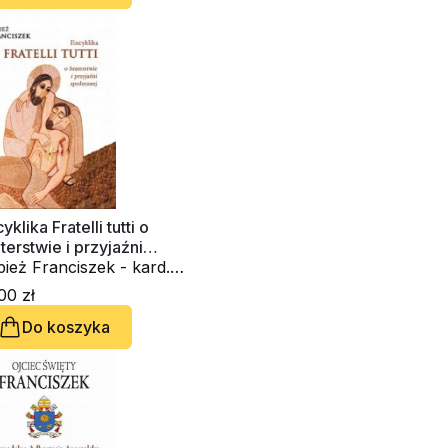
yklika Fratelli tutti o
terstwie i przyjaźni
ołecznej
ież Franciszek - kard.
rge Mario Bergoglio
00 zł
Do koszyka