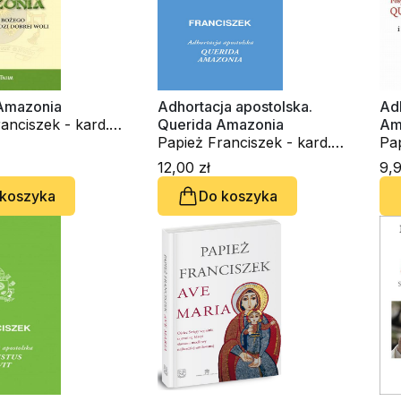
Amazonia
Adhortacja apostolska.
Ad
anciszek - kard.
Querida Amazonia
Am
rio Bergoglio
Papież Franciszek - kard.
Am
Pap
Jorge Mario Bergoglio
Boż
Jo
12,00 zł
9,9
dob
 koszyka
Do koszyka