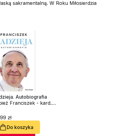
ę łaską sakramentalną. W Roku Miłosierdzia
zieja. Autobiografia
ież Franciszek - kard.
rge Mario Bergoglio
99 zł
Do koszyka