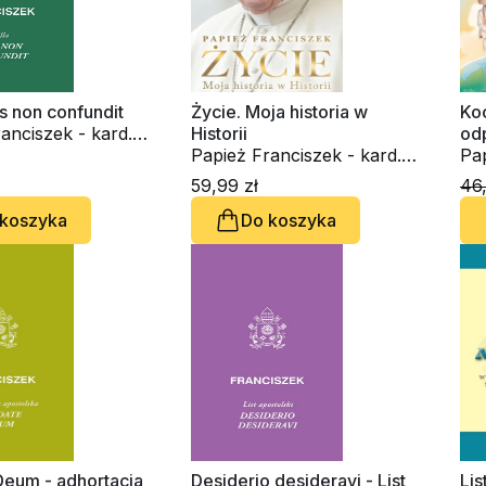
s non confundit
Życie. Moja historia w
Koc
anciszek - kard.
Historii
od
rio Bergoglio
Papież Franciszek - kard.
pyt
Pap
Jorge Mario Bergoglio
Jo
59,99 zł
46,
 koszyka
Do koszyka
Deum - adhortacja
Desiderio desideravi - List
Lis