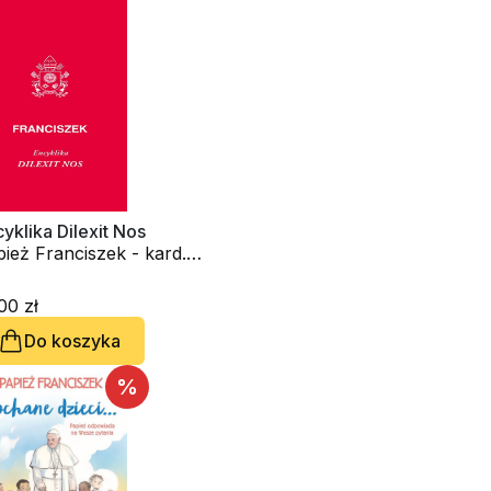
yklika Dilexit Nos
ież Franciszek - kard.
rge Mario Bergoglio
00 zł
Do koszyka
%