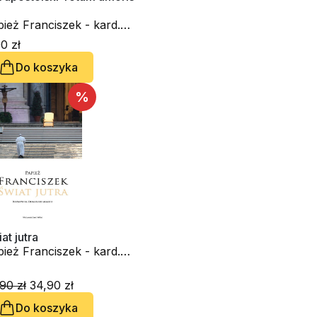
ież Franciszek - kard.
rge Mario Bergoglio
0 zł
Do koszyka
%
at jutra
ież Franciszek - kard.
ge Mario Bergoglio,
menico Agasso
90 zł
34,90 zł
Do koszyka