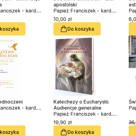
a
apostolski
est
anciszek - kard.
Papież Franciszek - kard.
Pap
rio Bergoglio
Jorge Mario Bergoglio
Jo
10,00 zł
8,0
 koszyka
Do koszyka
jednoczeni
Katechezy o Eucharystii.
Świ
anciszek - kard.
Audiencje generalne
Pap
rio Bergoglio
Papież Franciszek - kard.
Jor
Jorge Mario Bergoglio
Do
19,90 zł
36,
 koszyka
Do koszyka