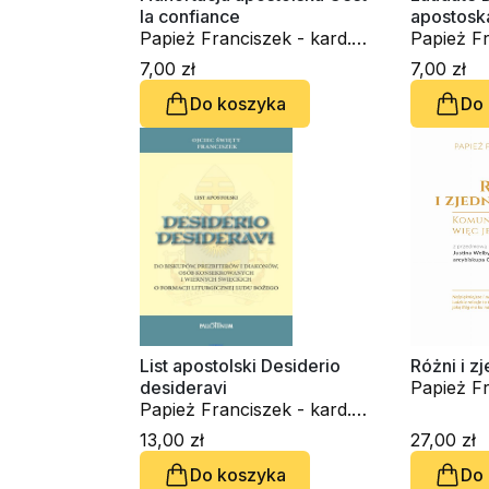
la confiance
apostosk
Papież Franciszek - kard.
Papież Fr
Jorge Mario Bergoglio
Jorge Ma
7,00 zł
7,00 zł
Do koszyka
Do
List apostolski Desiderio
Różni i z
desideravi
Papież Fr
Papież Franciszek - kard.
Jorge Ma
Jorge Mario Bergoglio
13,00 zł
27,00 zł
Do koszyka
Do