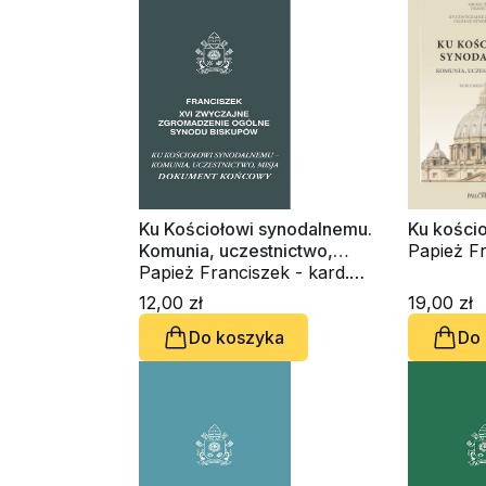
Ku Kościołowi synodalnemu.
Ku kości
Komunia, uczestnictwo,
Papież Fr
misja. Dokument końcowy
Papież Franciszek - kard.
Jorge Ma
Jorge Mario Bergoglio
12,00 zł
19,00 zł
Do koszyka
Do