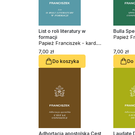
List o roli literatury w
Bulla Spe
formacji
Papież Fr
Papież Franciszek - kard.
Jorge Ma
Jorge Mario Bergoglio
7,00 zł
7,00 zł
Do koszyka
Do
Adhortacja apostolska Cest
Laudate 