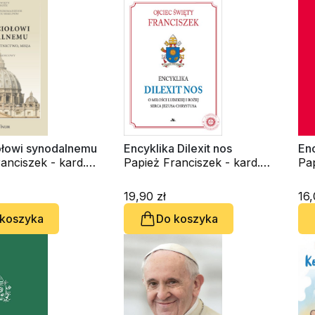
ołowi synodalnemu
Encyklika Dilexit nos
Enc
anciszek - kard.
Papież Franciszek - kard.
Pap
rio Bergoglio
Jorge Mario Bergoglio
Jo
19,90 zł
16,
 koszyka
Do koszyka