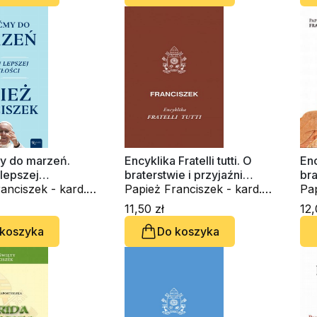
 do marzeń.
Encyklika Fratelli tutti. O
Enc
lepszej
braterstwie i przyjaźni
bra
ci
anciszek - kard.
społecznej
Papież Franciszek - kard.
sp
Pap
rio Bergoglio
Jorge Mario Bergoglio
Jo
11,50 zł
12,
 koszyka
Do koszyka