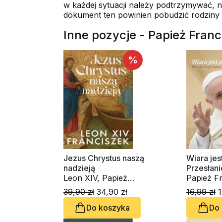
w każdej sytuacji należy podtrzymywać, na
dokument ten powinien pobudzić rodziny c
Inne pozycje - Papież Franc
%
Jezus Chrystus naszą
Wiara jes
nadzieją
Przesłan
Leon XIV, Papież
Papież Fr
Franciszek - kard. Jorge
Jorge Ma
39,90 zł
34,90 zł
16,99 zł
1
Mario Bergoglio
Do koszyka
Do