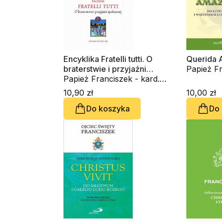
Encyklika Fratelli tutti. O
Querida 
braterstwie i przyjaźni
Papież Fr
społecznej
Papież Franciszek - kard.
Jorge Ma
Jorge Mario Bergoglio
10,90 zł
10,00 zł
Do koszyka
Do