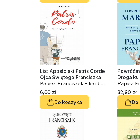
List Apostolski Patris Corde
Powróćmy
Ojca Świętego Franciszka
Droga ku 
Papież Franciszek - kard.
przyszłoś
Papież Fr
Jorge Mario Bergoglio
Jorge Ma
6,00 zł
32,90 zł
Do koszyka
Do