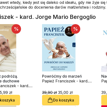
wet wtedy, kiedy jest się daleko od ideału, gdy nie żyje si
hrześcijańskie do docenienia darów małżeństwa i rodziny.
iszek - kard. Jorge Mario Bergoglio
%
%
t podróżą.
Powróćmy do marzeń
Nad
ie duchowe
Papież Franciszek - kard.
Pap
anciszek - kard.
Jorge Mario Bergoglio
Jo
rio Bergoglio
5,99 zł
39,90 zł
35,00 zł
39,
 koszyka
Do koszyka