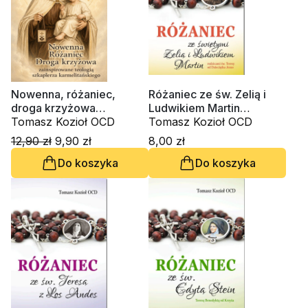
Nowenna, różaniec,
Różaniec ze św. Zelią i
droga krzyżowa
Ludwikiem Martin
zainspirowane teologią
Tomasz Kozioł OCD
rodzicami św. Teresy od
Tomasz Kozioł OCD
szkaplerza
Dzieciątka Jezus
12,90 zł
9,90 zł
8,00 zł
karmelitańskiego
Do koszyka
Do koszyka