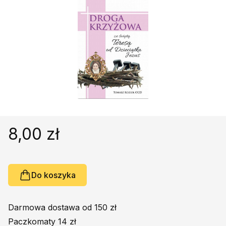
Religie
Śpiewniki
Kultura
Książki obcojęzyczne
Poradniki, leksykony...
Dewocjonalia
Inne
Podręczniki szkolne
Promocja
8,00 zł
Do koszyka
Darmowa dostawa od 150 zł
Paczkomaty 14 zł