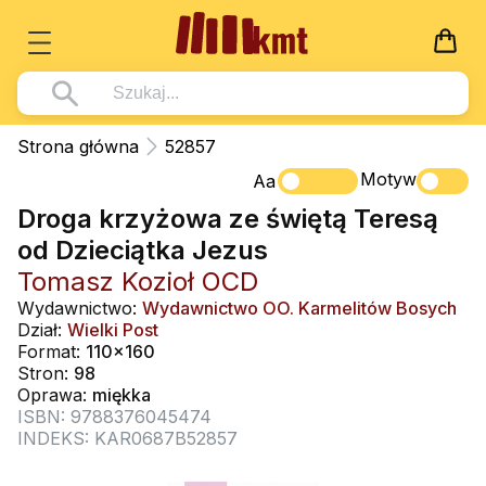
Książki
Strona główna
52857
Wszystko z kategorii - Książki
Motyw
Multimedia
Aa
Droga krzyżowa ze świętą Teresą
Pismo Święte
Wszystko z kategorii - Multimedia
Dla Dzieci
od Dzieciątka Jezus
Kościół Katolicki
DVD
Wszystko z kategorii - Dla Dzieci
Podręczniki
Tomasz Kozioł OCD
Duszpasterstwo
CD-ROM
Literatura (D)
Wydawnictwo:
Wydawnictwo OO. Karmelitów Bosych
Wszystko z kategorii - Podręczniki
Nowości
Dział:
Wielki Post
Teologia
Muzyka
Płyty, DVD (D)
Podręczniki i pomoce dydaktyczne
Zaloguj się
Format:
110x160
Życie chrześcijańskie
Stron:
98
Rekolekcje i inne na CD
Podręczniki i pomoce dydaktyczne
Zabawa i Nauka
Oprawa:
miękka
Duchowość
ISBN: 9788376045474
Śpiew i modlitwa
INDEKS: KAR0687B52857
Literatura piękna
Muzyka klasyczna