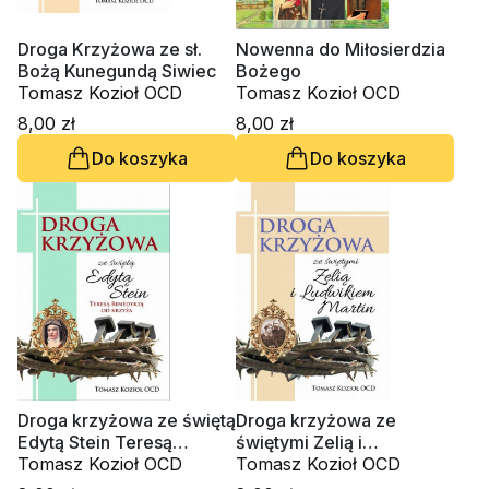
Droga Krzyżowa ze sł.
Nowenna do Miłosierdzia
Bożą Kunegundą Siwiec
Bożego
Tomasz Kozioł OCD
Tomasz Kozioł OCD
8,00 zł
8,00 zł
Do koszyka
Do koszyka
Droga krzyżowa ze świętą
Droga krzyżowa ze
Edytą Stein Teresą
świętymi Zelią i
Benedyktą od Krzyża
Tomasz Kozioł OCD
Ludwikiem Martin
Tomasz Kozioł OCD