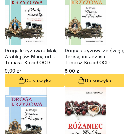
Droga krzyżowa z Małą
Droga krzyżowa ze świętą
Arabką św. Marią od
Teresą od Jezusa
Jezusa Ukrzyżowanego
Tomasz Kozioł OCD
Tomasz Kozioł OCD
9,00 zł
8,00 zł
Do koszyka
Do koszyka