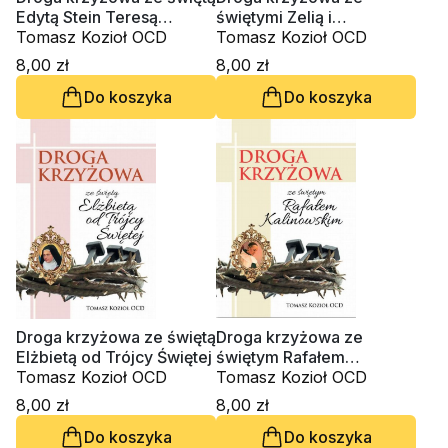
Edytą Stein Teresą
świętymi Zelią i
Benedyktą od Krzyża
Tomasz Kozioł OCD
Ludwikiem Martin
Tomasz Kozioł OCD
8,00 zł
8,00 zł
Do koszyka
Do koszyka
Droga krzyżowa ze świętą
Droga krzyżowa ze
Elżbietą od Trójcy Świętej
świętym Rafałem
Tomasz Kozioł OCD
Kalinowskim
Tomasz Kozioł OCD
8,00 zł
8,00 zł
Do koszyka
Do koszyka