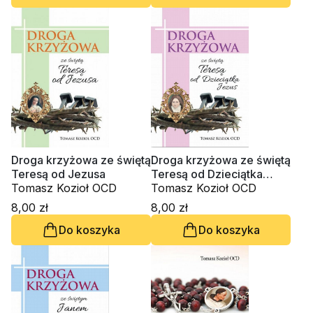
Droga krzyżowa ze świętą
Droga krzyżowa ze świętą
Teresą od Jezusa
Teresą od Dzieciątka
Tomasz Kozioł OCD
Jezus
Tomasz Kozioł OCD
8,00 zł
8,00 zł
Do koszyka
Do koszyka