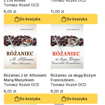
z Los Andes
Tomasz Kozioł OCD
Tomasz Kozioł OCD
8,00 zł
11,00 zł
Do koszyka
Do koszyka
Różaniec z bł. Alfonsem
Różaniec ze sługą Bożym
Marią Mazurkiem
Franciszkiem
Tomasz Kozioł OCD
Powiertowskim
Tomasz Kozioł OCD
8,00 zł
8,00 zł
Do koszyka
Do koszyka