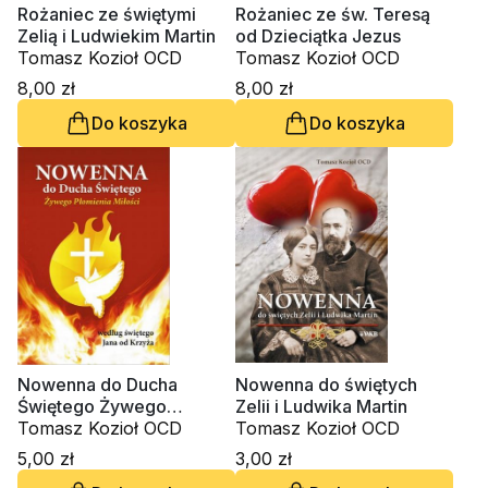
Rożaniec ze świętymi
Rożaniec ze św. Teresą
Zelią i Ludwiekim Martin
od Dzieciątka Jezus
Tomasz Kozioł OCD
Tomasz Kozioł OCD
8,00 zł
8,00 zł
Do koszyka
Do koszyka
Nowenna do Ducha
Nowenna do świętych
Świętego Żywego
Zelii i Ludwika Martin
Płomienia Miłości według
Tomasz Kozioł OCD
Tomasz Kozioł OCD
św. Jana od Krzyża
5,00 zł
3,00 zł