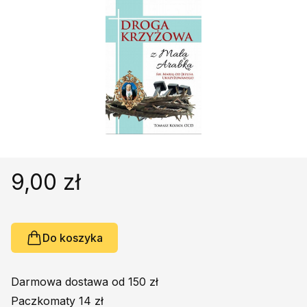
Religie
Śpiewniki
Kultura
Książki obcojęzyczne
Poradniki, leksykony...
Dewocjonalia
Inne
Podręczniki szkolne
Promocja
9,00 zł
Do koszyka
Darmowa dostawa od 150 zł
Paczkomaty 14 zł