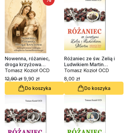
Nowenna, różaniec,
Różaniec ze św. Zelią i
droga krzyżowa
Ludwikiem Martin
zainspirowane teologią
Tomasz Kozioł OCD
rodzicami św. Teresy od
Tomasz Kozioł OCD
szkaplerza
Dzieciątka Jezus
12,90 zł
9,90 zł
8,00 zł
karmelitańskiego
Do koszyka
Do koszyka