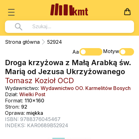
Książki
Strona główna
52924
Wszystko z kategorii - Książki
Motyw
Multimedia
Aa
Droga krzyżowa z Małą Arabką św.
Pismo Święte
Wszystko z kategorii - Multimedia
Dla Dzieci
Marią od Jezusa Ukrzyżowanego
Kościół Katolicki
DVD
Wszystko z kategorii - Dla Dzieci
Podręczniki
Tomasz Kozioł OCD
Duszpasterstwo
CD-ROM
Literatura (D)
Wydawnictwo:
Wydawnictwo OO. Karmelitów Bosych
Wszystko z kategorii - Podręczniki
Nowości
Dział:
Wielki Post
Teologia
Muzyka
Płyty, DVD (D)
Podręczniki i pomoce dydaktyczne
Zaloguj się
Format:
110x160
Życie chrześcijańskie
Stron:
92
Rekolekcje i inne na CD
Podręczniki i pomoce dydaktyczne
Zabawa i Nauka
Oprawa:
miękka
Duchowość
ISBN: 9788376045467
Śpiew i modlitwa
INDEKS: KAR0689B52924
Literatura piękna
Muzyka klasyczna