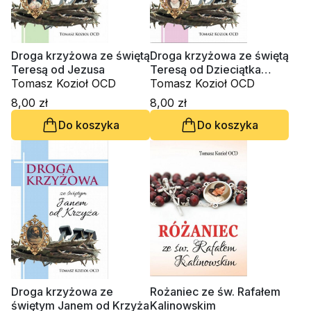
Droga krzyżowa ze świętą
Droga krzyżowa ze świętą
Teresą od Jezusa
Teresą od Dzieciątka
Tomasz Kozioł OCD
Jezus
Tomasz Kozioł OCD
8,00 zł
8,00 zł
Do koszyka
Do koszyka
Droga krzyżowa ze
Rożaniec ze św. Rafałem
świętym Janem od Krzyża
Kalinowskim