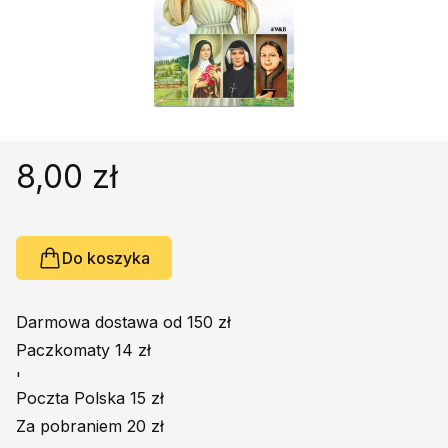
Religie
Śpiewniki
Kultura
Książki obcojęzyczne
Poradniki, leksykony...
Dewocjonalia
8,00 zł
Inne
Podręczniki szkolne
Promocja
Do koszyka
Darmowa dostawa od 150 zł
Paczkomaty 14 zł
'
Poczta Polska 15 zł
Za pobraniem 20 zł