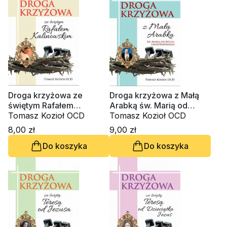
Droga krzyżowa ze
Droga krzyżowa z Małą
świętym Rafałem
Arabką św. Marią od
Kalinowskim
Tomasz Kozioł OCD
Jezusa Ukrzyżowanego
Tomasz Kozioł OCD
8,00 zł
9,00 zł
Do koszyka
Do koszyka