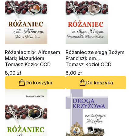
Różaniec z bł. Alfonsem
Różaniec ze sługą Bożym
Marią Mazurkiem
Franciszkiem
Tomasz Kozioł OCD
Powiertowskim
Tomasz Kozioł OCD
8,00 zł
8,00 zł
Do koszyka
Do koszyka