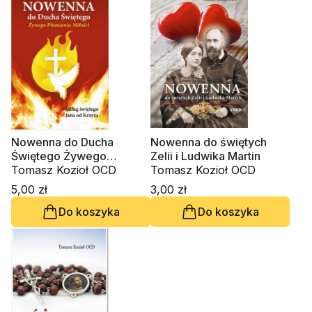
Nowenna do Ducha
Nowenna do świętych
Świętego Żywego
Zelii i Ludwika Martin
Płomienia Miłości według
Tomasz Kozioł OCD
Tomasz Kozioł OCD
św. Jana od Krzyża
5,00 zł
3,00 zł
Do koszyka
Do koszyka