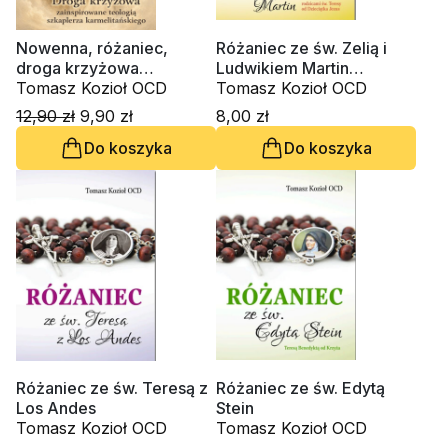
Nowenna, różaniec,
Różaniec ze św. Zelią i
droga krzyżowa
Ludwikiem Martin
zainspirowane teologią
Tomasz Kozioł OCD
rodzicami św. Teresy od
Tomasz Kozioł OCD
szkaplerza
Dzieciątka Jezus
12,90 zł
9,90 zł
8,00 zł
karmelitańskiego
Do koszyka
Do koszyka
Różaniec ze św. Teresą z
Różaniec ze św. Edytą
Los Andes
Stein
Tomasz Kozioł OCD
Tomasz Kozioł OCD