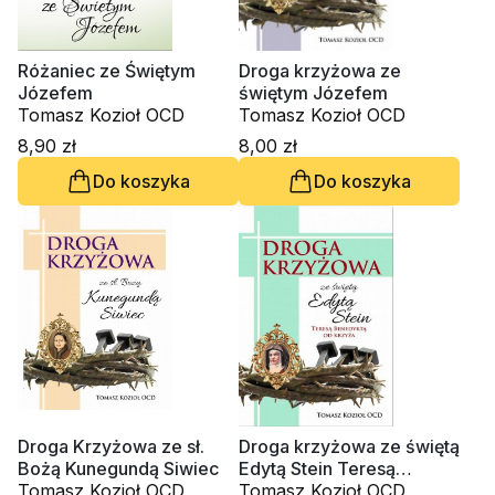
Różaniec ze Świętym
Droga krzyżowa ze
Józefem
świętym Józefem
Tomasz Kozioł OCD
Tomasz Kozioł OCD
8,90 zł
8,00 zł
Do koszyka
Do koszyka
Droga Krzyżowa ze sł.
Droga krzyżowa ze świętą
Bożą Kunegundą Siwiec
Edytą Stein Teresą
Tomasz Kozioł OCD
Benedyktą od Krzyża
Tomasz Kozioł OCD