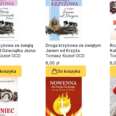
zyżowa ze świętą
Droga krzyżowa ze świętym
Ro
d Dzieciątka Jezus
Janem od Krzyża
Ka
ozioł OCD
Tomasz Kozioł OCD
To
8,00 zł
8,0
 koszyka
Do koszyka