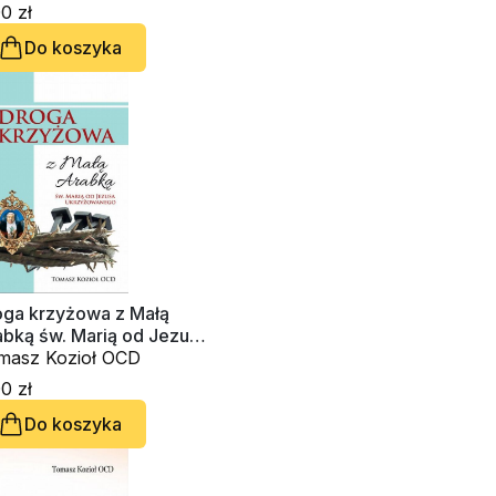
0 zł
Do koszyka
oga krzyżowa z Małą
abką św. Marią od Jezusa
rzyżowanego
masz Kozioł OCD
0 zł
Do koszyka