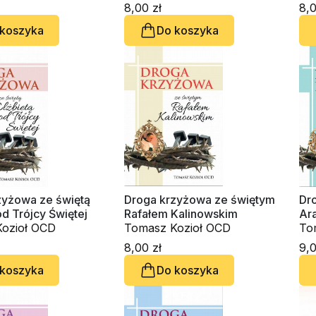
8,00 zł
8,0
 koszyka
Do koszyka
zyżowa ze świętą
Droga krzyżowa ze świętym
Dr
od Trójcy Świętej
Rafałem Kalinowskim
Ar
ozioł OCD
Tomasz Kozioł OCD
Uk
To
8,00 zł
9,0
 koszyka
Do koszyka