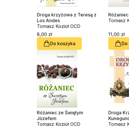
Droga krzyżowa z Teresą z
Różaniec
Los Andes
Tomasz K
Tomasz Kozioł OCD
8,00 zł
11,00 zł
Do koszyka
Do
Różaniec ze Świętym
Droga Kr
Józefem
Kunegund
Tomasz Kozioł OCD
Tomasz K