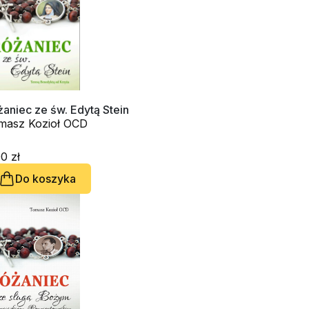
aniec ze św. Edytą Stein
masz Kozioł OCD
0 zł
Do koszyka