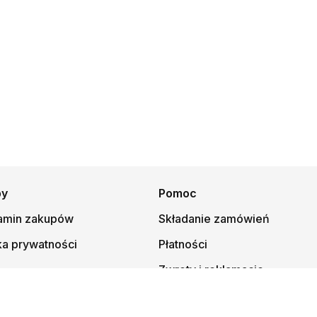
py
Pomoc
amin zakupów
Składanie zamówień
ka prywatności
Płatności
Zwroty i reklamacje
© 1997-
2026
Księgarnia Mateusza, kmt.pl