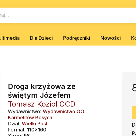
ltimedia
Dla Dzieci
Podręczniki
Nowości
K
Droga krzyżowa ze
świętym Józefem
Tomasz Kozioł OCD
Wydawnictwo:
Wydawnictwo OO.
Karmelitów Bosych
Dział:
Wielki Post
D
Format:
110x160
P
Stron:
98