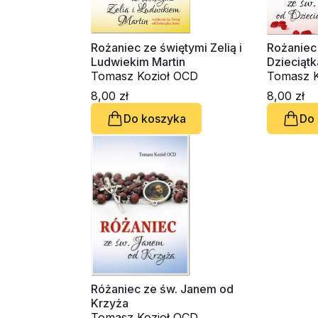
Rożaniec ze świętymi Zelią i
Rożaniec
Ludwiekim Martin
Dzieciątk
Tomasz Kozioł OCD
Tomasz K
8,00 zł
8,00 zł
Do koszyka
Do
Różaniec ze św. Janem od
Krzyża
Tomasz Kozioł OCD