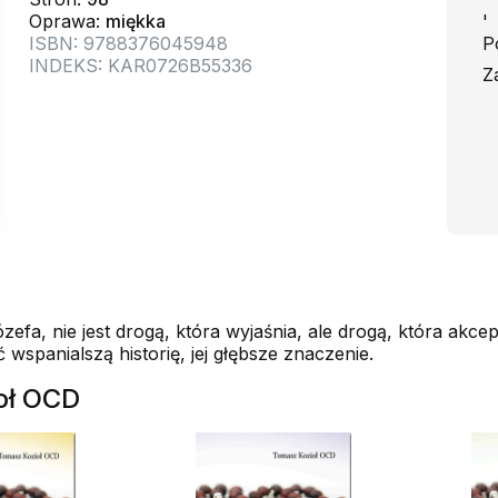
Oprawa:
miękka
'
ISBN: 9788376045948
P
INDEKS: KAR0726B55336
Z
a, nie jest drogą, która wyjaśnia, ale drogą, która akcept
spanialszą historię, jej głębsze znaczenie.
oł OCD