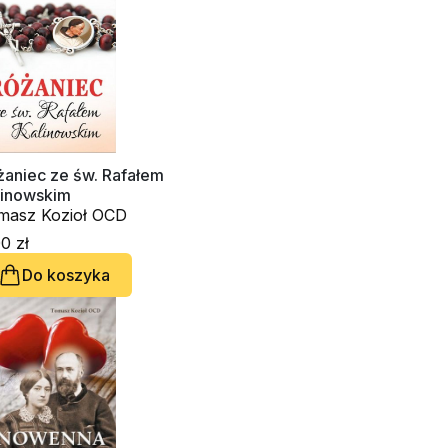
żaniec ze św. Rafałem
linowskim
masz Kozioł OCD
0 zł
Do koszyka