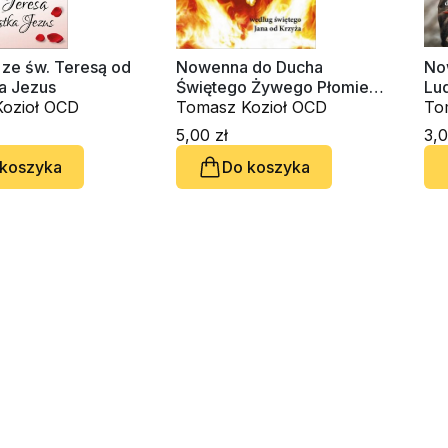
 ze św. Teresą od
Nowenna do Ducha
Now
a Jezus
Świętego Żywego Płomienia
Lu
ozioł OCD
Miłości według św. Jana od
Tomasz Kozioł OCD
To
Krzyża
5,00 zł
3,0
 koszyka
Do koszyka