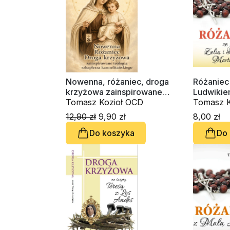
Nowenna, różaniec, droga
Różaniec 
krzyżowa zainspirowane
Ludwikie
teologią szkaplerza
Tomasz Kozioł OCD
św. Teres
Tomasz K
karmelitańskiego
Jezus
12,90 zł
9,90 zł
8,00 zł
Do koszyka
Do