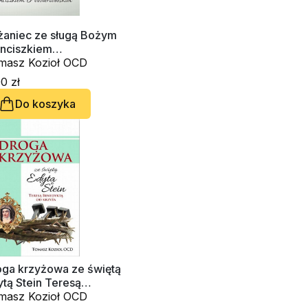
żaniec ze sługą Bożym
anciszkiem
wiertowskim
masz Kozioł OCD
0 zł
Do koszyka
oga krzyżowa ze świętą
tą Stein Teresą
nedyktą od Krzyża
masz Kozioł OCD