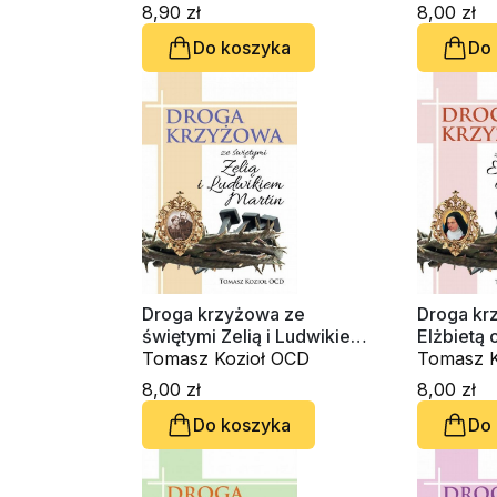
8,90 zł
8,00 zł
Do koszyka
Do
Droga krzyżowa ze
Droga kr
świętymi Zelią i Ludwikiem
Elżbietą 
Martin
Tomasz Kozioł OCD
Tomasz K
8,00 zł
8,00 zł
Do koszyka
Do