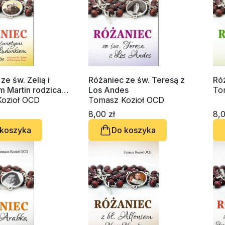
ze św. Zelią i
Różaniec ze św. Teresą z
Róż
m Martin rodzicami
Los Andes
To
y od Dzieciątka
ozioł OCD
Tomasz Kozioł OCD
8,00 zł
8,0
 koszyka
Do koszyka