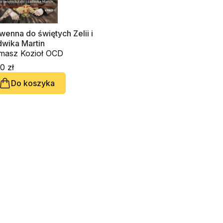
enna do świętych Zelii i
dwika Martin
masz Kozioł OCD
0 zł
Do koszyka