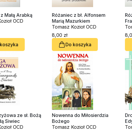
 z Małą Arabką
Różaniec z bł. Alfonsem
Ró
ozioł OCD
Marią Mazurkiem
Fr
Tomasz Kozioł OCD
Po
To
8,00 zł
8,0
 koszyka
Do koszyka
zyżowa ze sł. Bożą
Nowenna do Miłosierdzia
Dr
ą Siwiec
Bożego
Edy
ozioł OCD
Tomasz Kozioł OCD
Be
To