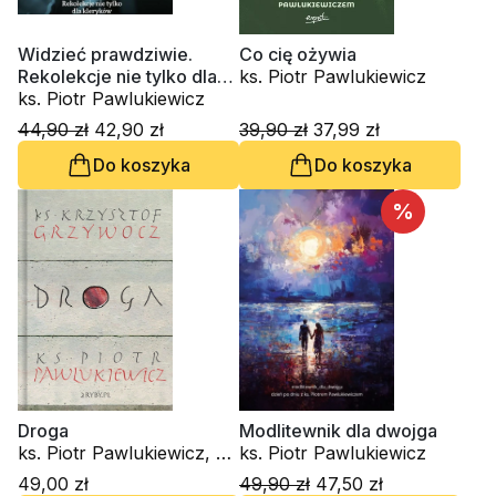
Widzieć prawdziwie.
Co cię ożywia
Rekolekcje nie tylko dla
ks. Piotr Pawlukiewicz
kleryków
ks. Piotr Pawlukiewicz
44,90 zł
42,90 zł
39,90 zł
37,99 zł
Do koszyka
Do koszyka
%
Droga
Modlitewnik dla dwojga
ks. Piotr Pawlukiewicz, ks.
ks. Piotr Pawlukiewicz
Krzysztof Grzywocz
49,00 zł
49,90 zł
47,50 zł