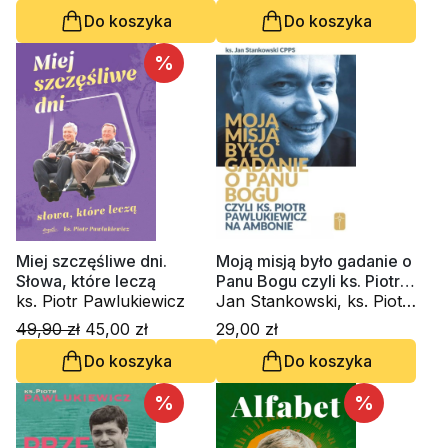
Do koszyka
Do koszyka
%
Miej szczęśliwe dni.
Moją misją było gadanie o
Słowa, które leczą
Panu Bogu czyli ks. Piotr
ks. Piotr Pawlukiewicz
Pawlukiewicz na ambonie
Jan Stankowski, ks. Piotr
Pawlukiewicz
49,90 zł
45,00 zł
29,00 zł
Do koszyka
Do koszyka
%
%