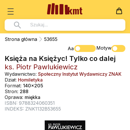
Książki
Strona główna
53655
Wszystko z kategorii - Książki
Motyw
Multimedia
Aa
Księża na Księżyc! Tylko co dalej
Pismo Święte
Wszystko z kategorii - Multimedia
Dla Dzieci
ks. Piotr Pawlukiewicz
Kościół Katolicki
DVD
Wszystko z kategorii - Dla Dzieci
Podręczniki
Wydawnictwo:
Społeczny Instytut Wydawniczy ZNAK
Duszpasterstwo
Dział:
Homiletyka
CD-ROM
Literatura (D)
Wszystko z kategorii - Podręczniki
Nowości
Format:
140x205
Teologia
Muzyka
Stron:
288
Płyty, DVD (D)
Podręczniki i pomoce dydaktyczne
Zaloguj się
Oprawa:
miękka
Życie chrześcijańskie
Rekolekcje i inne na CD
Podręczniki i pomoce dydaktyczne
ISBN: 9788324060351
Zabawa i Nauka
INDEKS: ZNK1132B53655
Duchowość
Śpiew i modlitwa
Literatura piękna
Muzyka klasyczna