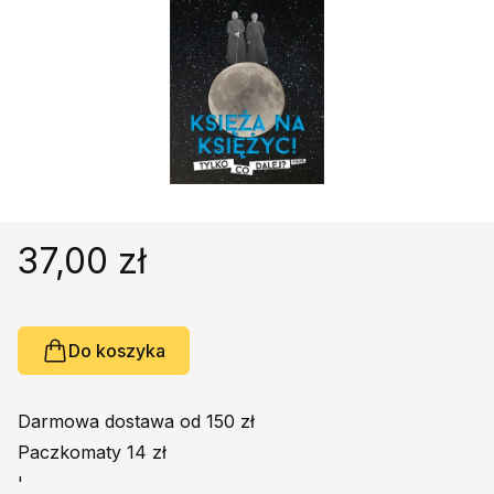
Religie
Śpiewniki
Kultura
Książki obcojęzyczne
Poradniki, leksykony...
Dewocjonalia
Inne
Podręczniki szkolne
37,00 zł
Promocja
Do koszyka
Darmowa dostawa od 150 zł
Paczkomaty 14 zł
'