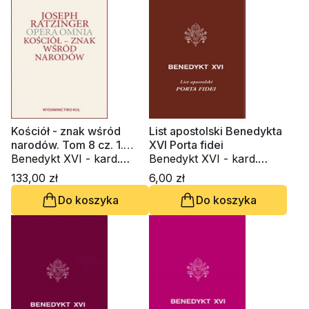
Kościół - znak wśród
List apostolski Benedykta
narodów. Tom 8 cz. 1.
XVI Porta fidei
Opera omnia
Benedykt XVI - kard.
Benedykt XVI - kard.
Joseph Ratzinger
Joseph Ratzinger
133,00 zł
6,00 zł
Do koszyka
Do koszyka