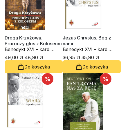
Droga Krzyżowa.
Jezus Chrystus. Bóg z
Proroczy głos z Koloseum
nami
Benedykt XVI - kard.
Benedykt XVI - kard.
Joseph Ratzinger, ks.
Joseph Ratzinger
49,00 zł
48,90 zł
36,95 zł
35,90 zł
Robert Skrzypczak
Do koszyka
Do koszyka
%
%