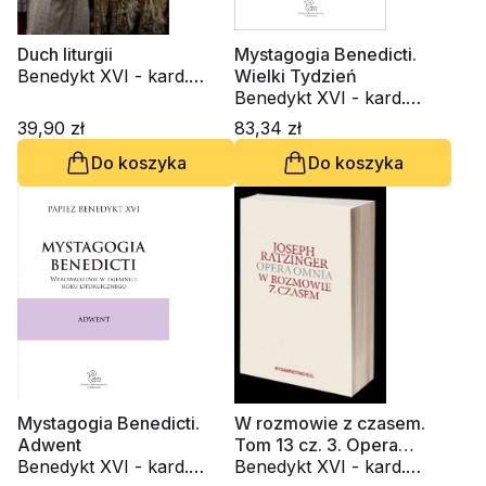
Duch liturgii
Mystagogia Benedicti.
Benedykt XVI - kard.
Wielki Tydzień
Joseph Ratzinger
Benedykt XVI - kard.
Joseph Ratzinger
39,90 zł
83,34 zł
Do koszyka
Do koszyka
Mystagogia Benedicti.
W rozmowie z czasem.
Adwent
Tom 13 cz. 3. Opera
Benedykt XVI - kard.
omnia
Benedykt XVI - kard.