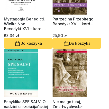
Mystagogia Benedicti.
Patrzeć na Przebitego
Wielka Noc
Benedykt XVI - kard.
Zmartwychwstania
Benedykt XVI - kard.
Joseph Ratzinger
Pańskiego
Joseph Ratzinger
83,34 zł
25,90 zł
Do koszyka
Do koszyka
Encyklika SPE SALVI O
Nie ma go tutaj,
nadziei chrześcijańskiej
Zmartwychwstał