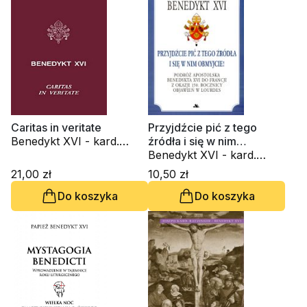
Caritas in veritate
Przyjdźcie pić z tego
Benedykt XVI - kard.
źródła i się w nim
Joseph Ratzinger
obmyjcie
Benedykt XVI - kard.
Joseph Ratzinger
21,00 zł
10,50 zł
Do koszyka
Do koszyka