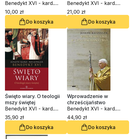
Benedykt XVI - kard.
Benedykt XVI - kard.
Joseph Ratzinger
Joseph Ratzinger
10,00 zł
21,00 zł
Do koszyka
Do koszyka
Święto wiary. O teologii
Wprowadzenie w
mszy świętej
chrześcijaństwo
Benedykt XVI - kard.
Benedykt XVI - kard.
Joseph Ratzinger
Joseph Ratzinger
35,90 zł
44,90 zł
Do koszyka
Do koszyka