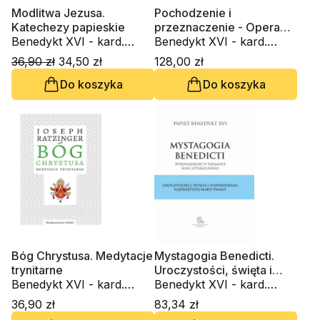
Modlitwa Jezusa.
Pochodzenie i
Katechezy papieskie
przeznaczenie - Opera
Benedykt XVI - kard.
Omnia T. V
Benedykt XVI - kard.
Joseph Ratzinger
Joseph Ratzinger
36,90 zł
34,50 zł
128,00 zł
Do koszyka
Do koszyka
Bóg Chrystusa. Medytacje
Mystagogia Benedicti.
trynitarne
Uroczystości, święta i
Benedykt XVI - kard.
wspomnienia NMP
Benedykt XVI - kard.
Joseph Ratzinger
Joseph Ratzinger
36,90 zł
83,34 zł