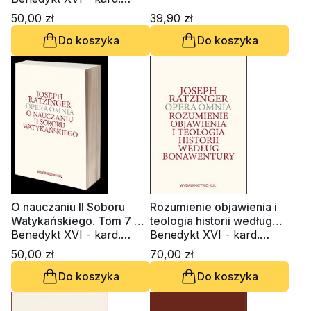
Joseph Ratzinger
Ratzinger
50,00 zł
39,90 zł
Do koszyka
Do koszyka
O nauczaniu II Soboru
Rozumienie objawienia i
Watykańskiego. Tom 7 cz.
teologia historii według
1. Opera omnia
Benedykt XVI - kard.
Bonawentury. Tom 2.
Benedykt XVI - kard.
Joseph Ratzinger
Opera omnia
Joseph Ratzinger
50,00 zł
70,00 zł
Do koszyka
Do koszyka