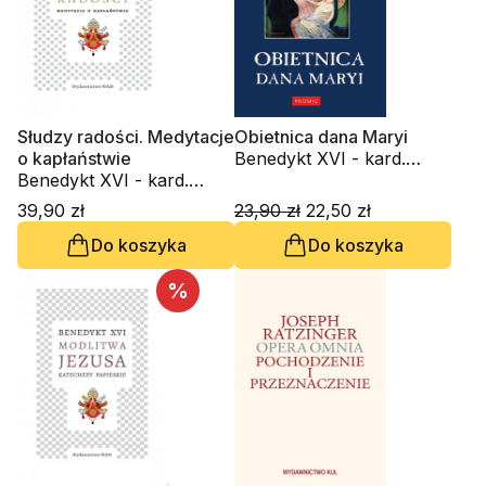
Słudzy radości. Medytacje
Obietnica dana Maryi
o kapłaństwie
Benedykt XVI - kard.
Benedykt XVI - kard.
Joseph Ratzinger
Joseph Ratzinger
39,90 zł
23,90 zł
22,50 zł
Do koszyka
Do koszyka
%