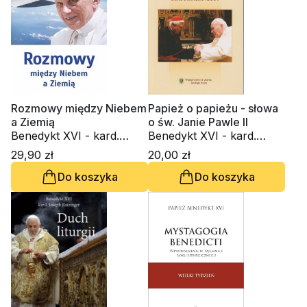
Rozmowy między Niebem
Papież o papieżu - słowa
a Ziemią
o św. Janie Pawle II
Benedykt XVI - kard.
Benedykt XVI - kard.
Joseph Ratzinger, Angela
Joseph Ratzinger
29,90 zł
20,00 zł
Ambrogetti
Do koszyka
Do koszyka