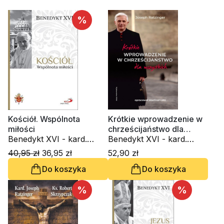
%
Kościół. Wspólnota
Krótkie wprowadzenie w
miłości
chrześcijaństwo dla
Benedykt XVI - kard.
wszystkich
Benedykt XVI - kard.
Joseph Ratzinger
Joseph Ratzinger
40,95 zł
36,95 zł
52,90 zł
Do koszyka
Do koszyka
%
%