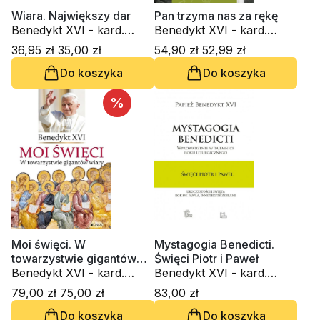
Wiara. Największy dar
Pan trzyma nas za rękę
Benedykt XVI - kard.
Benedykt XVI - kard.
Joseph Ratzinger
Joseph Ratzinger
36,95 zł
35,00 zł
54,90 zł
52,99 zł
Do koszyka
Do koszyka
%
Moi święci. W
Mystagogia Benedicti.
towarzystwie gigantów
Święci Piotr i Paweł
wiary
Benedykt XVI - kard.
Benedykt XVI - kard.
Joseph Ratzinger
Joseph Ratzinger
79,00 zł
75,00 zł
83,00 zł
Do koszyka
Do koszyka