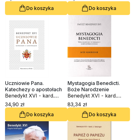
Do koszyka
Do koszyka
Uczniowie Pana.
Mystagogia Benedicti.
Katechezy o apostołach
Boże Narodzenie
Benedykt XVI - kard.
Benedykt XVI - kard.
Joseph Ratzinger
Joseph Ratzinger
34,90 zł
83,34 zł
Do koszyka
Do koszyka