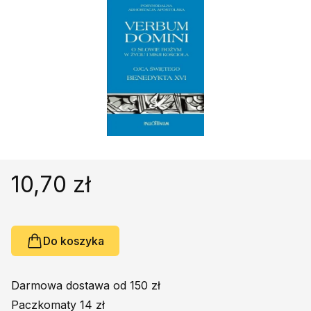
Religie
Śpiewniki
Kultura
Książki obcojęzyczne
Poradniki, leksykony...
Dewocjonalia
Inne
Podręczniki szkolne
Promocja
10,70 zł
Do koszyka
Darmowa dostawa od 150 zł
Paczkomaty 14 zł