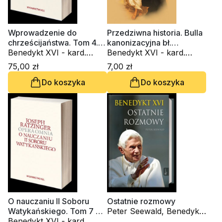
Wprowadzenie do
Przedziwna historia. Bulla
chrześcijaństwa. Tom 4.
kanonizacyjna bł.
Opera omnia
Benedykt XVI - kard.
Małgorzaty Marii
Benedykt XVI - kard.
Joseph Ratzinger
Alacoque
Joseph Ratzinger
75,00 zł
7,00 zł
Do koszyka
Do koszyka
O nauczaniu II Soboru
Ostatnie rozmowy
Watykańskiego. Tom 7 cz.
Peter Seewald, Benedykt
2. Opera omnia
Benedykt XVI - kard.
XVI - kard. Joseph