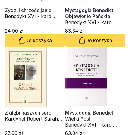
Żydzi i chrześcijanie
Mystagogia Benedicti.
Benedykt XVI - kard.
Objawienie Pańskie
Joseph Ratzinger
Benedykt XVI - kard.
Joseph Ratzinger
24,90 zł
83,34 zł
Do koszyka
Do koszyka
Z głębi naszych serc
Mystagogia Benedicti.
Kardynał Robert Sarah,
Wielki Post
Benedykt XVI - kard.
Benedykt XVI - kard.
Joseph Ratzinger
Joseph Ratzinger
27,00 zł
83,34 zł