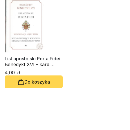
List apostolski Porta Fidei
Benedykt XVI - kard.
Joseph Ratzinger
4,00 zł
Do koszyka