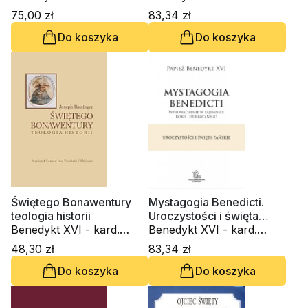
Joseph Ratzinger
Joseph Ratzinger
75,00 zł
83,34 zł
Do koszyka
Do koszyka
Świętego Bonawentury
Mystagogia Benedicti.
teologia historii
Uroczystości i święta
Benedykt XVI - kard.
Pańskie
Benedykt XVI - kard.
Joseph Ratzinger
Joseph Ratzinger
48,30 zł
83,34 zł
Do koszyka
Do koszyka