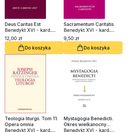
Deus Caritas Est
Sacramentum Caritatis
Benedykt XVI - kard.
Benedykt XVI - kard.
Joseph Ratzinger
Joseph Ratzinger
12,00 zł
9,50 zł
Do koszyka
Do koszyka
Teologia liturgii. Tom 11.
Mystagogia Benedicti.
Opera omnia
Okres wielkanocny
Benedykt XVI - kard.
(Niedziele III–VI)
Benedykt XVI - kard.