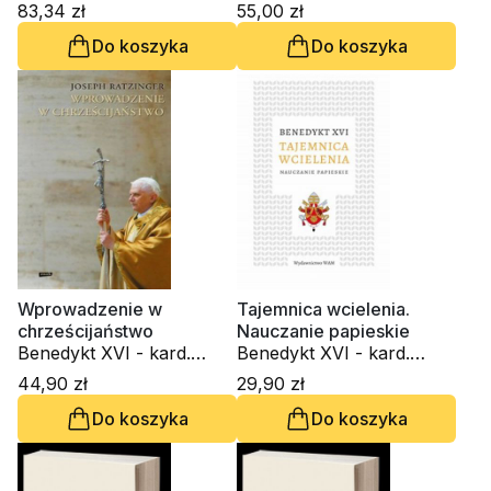
Joseph Ratzinger
Joseph Ratzinger
83,34 zł
55,00 zł
Do koszyka
Do koszyka
Wprowadzenie w
Tajemnica wcielenia.
chrześcijaństwo
Nauczanie papieskie
Benedykt XVI - kard.
Benedykt XVI - kard.
Joseph Ratzinger
Joseph Ratzinger
44,90 zł
29,90 zł
Do koszyka
Do koszyka