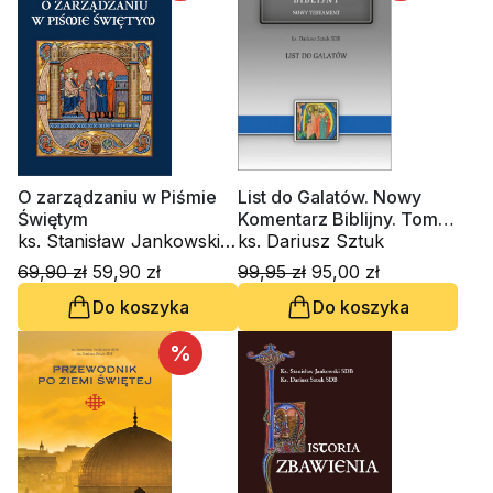
O zarządzaniu w Piśmie
List do Galatów. Nowy
Świętym
Komentarz Biblijny. Tom
ks. Stanisław Jankowski,
IX
ks. Dariusz Sztuk
ks. Dariusz Sztuk
69,90 zł
59,90 zł
99,95 zł
95,00 zł
Do koszyka
Do koszyka
%