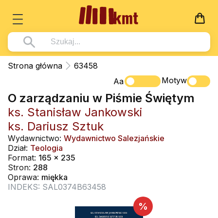
Książki
Strona główna
63458
Wszystko z kategorii - Książki
Motyw
Multimedia
Aa
O zarządzaniu w Piśmie Świętym
Pismo Święte
Wszystko z kategorii - Multimedia
Dla Dzieci
ks. Stanisław Jankowski
Kościół Katolicki
DVD
Wszystko z kategorii - Dla Dzieci
Podręczniki
ks. Dariusz Sztuk
Duszpasterstwo
CD-ROM
Literatura (D)
Wydawnictwo:
Wydawnictwo Salezjańskie
Wszystko z kategorii - Podręczniki
Nowości
Dział:
Teologia
Teologia
Muzyka
Płyty, DVD (D)
Podręczniki i pomoce dydaktyczne
Zaloguj się
Format:
165 x 235
Życie chrześcijańskie
Stron:
288
Rekolekcje i inne na CD
Podręczniki i pomoce dydaktyczne
Zabawa i Nauka
Oprawa:
miękka
Duchowość
INDEKS: SAL0374B63458
Śpiew i modlitwa
Literatura piękna
Muzyka klasyczna
%