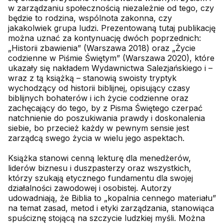
w zarządzaniu społecznością niezależnie od tego, czy
będzie to rodzina, wspólnota zakonna, czy
jakakolwiek grupa ludzi. Prezentowaną tutaj publikację
można uznać za kontynuację dwóch poprzednich:
„Historii zbawienia” (Warszawa 2018) oraz „Życie
codzienne w Piśmie Świętym” (Warszawa 2020), które
ukazały się nakładem Wydawnictwa Salezjańskiego i –
wraz z tą książką – stanowią swoisty tryptyk
wychodzący od historii biblijnej, opisujący czasy
biblijnych bohaterów i ich życie codzienne oraz
zachęcający do tego, by z Pisma Świętego czerpać
natchnienie do poszukiwania prawdy i doskonalenia
siebie, bo przecież każdy w pewnym sensie jest
zarządcą swego życia w wielu jego aspektach.
Książka stanowi cenną lekturę dla menedżerów,
liderów biznesu i duszpasterzy oraz wszystkich,
którzy szukają etycznego fundamentu dla swojej
działalności zawodowej i osobistej. Autorzy
udowadniają, że Biblia to „kopalnia cennego materiału”
na temat zasad, metod i etyki zarządzania, stanowiąca
spuściznę stojącą na szczycie ludzkiej myśli. Można