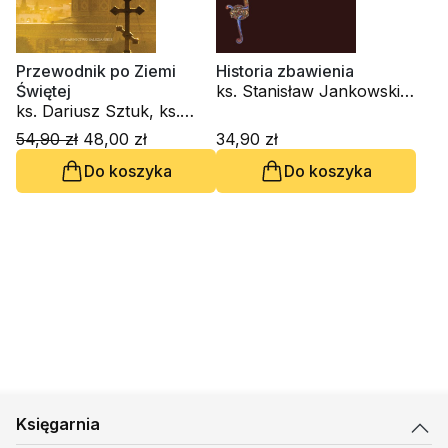
Przewodnik po Ziemi
Historia zbawienia
Świętej
ks. Stanisław Jankowski,
ks. Dariusz Sztuk, ks.
ks. Dariusz Sztuk
Stanisław Jankowski
54,90 zł
48,00 zł
34,90 zł
Do koszyka
Do koszyka
Księgarnia