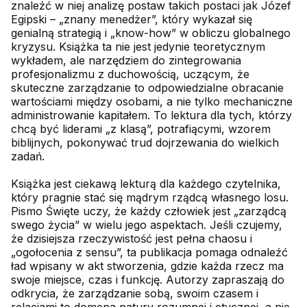
znaleźć w niej analizę postaw takich postaci jak Józef
Egipski – „znany menedżer”, który wykazał się
genialną strategią i „know-how” w obliczu globalnego
kryzysu. Książka ta nie jest jedynie teoretycznym
wykładem, ale narzędziem do zintegrowania
profesjonalizmu z duchowością, uczącym, że
skuteczne zarządzanie to odpowiedzialne obracanie
wartościami między osobami, a nie tylko mechaniczne
administrowanie kapitałem. To lektura dla tych, którzy
chcą być liderami „z klasą”, potrafiącymi, wzorem
biblijnych, pokonywać trud dojrzewania do wielkich
zadań.
Książka jest ciekawą lekturą dla każdego czytelnika,
który pragnie stać się mądrym rządcą własnego losu.
Pismo Święte uczy, że każdy człowiek jest „zarządcą
swego życia” w wielu jego aspektach. Jeśli czujemy,
że dzisiejsza rzeczywistość jest pełna chaosu i
„ogołocenia z sensu”, ta publikacja pomaga odnaleźć
ład wpisany w akt stworzenia, gdzie każda rzecz ma
swoje miejsce, czas i funkcję. Autorzy zapraszają do
odkrycia, że zarządzanie sobą, swoim czasem i