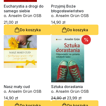
Eucharystia a drogi do
Przyjmij Boże
samego siebie
błogosławieństwo
o. Anselm Grün OSB
o. Anselm Grün OSB
21,00 zł
14,90 zł
Do koszyka
Do koszyka
%
Nasz mały cud
Sztuka dorastania
o. Anselm Grün OSB
o. Anselm Grün OSB
14,90 zł
24,90 zł
23,99 zł
Do koszyka
Do koszyka