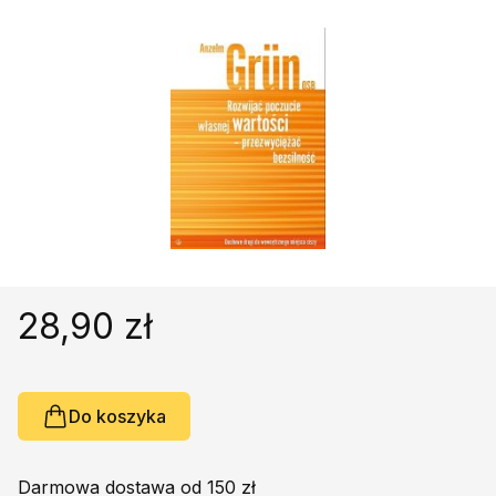
Religie
Śpiewniki
Kultura
Książki obcojęzyczne
Poradniki, leksykony...
Dewocjonalia
Inne
Podręczniki szkolne
Promocja
28,90 zł
Do koszyka
Darmowa dostawa od 150 zł