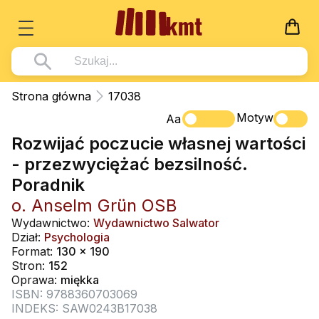
Książki
Strona główna
17038
Wszystko z kategorii - Książki
Motyw
Multimedia
Aa
Rozwijać poczucie własnej wartości
Pismo Święte
Wszystko z kategorii - Multimedia
Dla Dzieci
- przezwyciężać bezsilność.
Kościół Katolicki
DVD
Wszystko z kategorii - Dla Dzieci
Podręczniki
Poradnik
Duszpasterstwo
CD-ROM
Literatura (D)
o. Anselm Grün OSB
Wszystko z kategorii - Podręczniki
Nowości
Teologia
Muzyka
Wydawnictwo:
Wydawnictwo Salwator
Płyty, DVD (D)
Podręczniki i pomoce dydaktyczne
Zaloguj się
Dział:
Psychologia
Życie chrześcijańskie
Rekolekcje i inne na CD
Format:
130 x 190
Podręczniki i pomoce dydaktyczne
Zabawa i Nauka
Stron:
152
Duchowość
Śpiew i modlitwa
Oprawa:
miękka
ISBN: 9788360703069
Literatura piękna
Muzyka klasyczna
INDEKS: SAW0243B17038