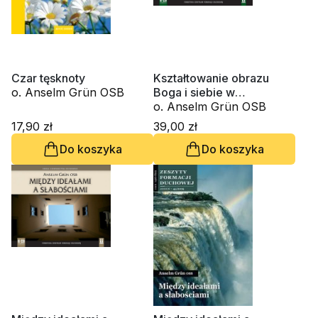
Czar tęsknoty
Kształtowanie obrazu
o. Anselm Grün OSB
Boga i siebie w
kierownictwie duchowym
o. Anselm Grün OSB
(6xCD - audiobook)
17,90 zł
39,00 zł
Do koszyka
Do koszyka