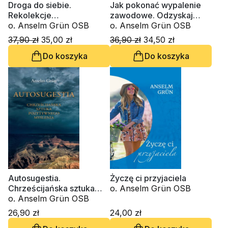
Droga do siebie.
Jak pokonać wypalenie
Rekolekcje
zawodowe. Odzyskaj
benedyktyńskie w
o. Anselm Grün OSB
radość z pracy i rozpal
o. Anselm Grün OSB
codzienności
kreatywność
37,90 zł
35,00 zł
36,90 zł
34,50 zł
Do koszyka
Do koszyka
Autosugestia.
Życzę ci przyjaciela
Chrześcijańska sztuka
o. Anselm Grün OSB
pozytywnego myślenia
o. Anselm Grün OSB
26,90 zł
24,00 zł