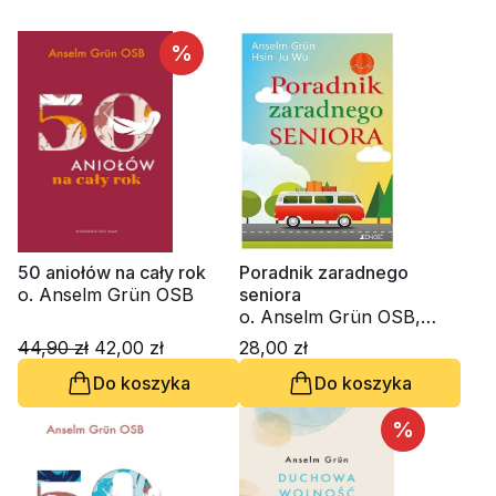
%
50 aniołów na cały rok
Poradnik zaradnego
o. Anselm Grün OSB
seniora
o. Anselm Grün OSB,
Hsin-Ju Wu
44,90 zł
42,00 zł
28,00 zł
Do koszyka
Do koszyka
%