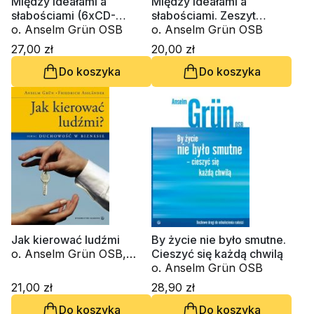
Między ideałami a
Między ideałami a
słabościami (6xCD-
słabościami. Zeszyt
audiobook)
o. Anselm Grün OSB
Formacji Duchowej nr 45
o. Anselm Grün OSB
27,00 zł
20,00 zł
Do koszyka
Do koszyka
Jak kierować ludźmi
By życie nie było smutne.
o. Anselm Grün OSB,
Cieszyć się każdą chwilą
Friedrich Asslander
o. Anselm Grün OSB
21,00 zł
28,90 zł
Do koszyka
Do koszyka