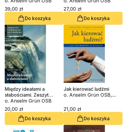
kierownictwie duchowym
o. Anselm Grün OSB
audiobook)
o. Anselm Grün OSB
(6xCD - audiobook)
39,00 zł
27,00 zł
Do koszyka
Do koszyka
Między ideałami a
Jak kierować ludźmi
słabościami. Zeszyt
o. Anselm Grün OSB,
Formacji Duchowej nr 45
o. Anselm Grün OSB
Friedrich Asslander
20,00 zł
21,00 zł
Do koszyka
Do koszyka