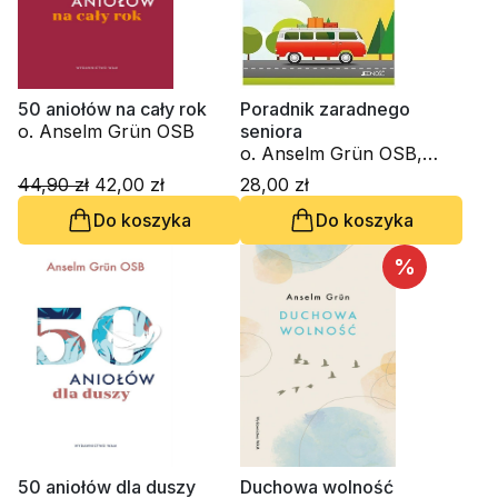
50 aniołów na cały rok
Poradnik zaradnego
o. Anselm Grün OSB
seniora
o. Anselm Grün OSB,
Hsin-Ju Wu
44,90 zł
42,00 zł
28,00 zł
Do koszyka
Do koszyka
%
50 aniołów dla duszy
Duchowa wolność