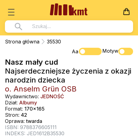
Książki
Strona główna
35530
Wszystko z kategorii - Książki
Motyw
Multimedia
Aa
Nasz mały cud
Pismo Święte
Wszystko z kategorii - Multimedia
Dla Dzieci
Najserdeczniejsze życzenia z okazji
Kościół Katolicki
DVD
Wszystko z kategorii - Dla Dzieci
Podręczniki
narodzin dziecka
Duszpasterstwo
CD-ROM
Literatura (D)
o. Anselm Grün OSB
Wszystko z kategorii - Podręczniki
Nowości
Teologia
Muzyka
Wydawnictwo:
JEDNOŚĆ
Płyty, DVD (D)
Podręczniki i pomoce dydaktyczne
Zaloguj się
Dział:
Albumy
Życie chrześcijańskie
Rekolekcje i inne na CD
Format:
170x165
Podręczniki i pomoce dydaktyczne
Zabawa i Nauka
Stron:
42
Duchowość
Śpiew i modlitwa
Oprawa:
twarda
ISBN: 9788376605111
Literatura piękna
Muzyka klasyczna
INDEKS: JED1612B35530