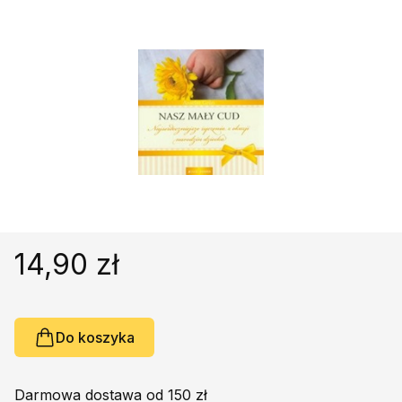
Religie
Śpiewniki
Kultura
Książki obcojęzyczne
Poradniki, leksykony...
Dewocjonalia
Inne
Podręczniki szkolne
Promocja
14,90 zł
Do koszyka
Darmowa dostawa od 150 zł