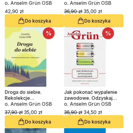
o. Anselm Grün OSB
o. Anselm Grün OSB
42,90 zł
36,90 zł
35,00 zł
Do koszyka
Do koszyka
%
%
Droga do siebie.
Jak pokonać wypalenie
Rekolekcje
zawodowe. Odzyskaj
benedyktyńskie w
o. Anselm Grün OSB
radość z pracy i rozpal
o. Anselm Grün OSB
codzienności
kreatywność
37,90 zł
35,00 zł
36,90 zł
34,50 zł
Do koszyka
Do koszyka