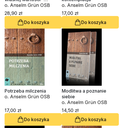
przezwyciężać
o. Anselm Grün OSB
o. Anselm Grün OSB
bezsilność. Poradnik
28,90 zł
17,00 zł
Do koszyka
Do koszyka
Potrzeba milczenia
Modlitwa a poznanie
o. Anselm Grün OSB
siebie
o. Anselm Grün OSB
17,00 zł
14,50 zł
Do koszyka
Do koszyka