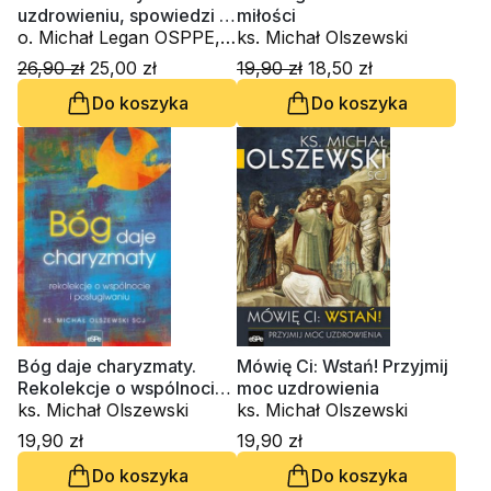
uzdrowieniu, spowiedzi i
miłości
Papieżu Franciszku
o. Michał Legan OSPPE,
ks. Michał Olszewski
ks. Michał Olszewski
26,90 zł
25,00 zł
19,90 zł
18,50 zł
Do koszyka
Do koszyka
Bóg daje charyzmaty.
Mówię Ci: Wstań! Przyjmij
Rekolekcje o wspólnocie i
moc uzdrowienia
posługiwaniu
ks. Michał Olszewski
ks. Michał Olszewski
19,90 zł
19,90 zł
Do koszyka
Do koszyka