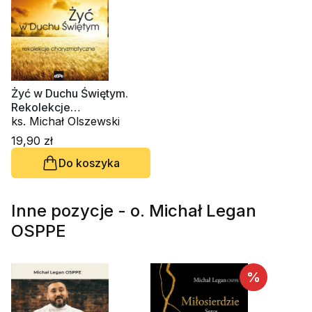
Żyć w Duchu Świętym.
Rekolekcje
charyzmatyczne
ks. Michał Olszewski
19,90 zł
Do koszyka
Inne pozycje - o. Michał Legan
OSPPE
%