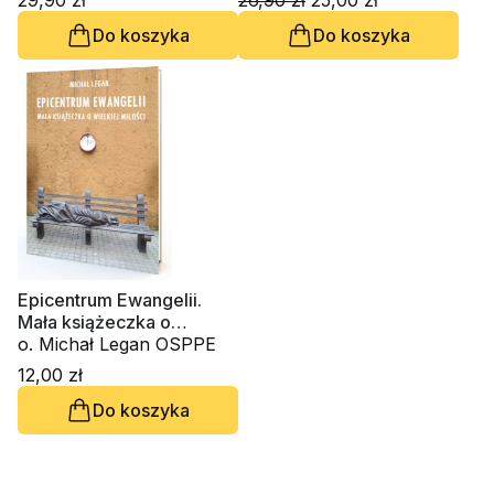
29,90 zł
26,90 zł
25,00 zł
Do koszyka
Do koszyka
Epicentrum Ewangelii.
Mała książeczka o
wielkiej miłości
o. Michał Legan OSPPE
12,00 zł
Do koszyka