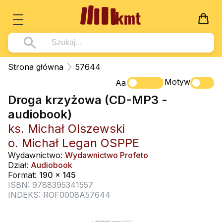
Książki
Strona główna
57644
Wszystko z kategorii - Książki
Motyw
Multimedia
Aa
Droga krzyżowa (CD-MP3 -
Pismo Święte
Wszystko z kategorii - Multimedia
Dla Dzieci
audiobook)
Kościół Katolicki
DVD
Wszystko z kategorii - Dla Dzieci
Podręczniki
ks. Michał Olszewski
Duszpasterstwo
CD-ROM
Literatura (D)
o. Michał Legan OSPPE
Wszystko z kategorii - Podręczniki
Nowości
Teologia
Muzyka
Wydawnictwo:
Wydawnictwo Profeto
Płyty, DVD (D)
Podręczniki i pomoce dydaktyczne
Zaloguj się
Dział:
Audiobook
Życie chrześcijańskie
Rekolekcje i inne na CD
Format:
190 x 145
Podręczniki i pomoce dydaktyczne
Zabawa i Nauka
ISBN: 9788395341557
Duchowość
Śpiew i modlitwa
INDEKS: ROF0008A57644
Literatura piękna
Muzyka klasyczna