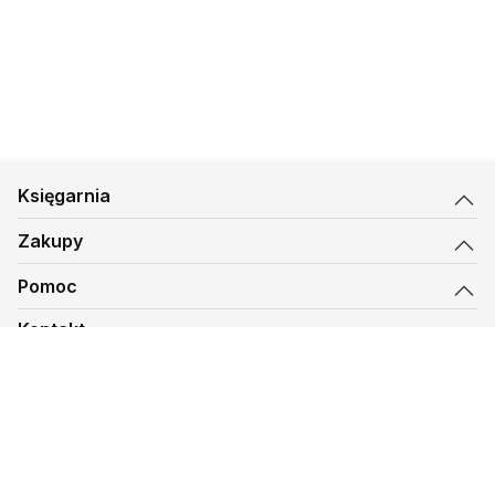
Księgarnia
Zakupy
Pomoc
Kontakt
biuro@kmt.pl
Księgarnia
© 1997-
2026
Księgarnia Mateusza, kmt.pl