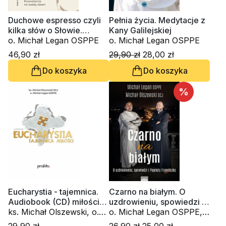
Duchowe espresso czyli
Pełnia życia. Medytacje z
kilka słów o Słowie.
Kany Galilejskiej
Rozważania na każdy
o. Michał Legan OSPPE
o. Michał Legan OSPPE
dzień
46,90 zł
29,90 zł
28,00 zł
Do koszyka
Do koszyka
%
Eucharystia - tajemnica.
Czarno na białym. O
Audiobook (CD) miłości
uzdrowieniu, spowiedzi i
(CD-MP3 - audiobook)
ks. Michał Olszewski, o.
Papieżu Franciszku
o. Michał Legan OSPPE,
Michał Legan OSPPE
ks. Michał Olszewski