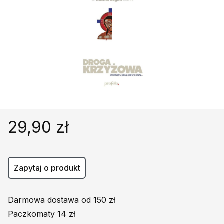
Religie
Śpiewniki
Kultura
Książki obcojęzyczne
Poradniki, leksykony...
Dewocjonalia
Inne
Podręczniki szkolne
29,90 zł
Promocja
Zapytaj o produkt
Darmowa dostawa od 150 zł
Paczkomaty 14 zł