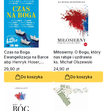
Czas na Boga.
Miłosierny. O Bogu, który
Ewangelizacja na Barce
nas ratuje i uzdrawia
abp Henryk Hoser,
ks. Michał Olszewski
kardynał Grzegorz Ryś,
29,90 zł
24,90 zł
ks. Michał Olszewski,
Do koszyka
Do koszyka
Myrna Nazzour