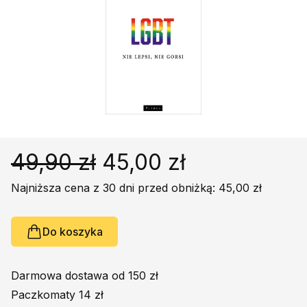
Religie
Śpiewniki
Kultura
Książki obcojęzyczne
Poradniki, leksykony...
Dewocjonalia
Inne
Podręczniki szkolne
49,90 zł
45,00 zł
Promocja
Najniższa cena z 30 dni przed obniżką: 45,00 zł
Do koszyka
Darmowa dostawa od 150 zł
Paczkomaty 14 zł