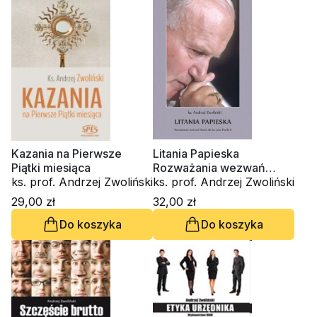
Kazania na Pierwsze
Litania Papieska
Piątki miesiąca
Rozważania wezwań
ks. prof. Andrzej Zwoliński
litanii do św. Jana Pawła II
ks. prof. Andrzej Zwoliński
29,00 zł
32,00 zł
Do koszyka
Do koszyka