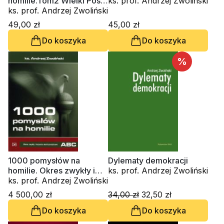
homilie.Tom2 Wielki Post,
ks. prof. Andrzej Zwoliński
Wielkanoc, Adwent, Boże
ks. prof. Andrzej Zwoliński
Narodzenie
49,00 zł
45,00 zł
Do koszyka
Do koszyka
%
1000 pomysłów na
Dylematy demokracji
homilie. Okres zwykły i
ks. prof. Andrzej Zwoliński
kazania okolicznościowe
ks. prof. Andrzej Zwoliński
A - B - C
4 500,00 zł
34,00 zł
32,50 zł
Do koszyka
Do koszyka