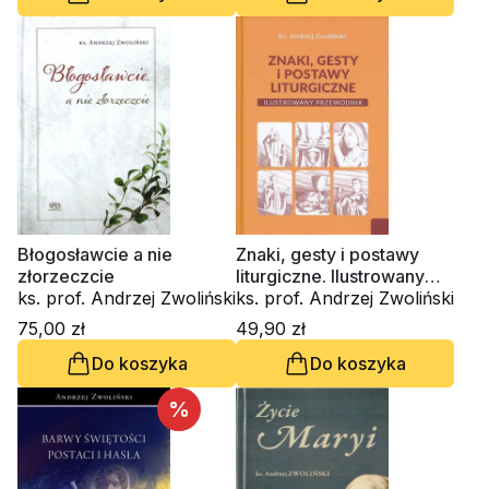
Błogosławcie a nie
Znaki, gesty i postawy
złorzeczcie
liturgiczne. Ilustrowany
ks. prof. Andrzej Zwoliński
przewodnik
ks. prof. Andrzej Zwoliński
75,00 zł
49,90 zł
Do koszyka
Do koszyka
%