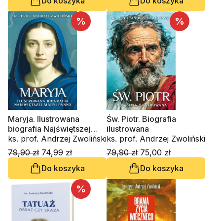
Do koszyka
Do koszyka
%
%
Maryja. Ilustrowana
Św. Piotr. Biografia
biografia Najświętszej
ilustrowana
Maryi Panny
ks. prof. Andrzej Zwoliński
ks. prof. Andrzej Zwoliński
79,90 zł
74,99 zł
79,90 zł
75,00 zł
Do koszyka
Do koszyka
%