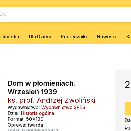
ltimedia
Dla Dzieci
Podręczniki
Nowości
K
Dom w płomieniach.
2
Wrzesień 1939
ks. prof. Andrzej Zwoliński
Wydawnictwo:
Wydawnictwo SPES
Dział:
Historia ogólna
Format:
50x190
Da
Oprawa:
twarda
Pa
ISBN: 9788365829412