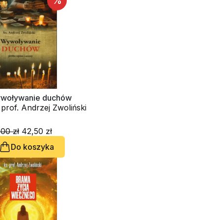
%
woływanie duchów
 prof. Andrzej Zwoliński
00 zł
42,50 zł
Do koszyka