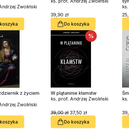
ks. prof. Andrzej Zwoliński
sy
 Andrzej Zwoliński
ks.
39,90 zł
25,
 koszyka
Do koszyka
%
ździernik z życiem
W plątaninie kłamstw
Śm
ks. prof. Andrzej Zwoliński
ks.
 Andrzej Zwoliński
39,00 zł
37,50 zł
39,
 koszyka
Do koszyka