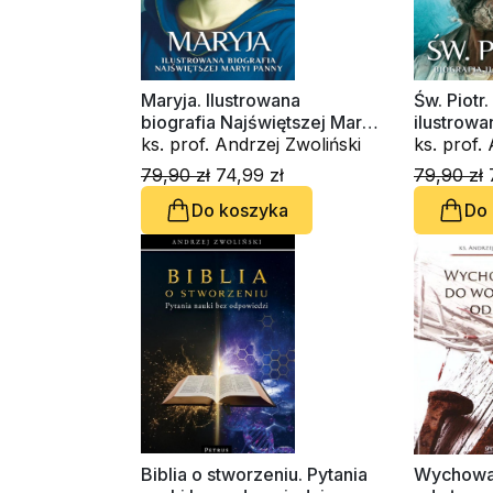
Maryja. Ilustrowana
Św. Piotr.
biografia Najświętszej Maryi
ilustrowa
Panny
ks. prof. Andrzej Zwoliński
ks. prof.
79,90 zł
74,99 zł
79,90 zł
7
Do koszyka
Do
Biblia o stworzeniu. Pytania
Wychowan