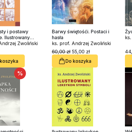
sty i postawy
Barwy świętośći. Postaci i
Życ
ne. Ilustrowany
hasła
ks.
ik
 Andrzej Zwoliński
ks. prof. Andrzej Zwoliński
60,00 zł
55,00 zł
44,
 koszyka
Do koszyka
%
samotności
Ilustrowany leksykon
Wd