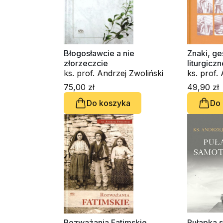
Błogosławcie a nie
Znaki, ge
złorzeczcie
liturgicz
ks. prof. Andrzej Zwoliński
przewodn
ks. prof.
75,00 zł
49,90 zł
Do koszyka
Do
Rozważania Fatimskie
Pułapka 