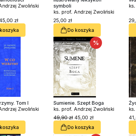
 Andrzej Zwoliński
symboli
ks.
ks. prof. Andrzej Zwoliński
45,00 zł
25,00 zł
29,
 koszyka
Do koszyka
%
rzymy. Tom I
Sumienie. Szept Boga
Życ
 Andrzej Zwoliński
ks. prof. Andrzej Zwoliński
ks.
49,90 zł
45,00 zł
41,
 koszyka
Do koszyka