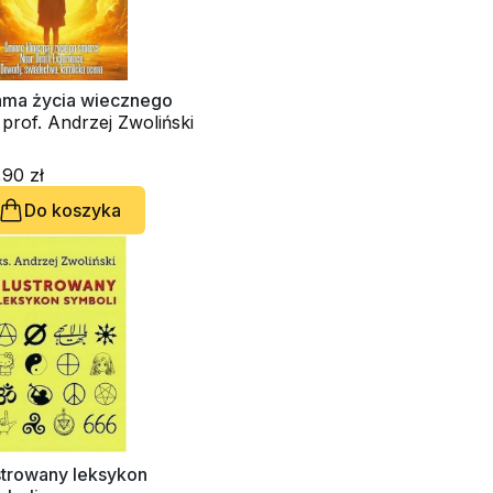
ama życia wiecznego
 prof. Andrzej Zwoliński
90 zł
Do koszyka
strowany leksykon