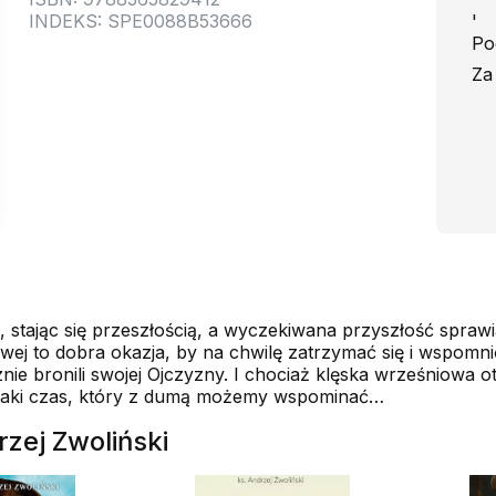
INDEKS: SPE0088B53666
'
Po
Za
 stając się przeszłością, a wyczekiwana przyszłość sprawia
wej to dobra okazja, by na chwilę zatrzymać się i wspomni
nie bronili swojej Ojczyzny. I chociaż klęska wrześniowa 
ł taki czas, który z dumą możemy wspominać…
rzej Zwoliński