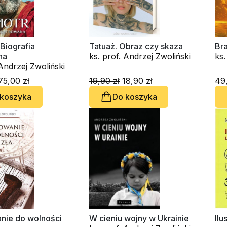
 Biografia
Tatuaż. Obraz czy skaza
Br
na
ks. prof. Andrzej Zwoliński
ks.
 Andrzej Zwoliński
5,00 zł
19,90 zł
18,90 zł
49,
 koszyka
Do koszyka
ie do wolności
W cieniu wojny w Ukrainie
Ilu