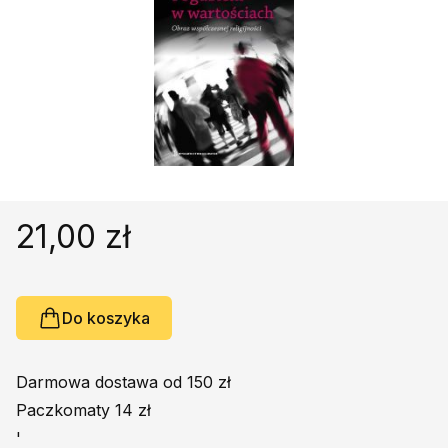
Religie
Śpiewniki
Kultura
Książki obcojęzyczne
Poradniki, leksykony...
Dewocjonalia
Inne
Podręczniki szkolne
21,00 zł
Promocja
Do koszyka
Darmowa dostawa od 150 zł
Paczkomaty 14 zł
'