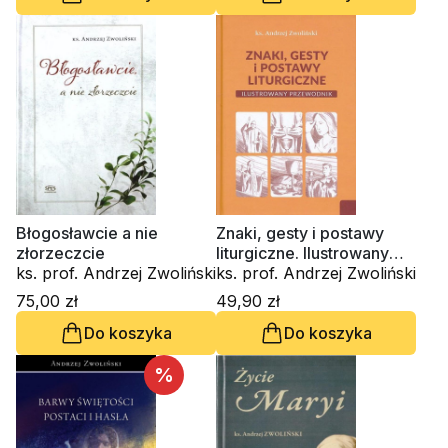
Błogosławcie a nie
Znaki, gesty i postawy
złorzeczcie
liturgiczne. Ilustrowany
ks. prof. Andrzej Zwoliński
przewodnik
ks. prof. Andrzej Zwoliński
75,00 zł
49,90 zł
Do koszyka
Do koszyka
%