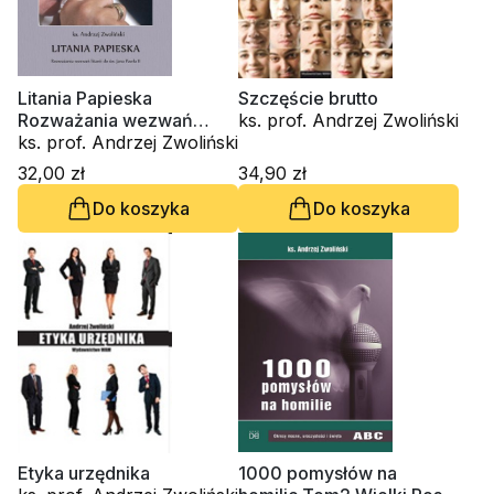
Litania Papieska
Szczęście brutto
Rozważania wezwań
ks. prof. Andrzej Zwoliński
litanii do św. Jana Pawła II
ks. prof. Andrzej Zwoliński
32,00 zł
34,90 zł
Do koszyka
Do koszyka
Etyka urzędnika
1000 pomysłów na