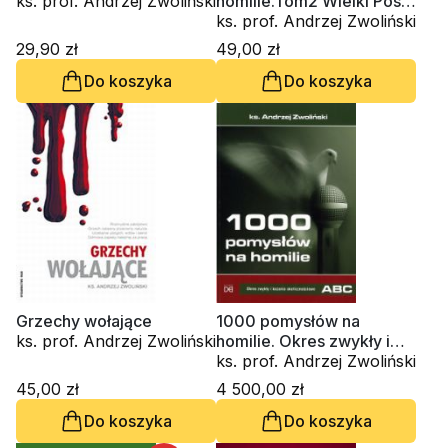
ks. prof. Andrzej Zwoliński
homilie.Tom2 Wielki Post,
Wielkanoc, Adwent, Boże
ks. prof. Andrzej Zwoliński
Narodzenie
29,90 zł
49,00 zł
Do koszyka
Do koszyka
Grzechy wołające
1000 pomysłów na
ks. prof. Andrzej Zwoliński
homilie. Okres zwykły i
kazania okolicznościowe
ks. prof. Andrzej Zwoliński
A - B - C
45,00 zł
4 500,00 zł
Do koszyka
Do koszyka