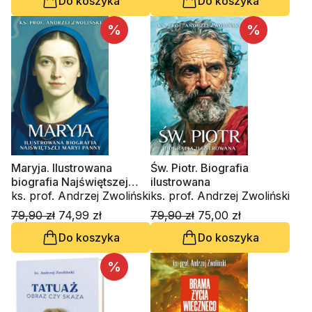
Do koszyka
Do koszyka
%
%
Maryja. Ilustrowana
Św. Piotr. Biografia
biografia Najświętszej
ilustrowana
Maryi Panny
ks. prof. Andrzej Zwoliński
ks. prof. Andrzej Zwoliński
79,90 zł
74,99 zł
79,90 zł
75,00 zł
Do koszyka
Do koszyka
%