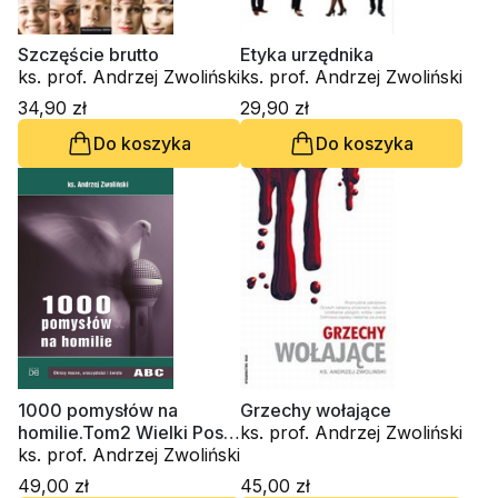
Szczęście brutto
Etyka urzędnika
ks. prof. Andrzej Zwoliński
ks. prof. Andrzej Zwoliński
34,90 zł
29,90 zł
Do koszyka
Do koszyka
1000 pomysłów na
Grzechy wołające
homilie.Tom2 Wielki Post,
ks. prof. Andrzej Zwoliński
Wielkanoc, Adwent, Boże
ks. prof. Andrzej Zwoliński
Narodzenie
49,00 zł
45,00 zł