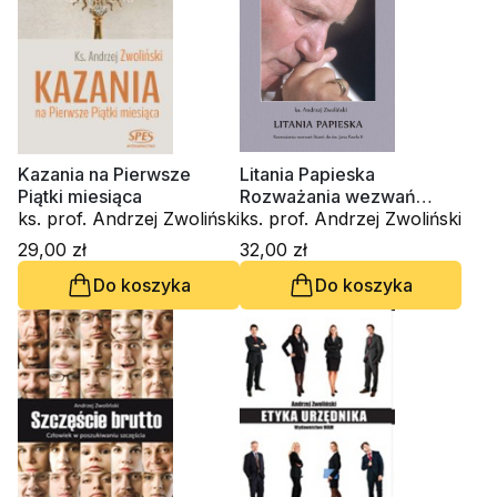
Kazania na Pierwsze
Litania Papieska
Piątki miesiąca
Rozważania wezwań
ks. prof. Andrzej Zwoliński
litanii do św. Jana Pawła II
ks. prof. Andrzej Zwoliński
29,00 zł
32,00 zł
Do koszyka
Do koszyka