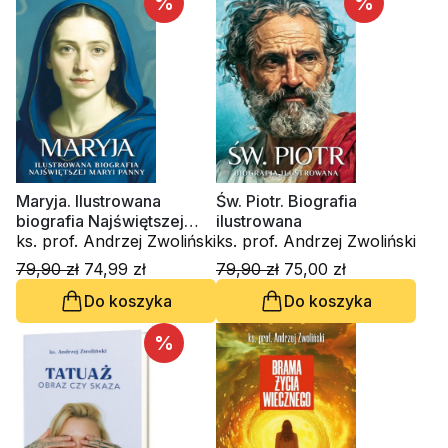
%
%
Maryja. Ilustrowana
Św. Piotr. Biografia
biografia Najświętszej
ilustrowana
Maryi Panny
ks. prof. Andrzej Zwoliński
ks. prof. Andrzej Zwoliński
79,90 zł
74,99 zł
79,90 zł
75,00 zł
Do koszyka
Do koszyka
%