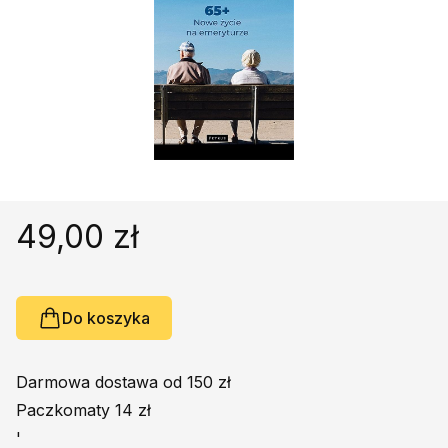
Religie
Śpiewniki
Kultura
Książki obcojęzyczne
Poradniki, leksykony...
Dewocjonalia
Inne
Podręczniki szkolne
49,00 zł
Promocja
Do koszyka
Darmowa dostawa od 150 zł
Paczkomaty 14 zł
'