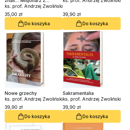
znali… Misjonarz z
ks. prof. Andrzej Zwoliński
Radwanowic
ks. prof. Andrzej Zwoliński
35,00 zł
39,90 zł
Do koszyka
Do koszyka
Nowe grzechy
Sakramentalia
ks. prof. Andrzej Zwoliński
ks. prof. Andrzej Zwoliński
39,90 zł
39,90 zł
Do koszyka
Do koszyka