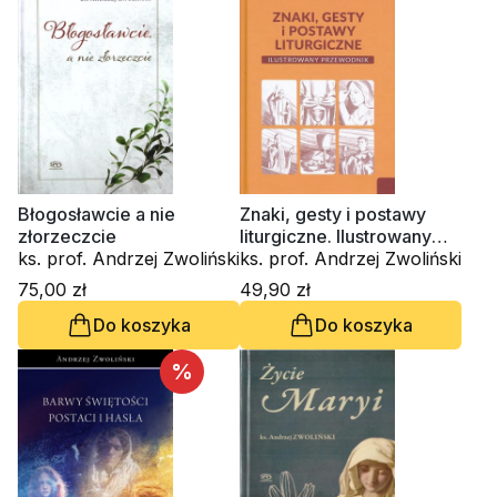
Błogosławcie a nie
Znaki, gesty i postawy
złorzeczcie
liturgiczne. Ilustrowany
ks. prof. Andrzej Zwoliński
przewodnik
ks. prof. Andrzej Zwoliński
75,00 zł
49,90 zł
Do koszyka
Do koszyka
%