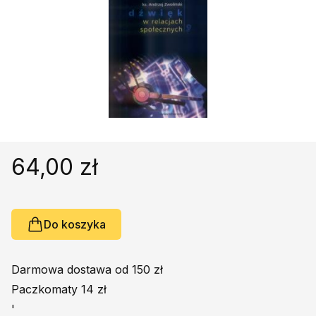
Religie
Śpiewniki
Kultura
Książki obcojęzyczne
Poradniki, leksykony...
Dewocjonalia
Inne
Podręczniki szkolne
64,00 zł
Promocja
Do koszyka
Darmowa dostawa od 150 zł
Paczkomaty 14 zł
'