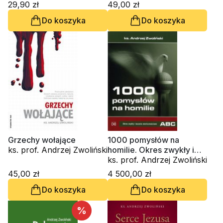
Narodzenie
29,90 zł
49,00 zł
Do koszyka
Do koszyka
Grzechy wołające
1000 pomysłów na
ks. prof. Andrzej Zwoliński
homilie. Okres zwykły i
kazania okolicznościowe
ks. prof. Andrzej Zwoliński
A - B - C
45,00 zł
4 500,00 zł
Do koszyka
Do koszyka
%