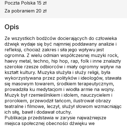
Poczta Polska 15 zł
Za pobraniem 20 zł
Opis
Ze wszystkich bodźców docierających do człowieka
dźwięk wydaje się być najmniej poddawany analizie i
refleksji, chociaż zakres i siła jego wpływu jest
ogromna. Z wielu odmian współczesnej muzyki rock,
haevy metal, techno, hip hop, rap, folk i inne znalazły
szerokie rzesze odbiorców i miały ogromny wpływ na
kształt kultury. Muzyka służyła i służy religii, była
wykorzystywana przez polityków i ideologów, stawała
się masowym towarem, środkiem terapeutycznym,
prowadziła ku medytacjom i wiodła armie na wojny.
Muzyk był rzemieślnikiem i idolem, nauczycielem i
prorokiem, przewodził tańcom, ilustrował obrazy
teatralne i filmowe, leczył, służył słowom wzmacniając
ich siłę, bawił i dodawał otuchy.
Publikacja przedstawia w zarysie najważniejsze
miejsca społecznej obecności dźwięku we