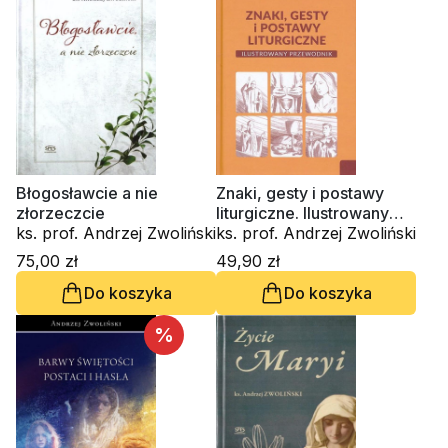
Błogosławcie a nie
Znaki, gesty i postawy
złorzeczcie
liturgiczne. Ilustrowany
ks. prof. Andrzej Zwoliński
przewodnik
ks. prof. Andrzej Zwoliński
75,00 zł
49,90 zł
Do koszyka
Do koszyka
%