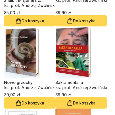
znali… Misjonarz z
ks. prof. Andrzej Zwoliński
Radwanowic
ks. prof. Andrzej Zwoliński
35,00 zł
39,90 zł
Do koszyka
Do koszyka
Nowe grzechy
Sakramentalia
ks. prof. Andrzej Zwoliński
ks. prof. Andrzej Zwoliński
39,90 zł
39,90 zł
Do koszyka
Do koszyka