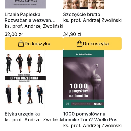
Litania Papieska
Szczęście brutto
Rozważania wezwań
ks. prof. Andrzej Zwoliński
litanii do św. Jana Pawła II
ks. prof. Andrzej Zwoliński
32,00 zł
34,90 zł
Do koszyka
Do koszyka
Etyka urzędnika
1000 pomysłów na
ks. prof. Andrzej Zwoliński
homilie.Tom2 Wielki Post,
Wielkanoc, Adwent, Boże
ks. prof. Andrzej Zwoliński