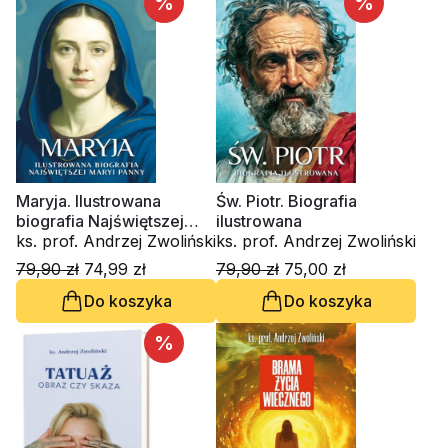
%
%
Maryja. Ilustrowana
Św. Piotr. Biografia
biografia Najświętszej
ilustrowana
Maryi Panny
ks. prof. Andrzej Zwoliński
ks. prof. Andrzej Zwoliński
79,90 zł
74,99 zł
79,90 zł
75,00 zł
Do koszyka
Do koszyka
%