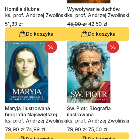
Homilie ślubne
Wywoływanie duchów
ks. prof. Andrzej Zwoliński
ks. prof. Andrzej Zwoliński
51,33 zł
45,00 zł
42,50 zł
Do koszyka
Do koszyka
%
%
Maryja. Ilustrowana
Św. Piotr. Biografia
biografia Najświętszej
ilustrowana
Maryi Panny
ks. prof. Andrzej Zwoliński
ks. prof. Andrzej Zwoliński
79,90 zł
74,99 zł
79,90 zł
75,00 zł