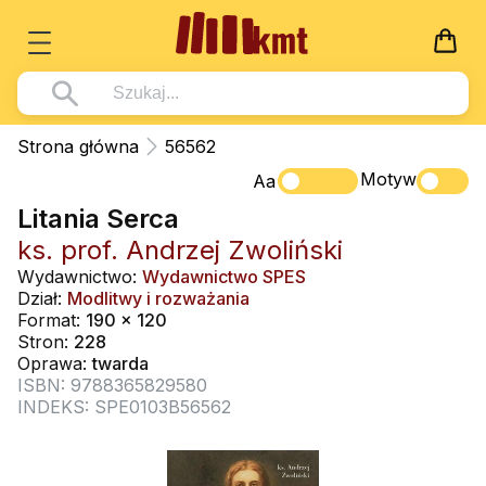
Książki
Strona główna
56562
Wszystko z kategorii - Książki
Motyw
Multimedia
Aa
Litania Serca
Pismo Święte
Wszystko z kategorii - Multimedia
Dla Dzieci
ks. prof. Andrzej Zwoliński
Kościół Katolicki
DVD
Wszystko z kategorii - Dla Dzieci
Podręczniki
Wydawnictwo:
Wydawnictwo SPES
Duszpasterstwo
Dział:
Modlitwy i rozważania
CD-ROM
Literatura (D)
Wszystko z kategorii - Podręczniki
Nowości
Format:
190 x 120
Teologia
Muzyka
Stron:
228
Płyty, DVD (D)
Podręczniki i pomoce dydaktyczne
Zaloguj się
Oprawa:
twarda
Życie chrześcijańskie
Rekolekcje i inne na CD
Podręczniki i pomoce dydaktyczne
ISBN: 9788365829580
Zabawa i Nauka
INDEKS: SPE0103B56562
Duchowość
Śpiew i modlitwa
Literatura piękna
Muzyka klasyczna