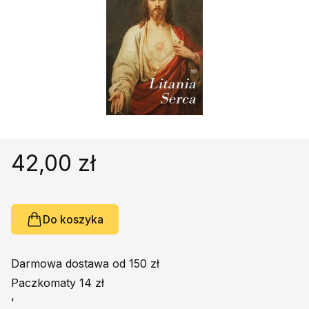
Religie
Śpiewniki
Kultura
Książki obcojęzyczne
Poradniki, leksykony...
Dewocjonalia
Inne
Podręczniki szkolne
42,00 zł
Promocja
Do koszyka
Darmowa dostawa od 150 zł
Paczkomaty 14 zł
'