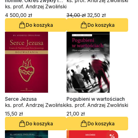
homilie. Okres zwykły i
ks. prof. Andrzej Zwoliński
kazania okolicznościowe
ks. prof. Andrzej Zwoliński
A - B - C
4 500,00 zł
34,00 zł
32,50 zł
Do koszyka
Do koszyka
Serce Jezusa
Pogubieni w wartościach
ks. prof. Andrzej Zwoliński
ks. prof. Andrzej Zwoliński
15,50 zł
21,00 zł
Do koszyka
Do koszyka
%