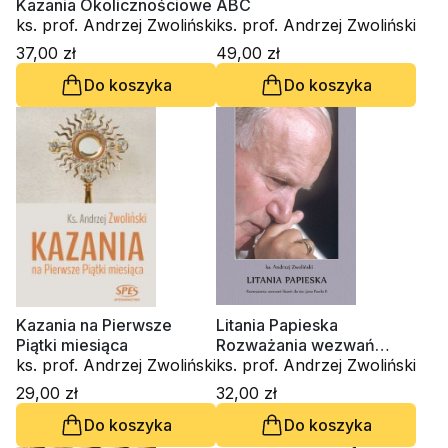
Kazania Okolicznościowe
ABC
ks. prof. Andrzej Zwoliński
ks. prof. Andrzej Zwoliński
37,00 zł
49,00 zł
Do koszyka
Do koszyka
Kazania na Pierwsze
Litania Papieska
Piątki miesiąca
Rozważania wezwań
ks. prof. Andrzej Zwoliński
litanii do św. Jana Pawła II
ks. prof. Andrzej Zwoliński
29,00 zł
32,00 zł
Do koszyka
Do koszyka