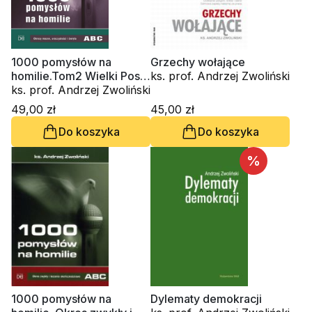
1000 pomysłów na
Grzechy wołające
homilie.Tom2 Wielki Post,
ks. prof. Andrzej Zwoliński
Wielkanoc, Adwent, Boże
ks. prof. Andrzej Zwoliński
Narodzenie
49,00 zł
45,00 zł
Do koszyka
Do koszyka
%
1000 pomysłów na
Dylematy demokracji