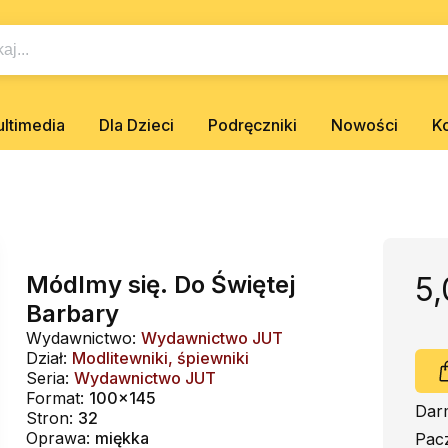
ltimedia
Dla Dzieci
Podręczniki
Nowości
K
Módlmy się. Do Świętej
5,
Barbary
Wydawnictwo:
Wydawnictwo JUT
Dział:
Modlitewniki, śpiewniki
Seria:
Wydawnictwo JUT
Format:
100x145
Dar
Stron:
32
Oprawa:
miękka
Pac