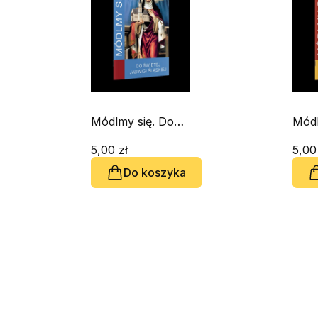
Módlmy się. Do
Módl
Świętej Jadwigi
ojcz
Śląskiej
5,00 zł
5,00
Do koszyka