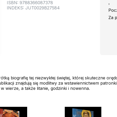
ISBN: 9788366087378
'
INDEKS: JUT0029B27584
Pocz
Za p
tką biografię tej niezwykłej świętej, której skuteczne oręd
likacji znajdują się modlitwy za wstawiennictwem patronki
w wierze, a także litanie, godzinki i nowenna.