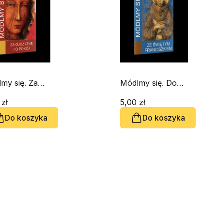
my się. Za
Módlmy się. Do
yznę i o pokój
Świętego Franciszka
 zł
5,00 zł
Do koszyka
Do koszyka