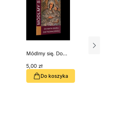
Módlmy się. Do
Módlmy si
Matki Bożej
Świętego 
Gietrzwałdzkiej
5,00 zł
Kalinowsk
5,00 zł
Do koszyka
Do 