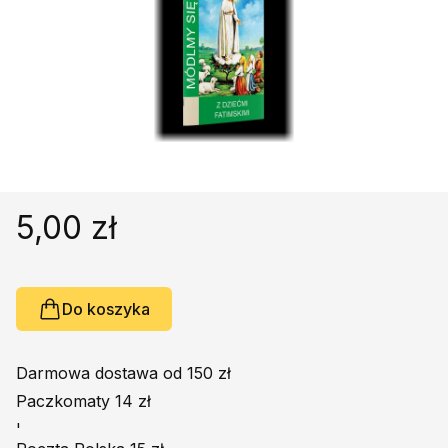
Religie
Śpiewniki
Kultura
Książki obcojęzyczne
Poradniki, leksykony...
Dewocjonalia
Inne
5,00 zł
Podręczniki szkolne
Promocja
Do koszyka
Darmowa dostawa od 150 zł
Paczkomaty 14 zł
'