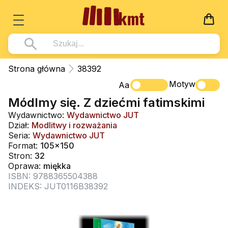
Książki
Strona główna
38392
Wszystko z kategorii - Książki
Motyw
Multimedia
Aa
Módlmy się. Z dziećmi fatimskimi
Pismo Święte
Wszystko z kategorii - Multimedia
Dla Dzieci
Wydawnictwo:
Wydawnictwo JUT
Kościół Katolicki
DVD
Wszystko z kategorii - Dla Dzieci
Dział:
Modlitwy i rozważania
Podręczniki
Seria:
Wydawnictwo JUT
Duszpasterstwo
CD-ROM
Literatura (D)
Format:
105x150
Wszystko z kategorii - Podręczniki
Nowości
Stron:
32
Teologia
Muzyka
Płyty, DVD (D)
Podręczniki i pomoce dydaktyczne
Zaloguj się
Oprawa:
miękka
Życie chrześcijańskie
ISBN: 9788365504388
Rekolekcje i inne na CD
Podręczniki i pomoce dydaktyczne
Zabawa i Nauka
INDEKS: JUT0116B38392
Duchowość
Śpiew i modlitwa
Literatura piękna
Muzyka klasyczna