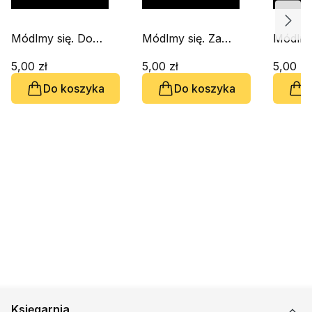
Módlmy się. Do
Módlmy się. Za
Módlmy
Świętej Jadwigi
ojczyznę i o pokój
Święte
Śląskiej
5,00 zł
5,00 zł
5,00 zł
Do koszyka
Do koszyka
D
Księgarnia