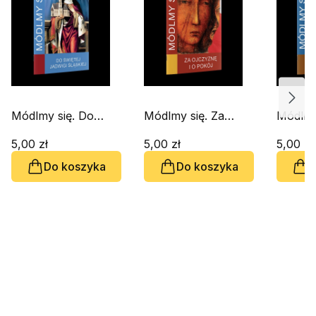
Módlmy się. Do
Módlmy się. Za
Módlmy
Świętej Jadwigi
ojczyznę i o pokój
Święte
Śląskiej
5,00 zł
5,00 zł
5,00 zł
Do koszyka
Do koszyka
D