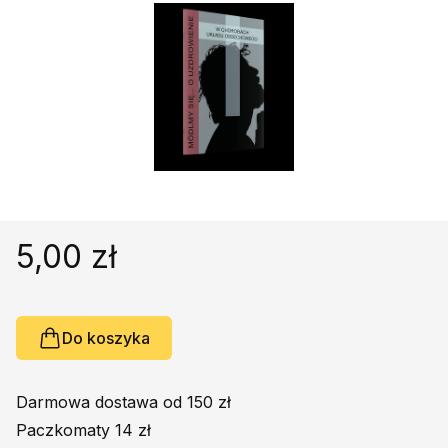
Religie
Śpiewniki
Kultura
Książki obcojęzyczne
Poradniki, leksykony...
Dewocjonalia
Inne
Podręczniki szkolne
5,00 zł
Promocja
Do koszyka
Darmowa dostawa od 150 zł
Paczkomaty 14 zł