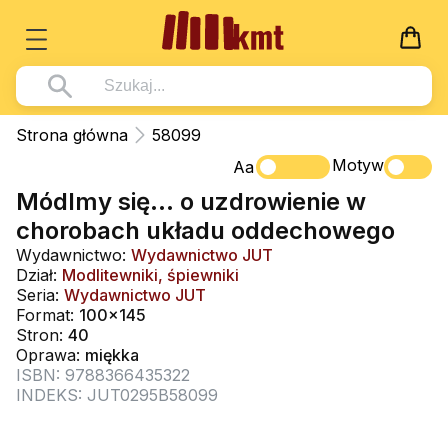
Książki
Strona główna
58099
Wszystko z kategorii - Książki
Motyw
Multimedia
Aa
Módlmy się… o uzdrowienie w
Pismo Święte
Wszystko z kategorii - Multimedia
Dla Dzieci
chorobach układu oddechowego
Kościół Katolicki
DVD
Wszystko z kategorii - Dla Dzieci
Podręczniki
Wydawnictwo:
Wydawnictwo JUT
Duszpasterstwo
Dział:
Modlitewniki, śpiewniki
CD-ROM
Literatura (D)
Wszystko z kategorii - Podręczniki
Nowości
Seria:
Wydawnictwo JUT
Teologia
Muzyka
Format:
100x145
Płyty, DVD (D)
Podręczniki i pomoce dydaktyczne
Zaloguj się
Stron:
40
Życie chrześcijańskie
Rekolekcje i inne na CD
Podręczniki i pomoce dydaktyczne
Oprawa:
miękka
Zabawa i Nauka
ISBN: 9788366435322
Duchowość
Śpiew i modlitwa
INDEKS: JUT0295B58099
Literatura piękna
Muzyka klasyczna