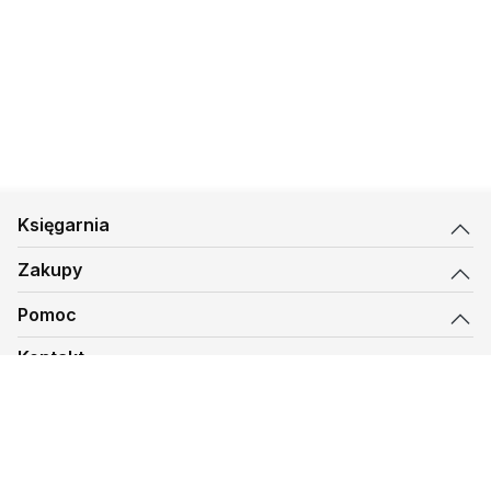
Księgarnia
Zakupy
Pomoc
Kontakt
biuro@kmt.pl
Księgarnia