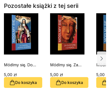
Pozostałe książki z tej serii
Módlmy się. Do
Módlmy się. Za
Módlmy
Świętej Jadwigi
ojczyznę i o pokój
Święte
Śląskiej
5,00 zł
5,00 zł
5,00 zł
Do koszyka
Do koszyka
D