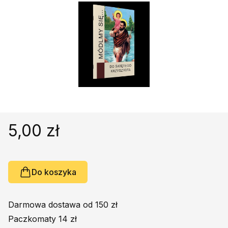
Religie
Śpiewniki
Kultura
Książki obcojęzyczne
Poradniki, leksykony...
Dewocjonalia
Inne
Podręczniki szkolne
5,00 zł
Promocja
Do koszyka
Darmowa dostawa od 150 zł
Paczkomaty 14 zł