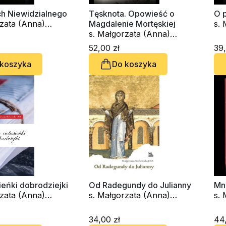
ch Niewidzialnego
Tęsknota. Opowieść o
O 
rzata (Anna)
Magdalenie Mortęskiej
s.
ka OSB
s. Małgorzata (Anna)
Bo
Borkowska OSB
52,00 zł
39,
 koszyka
Do koszyka
ieńki dobrodziejki
Od Radegundy do Julianny
Mn
rzata (Anna)
s. Małgorzata (Anna)
s.
ka OSB
Borkowska OSB
Bo
34,00 zł
44,