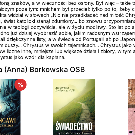
oną znaków, a w wieczności bez osłony. Był więc – takie to
iczym poza tym: mnichem był przecież tylko po to, żeby ch
kta widział w słowach „Nic nie przedkładać nad miłość Chry
i, świat katolicki stanął zdumiony... bo znowu przypomnia
ie w teologii oczywiście, ale w życiu modlitwy. Sto lat po 
 trudno już dzisiaj wyobrazić sobie, jakim radosnym wstrząs
li dziękczynne listy, a w świecie od Portugalii aż po Japon
 duszy... Chrystus w swoich tajemnicach... Chrystus jako w
w liczne inne, mniejsze lub większe dzieła i zbiory, w tym a
ystus jako wzór dla kapłana.
ta (Anna) Borkowska OSB
%