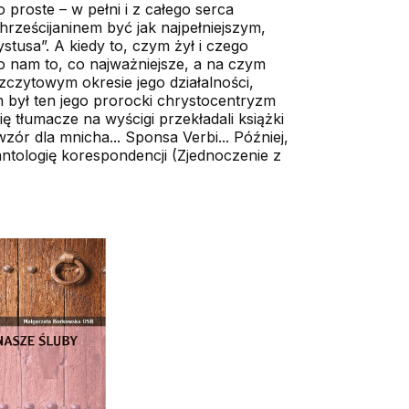
 proste – w pełni i z całego serca
rześcijaninem być jak najpełniejszym,
stusa”. A kiedy to, czym żył i czego
no nam to, co najważniejsze, a na czym
szczytowym okresie jego działalności,
em był ten jego prorocki chrystocentryzm
ię tłumacze na wyścigi przekładali książki
zór dla mnicha... Sponsa Verbi... Później,
ntologię korespondencji (Zjedno­cze­nie z