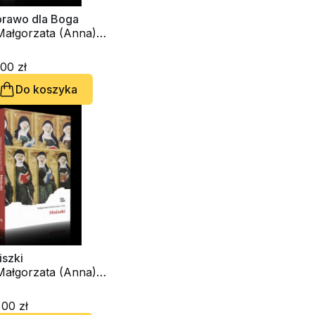
prawo dla Boga
 Małgorzata (Anna)
rkowska OSB
00 zł
Do koszyka
iszki
 Małgorzata (Anna)
rkowska OSB
00 zł