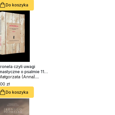
Do koszyka
ronela czyli uwagi
nastyczne o psalmie 119
ęść 1)
 Małgorzata (Anna)
rkowska OSB
00 zł
Do koszyka