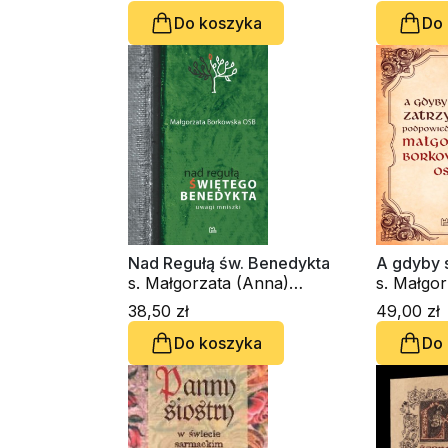
Do koszyka
Do
Nad Regułą św. Benedykta
A gdyby s
s. Małgorzata (Anna)
s. Małgo
Borkowska OSB
Borkows
38,50 zł
49,00 zł
Do koszyka
Do