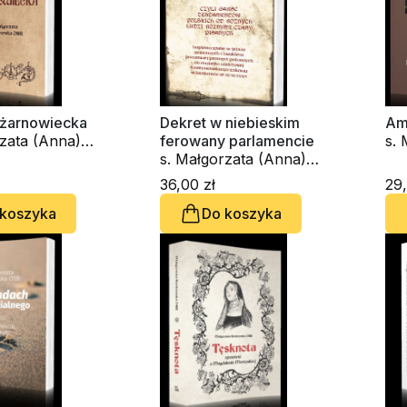
żarnowiecka
Dekret w niebieskim
Am
rzata (Anna)
ferowany parlamencie
s.
ka OSB
s. Małgorzata (Anna)
Bo
Borkowska OSB
36,00 zł
29,
 koszyka
Do koszyka