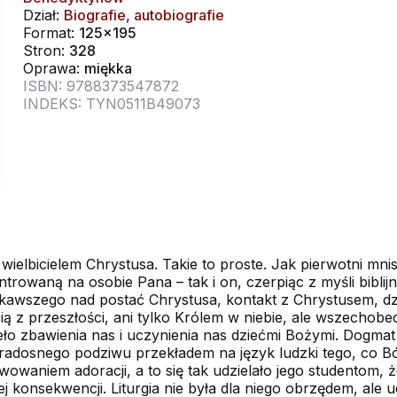
Dział:
Biografie, autobiografie
Format:
125x195
Stron:
328
Oprawa:
miękka
ISBN: 9788373547872
INDEKS: TYN0511B49073
wielbicielem Chrystusa. Takie to proste. Jak pierwotni mni
owaną na osobie Pana – tak i on, czerpiąc z myśli biblijnej
iekawszego nad postać Chrystusa, kontakt z Chrystusem, dz
tacią z przeszłości, ani tylko Królem w niebie, ale wszech
zieło zbawienia nas i uczynienia nas dziećmi Bożymi. Dogma
 radosnego podziwu przekładem na język ludzki tego, co Bó
wowaniem adoracji, a to się tak udzielało jego studentom, ż
konsekwencji. Liturgia nie była dla niego obrzędem, ale ud