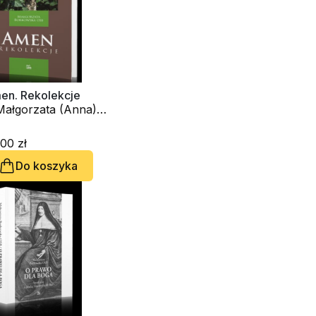
en. Rekolekcje
 Małgorzata (Anna)
rkowska OSB
00 zł
Do koszyka