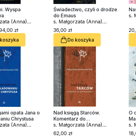
wi. Wyspa
Świadectwo, czyli o drodze
Na
wa
do Emaus
s.
rzata (Anna)
s. Małgorzata (Anna)
Bo
ka OSB
Borkowska OSB
94,00 zł
36,00 zł
20,
 koszyka
Do koszyka
gami opata Jana o
Nad księgą Starców.
O c
aniu Chrystusa
Komentarz do
Ma
rzata (Anna)
apoftegmatów
s. Małgorzata (Anna)
s.
ka OSB
Borkowska OSB
Bo
62,00 zł
18,