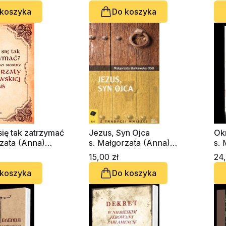
 koszyka
Do koszyka
ię tak zatrzymać
Jezus, Syn Ojca
Ok
rzata (Anna)
s. Małgorzata (Anna)
s.
ka OSB
Borkowska OSB
Bo
15,00 zł
24,
 koszyka
Do koszyka