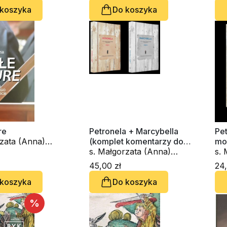
 koszyka
Do koszyka
re
Petronela + Marcybella
Pet
rzata (Anna)
(komplet komentarzy do
mo
ka OSB
psalmu 119)
s. Małgorzata (Anna)
(cz
s.
Borkowska OSB
Bo
45,00 zł
24,
 koszyka
Do koszyka
%