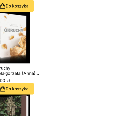
Do koszyka
ruchy
 Małgorzata (Anna)
rkowska OSB
00 zł
Do koszyka