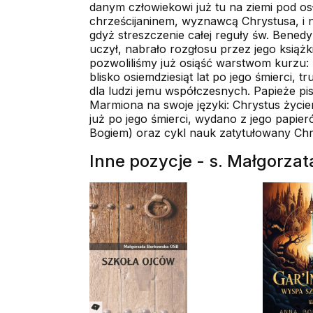
danym człowiekowi już tu na ziemi pod osł
chrześcijaninem, wyznawcą Chrystusa, i n
gdyż streszczenie całej reguły św. Benedy
uczył, nabrało rozgłosu przez jego książk
pozwoliliśmy już osiąść warstwom kurzu: n
blisko osiemdziesiąt lat po jego śmierci,
dla ludzi jemu współczesnych. Papieże pisa
Marmiona na swoje języki: Chrystus życiem
już po jego śmierci, wydano z jego papieró
Bogiem) oraz cykl nauk zatytułowany Chr
Inne pozycje - s. Małgorza