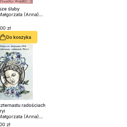
sze śluby
 Małgorzata (Anna)
rkowska OSB
00 zł
Do koszyka
zternastu radościach
ryi
 Małgorzata (Anna)
rkowska OSB
00 zł