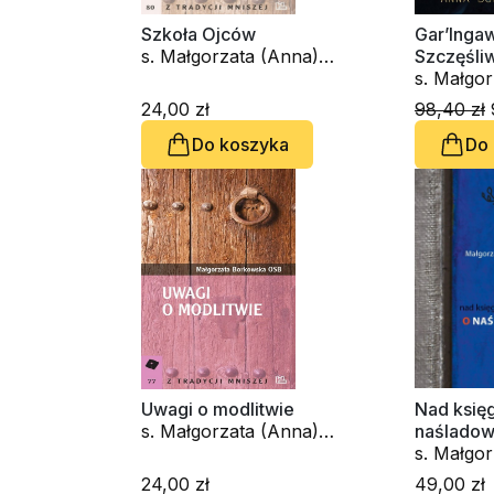
Szkoła Ojców
Gar’Inga
s. Małgorzata (Anna)
Szczęśli
Borkowska OSB
s. Małgo
Borkows
24,00 zł
98,40 zł
Do koszyka
Do
Uwagi o modlitwie
Nad księ
s. Małgorzata (Anna)
naśladow
Borkowska OSB
s. Małgo
Borkows
24,00 zł
49,00 zł