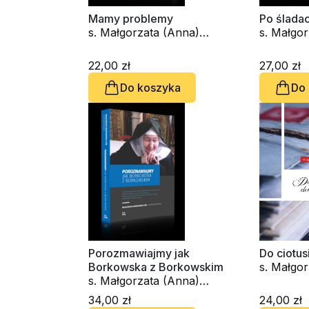
Mamy problemy
Po ślada
s. Małgorzata (Anna)
s. Małgo
Borkowska OSB
Borkows
22,00 zł
27,00 zł
Do koszyka
Do
Porozmawiajmy jak
Do ciotus
Borkowska z Borkowskim
s. Małgo
s. Małgorzata (Anna)
Borkows
Borkowska OSB, Igor
34,00 zł
24,00 zł
Borkowski