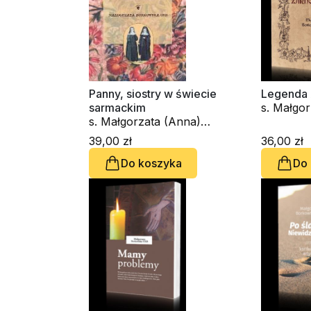
Panny, siostry w świecie
Legenda 
sarmackim
s. Małgo
s. Małgorzata (Anna)
Borkows
Borkowska OSB
39,00 zł
36,00 zł
Do koszyka
Do