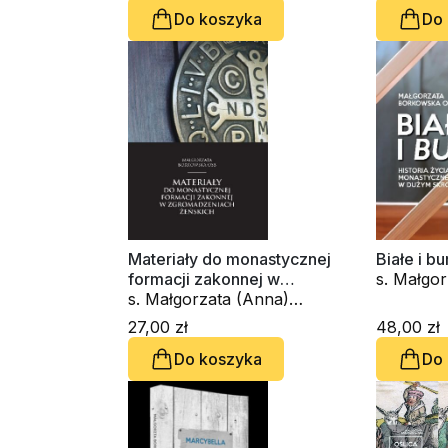
Do koszyka
Do
Materiały do monastycznej
Białe i bu
formacji zakonnej w
s. Małgo
zgromadzeniach żeńskich
s. Małgorzata (Anna)
Borkows
Borkowska OSB
27,00 zł
48,00 zł
Do koszyka
Do