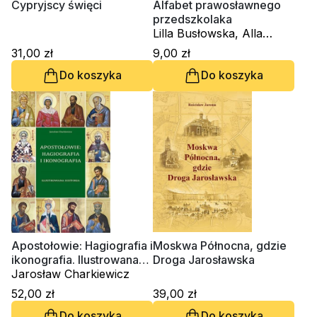
Cypryjscy święci
Alfabet prawosławnego
przedszkolaka
Lilla Busłowska, Alla
Medwecka
31,00 zł
9,00 zł
Do koszyka
Do koszyka
Apostołowie: Hagiografia i
Moskwa Północna, gdzie
ikonografia. Ilustrowana
Droga Jarosławska
historia
Jarosław Charkiewicz
52,00 zł
39,00 zł
Do koszyka
Do koszyka