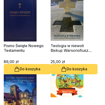
Pismo Święte Nowego
Teologia w niewoli
Testamentu
Biskup Warsonofiusz
(Doroszkiewicz)
89,00 zł
25,00 zł
Do koszyka
Do koszyka