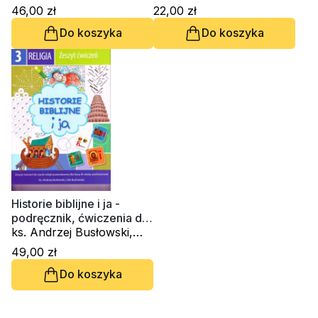
Lilla Busłowska
46,00 zł
22,00 zł
Do koszyka
Do koszyka
Historie biblijne i ja -
podręcznik, ćwiczenia do
klasy 3 SP
ks. Andrzej Busłowski,
Lilla Busłowska
49,00 zł
Do koszyka