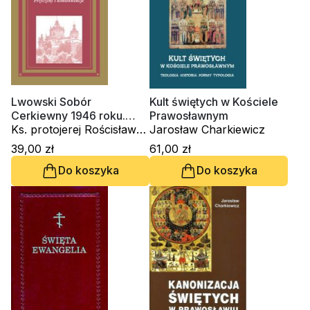
Lwowski Sobór
Kult świętych w Kościele
Cerkiewny 1946 roku.
Prawosławnym
Przyczyny i
Ks. protojerej Rościsław
Jarosław Charkiewicz
konsekwencje
Jarema
39,00 zł
61,00 zł
Do koszyka
Do koszyka