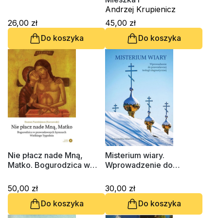
Andrzej Krupienicz
26,00 zł
45,00 zł
Do koszyka
Do koszyka
Nie płacz nade Mną,
Misterium wiary.
Matko. Bogurodzica w
Wprowadzenie do
prawosławnych hymnach
prawosławnej teologii
Wielkiego Tygodnia
dogmatycznej
50,00 zł
30,00 zł
Do koszyka
Do koszyka