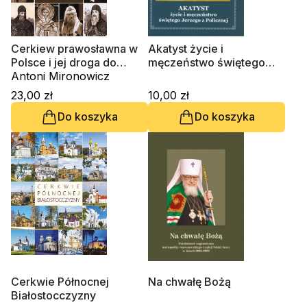
Cerkiew prawosławna w
Akatyst życie i
Polsce i jej droga do
męczeństwo świętego
autokefalii
Antoni Mironowicz
Jerzego z Policznej
23,00 zł
10,00 zł
Do koszyka
Do koszyka
Cerkwie Północnej
Na chwałę Bożą
Białostocczyzny