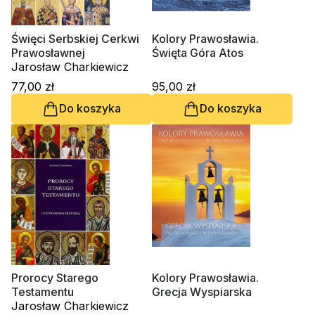
Religie
Śpiewniki
Kultura
Święci Serbskiej Cerkwi
Kolory Prawosławia.
Prawosławnej
Święta Góra Atos
Książki obcojęzyczne
Jarosław Charkiewicz
Poradniki, leksykony...
77,00 zł
95,00 zł
Dewocjonalia
Do koszyka
Do koszyka
Inne
Podręczniki szkolne
Promocja
Prorocy Starego
Kolory Prawosławia.
Testamentu
Grecja Wyspiarska
Jarosław Charkiewicz