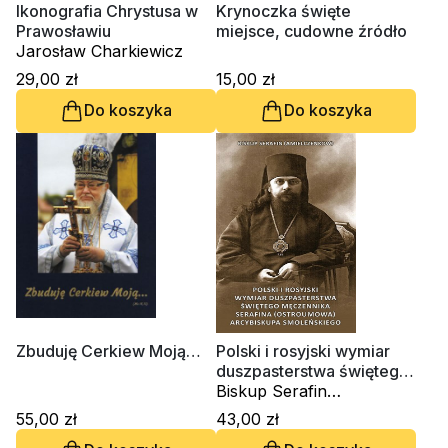
Ikonografia Chrystusa w
Krynoczka święte
Prawosławiu
miejsce, cudowne źródło
Jarosław Charkiewicz
29,00 zł
15,00 zł
Do koszyka
Do koszyka
Zbuduję Cerkiew Moją…
Polski i rosyjski wymiar
duszpasterstwa świętego
męczennika Serafina
Biskup Serafin
(Ostroumowa)
(Amielczenkow)
55,00 zł
43,00 zł