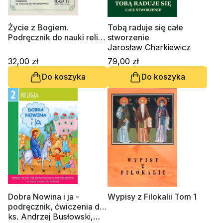
Życie z Bogiem.
Tobą raduje się całe
Podręcznik do nauki religii
stworzenie
prawosławnej. Klasa IV
Jarosław Charkiewicz
Szkoła Podstawowej
32,00 zł
79,00 zł
Do koszyka
Do koszyka
Dobra Nowina i ja -
Wypisy z Filokalii Tom 1
podręcznik, ćwiczenia do
klasy 2
ks. Andrzej Busłowski,