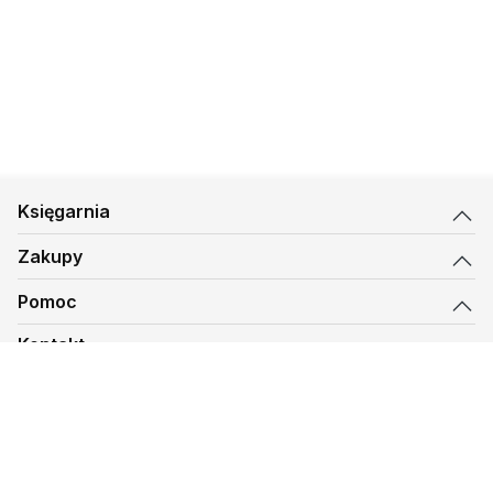
Księgarnia
Zakupy
Pomoc
Kontakt
biuro@kmt.pl
Księgarnia
© 1997-
2026
Księgarnia Mateusza, kmt.pl