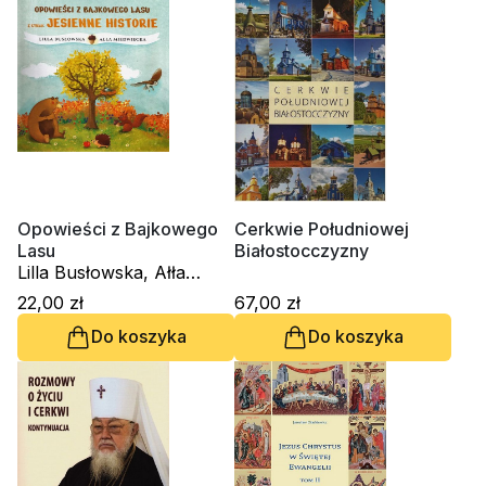
Opowieści z Bajkowego
Cerkwie Południowej
Lasu
Białostocczyzny
Lilla Busłowska, Ałła
Miedwiecka
22,00 zł
67,00 zł
Do koszyka
Do koszyka